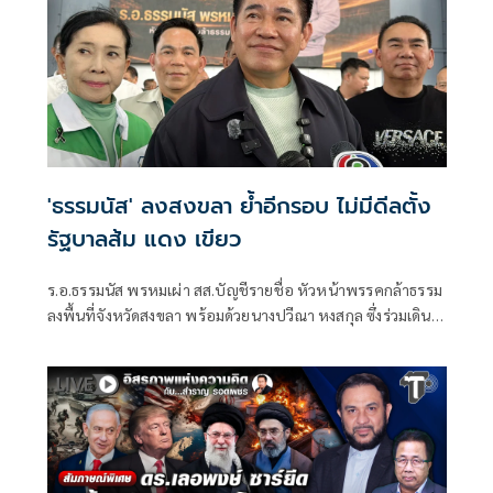
'ธรรมนัส' ลงสงขลา ย้ำอีกรอบ ไม่มีดีลตั้ง
รัฐบาลส้ม แดง เขียว
ร.อ.ธรรมนัส พรหมเผ่า สส.บัญชีรายชื่อ หัวหน้าพรรคกล้าธรรม
ลงพื้นที่จังหวัดสงขลา พร้อมด้วยนางปวีณา หงสกุล ซึ่งร่วมเดิน
ทางมาด้วย เพื่อพบปะนายเดชอิศม์ ขาวทอง และสมาชิกพรรค
ณ ที่ทำการนายเดชอิศม์ โดยมีการประชุมหารือแนวทางการ
ทำงานและขับเคลื่อนนโยบายในพื้นที่ ก่อนเดินทางต่อไปยัง
จังหวัดพัทลุง