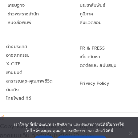
เศรษฐกิจ
ประชาสัมพันธ์
ข่าวพระราชสำนัก
ภูมิภาค
หนังสือพิมพ์
สิ่งแวดล้อม
ต่างประเทศ
PR & PRESS
อาชญากรรม
เกี่ยวกับเรา
X-CITE
ติดต่อและ สนับสนุน
ยานยนต์
สาธารณสุข-คุณภาพชีวิต
Privacy Policy
บันเทิง
ไทยโพสต์ ทีวี
เราใช้คุกกี้เพื่อพัฒนาประสิทธิภาพ และประสบการณ์ที่ดีในการใช้
Copyright© thaipost.net, All rights reserved.,
เว็บไซต์ของคุณ คุณสามารถศึกษารายละเอียดได้ที่นี่
ออกแบบเว็บ จัดทำเว็บไซต์โดย iDesign