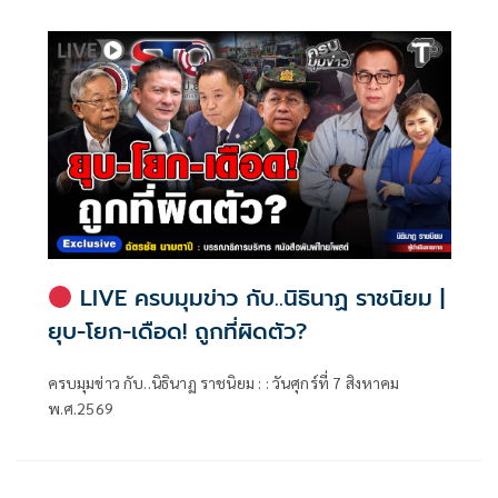
LIVE ครบมุมข่าว กับ..นิธินาฏ ราชนิยม |
ยุบ-โยก-เดือด! ถูกที่ผิดตัว?
ครบมุมข่าว กับ..นิธินาฏ ราชนิยม : : วันศุกร์ที่ 7 สิงหาคม
พ.ศ.2569