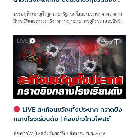
ท้องถิ่น
นายอนุทิน ชาญวีรกูล นายกรัฐมนตรีและรมว.มหาดไทย กล่าว
ถึงกรณีที่คณะกรรมาธิการการกฎหมาย การยุติธรรม และสิทธิ
มนุษยชน สภาผู้แทนราษฎร ที่มี นายรังสิมันต์ โรม เป็นประธาน
กรรมาธิการ มีการอ้างชื่อนายกรัฐมนตรี เข้าไปเกี่ยวข้องกับการ
ทุจริตสอบท้องถิ่น
LIVE สะเทือนขวัญทั้งประเทศ กราดยิง
กลางโรงเรียนดัง | ห้องข่าวไทยโพสต์
ห้องข่าวไทยโพสต์ : วันศุกร์ที่ 7 สิงหาคม พ.ศ. 2569