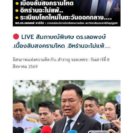
LIVE สัมภาษณ์พิเศษ ดร.เลอพงษ์
.เบื้องลับสงครามโหด .อิหร่านจะไม่แพ้..
.ระเบียบโลกใหม่ในตะวันออกกลาง…. |
อิสรภาพแห่งความคิด กับ..สำราญ รอดเพชร : วันเสาร์ที่ 8
อิสรภาพแห่งความคิด กับ..สำราญ รอด
สิงหาคม 2569
เพชร