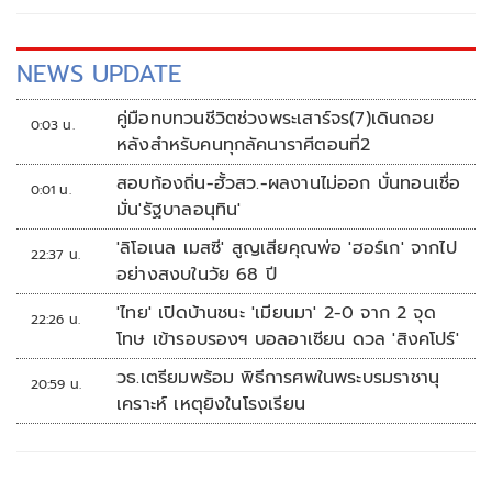
NEWS UPDATE
คู่มือทบทวนชีวิตช่วงพระเสาร์จร(7)เดินถอย
0:03 น.
หลังสำหรับคนทุกลัคนาราศีตอนที่2
สอบท้องถิ่น-ฮั้วสว.-ผลงานไม่ออก บั่นทอนเชื่อ
0:01 น.
มั่น'รัฐบาลอนุทิน'
'ลิโอเนล เมสซี' สูญเสียคุณพ่อ 'ฮอร์เก' จากไป
22:37 น.
อย่างสงบในวัย 68 ปี
'ไทย' เปิดบ้านชนะ 'เมียนมา' 2-0 จาก 2 จุด
22:26 น.
โทษ เข้ารอบรองฯ บอลอาเซียน ดวล 'สิงคโปร์'
วธ.เตรียมพร้อม พิธีการศพในพระบรมราชานุ
20:59 น.
เคราะห์ เหตุยิงในโรงเรียน