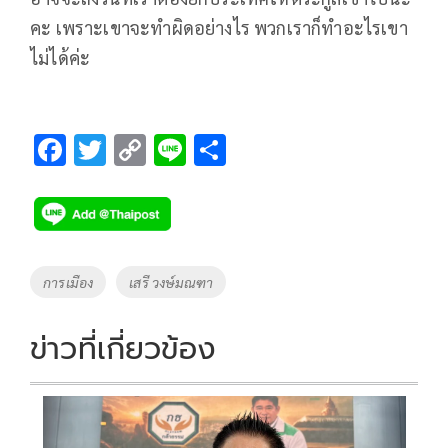
คะ เพราะเขาจะทำผิดอย่างไร พวกเราก็ทำอะไรเขา
ไม่ได้ค่ะ
F
T
C
Li
S
ac
wi
o
n
h
e
tt
p
e
ar
b
er
y
e
o
Li
Tags
การเมือง
เสรี วงษ์มณฑา
o
n
k
k
ข่าวที่เกี่ยวข้อง