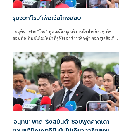
รุมจวก‘โรม’เพ้อเจ้อโกงสอบ
“อนุทิน” ฟาด “โรม” พูดไม่มีข้อมูลจริง จับโยงให้เอี่ยวทุจริต
สอบท้องถิ่น ยันไม่มีหน้าที่ดูทีโออาร์ “วรศิษฎ์” ตอก พูดข้อเท็จ
จริงไม่ครบ
'อนุทิน' ฟาด 'รังสิมันต์' ชอบพูดคาดเดา
ตามสติปัญญาที่มี ยันไม่เกี่ยวทุจริตสอบ