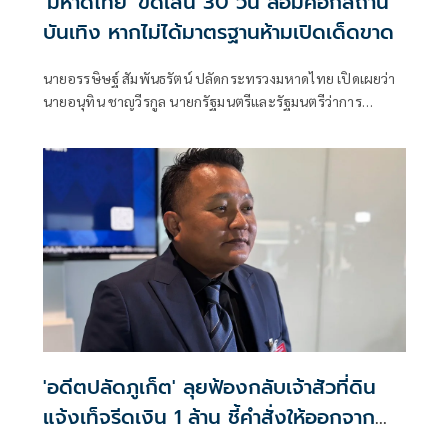
'มหาดไทย' ขีดเส้น 30 วัน ล้อมคอกสถาน
บันเทิง หากไม่ได้มาตรฐานห้ามเปิดเด็ดขาด
นายอรรษิษฐ์ สัมพันธรัตน์ ปลัดกระทรวงมหาดไทย เปิดเผยว่า
นายอนุทิน ชาญวีรกูล นายกรัฐมนตรีและรัฐมนตรีว่าการ
กระทรวงมหาดไทย ได้เสนอในที่ประชุมคณะรัฐมนตรี เมื่อวันที่
14 ก.ค. 69 มอบหมายให้กระทรวงมหาดไทยเป็นหน่วยงานหลัก
ร่วมกับกรุงเทพมหานคร
'อดีตปลัดภูเก็ต' ลุยฟ้องกลับเจ้าสัวที่ดิน
แจ้งเท็จรีดเงิน 1 ล้าน ชี้คำสั่งให้ออกจาก
ราชการ เร่งรัดผิดสังเกต