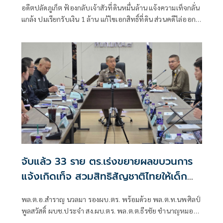
อดีตปลัดภูเก็ต ฟ้องกลับเจ้าสัวที่ดินหมื่นล้าน แจ้งความเท็จกลั่น
แกล้ง ปมเรียกรับเงิน 1 ล้าน แก้ไขเอกสิทธิ์ที่ดิน ส่วนคดีไล่ออก
ปมทุจริตสอบท้องถิ่น ฟ้องกลับศาลคดีทุจริตฯ เเล้ว
จับแล้ว 33 ราย ตร.เร่งขยายผลขบวนการ
แจ้งเกิดเท็จ สวมสิทธิสัญชาติไทยให้เด็ก
ชาวจีน
พล.ต.อ.สำราญ นวลมา รองผบ.ตร. พร้อมด้วย พล.ต.ท.นพศิลป์
พูลสวัสดิ์ ผบช.ประจำ สง.ผบ.ตร. พล.ต.ต.ธีรชัย ชำนาญหมอ
รอง ผบช.สพฐ. และผู้แทนจากหลายหน่วยงาน ได้แก่ กรมการ