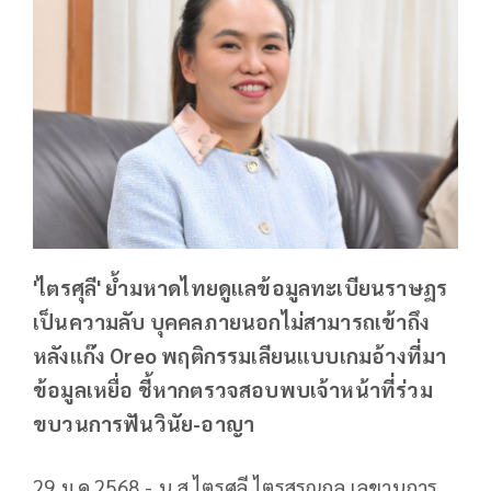
'ไตรศุลี' ย้ำมหาดไทยดูแลข้อมูลทะเบียนราษฎร
เป็นความลับ บุคคลภายนอกไม่สามารถเข้าถึง
หลังแก๊ง Oreo พฤติกรรมเลียนแบบเกมอ้างที่มา
ข้อมูลเหยื่อ ชี้หากตรวจสอบพบเจ้าหน้าที่ร่วม
ขบวนการฟันวินัย-อาญา
29 ม.ค.2568 - น.ส.ไตรศุลี ไตรสรณกุล เลขานุการ