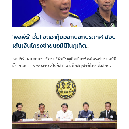
'พลพีร์' ฮึ่ม! จะเอากุ๊ยออกนอกประเทศ สอบ
เส้นเงินโครงข่ายนอมินีในภูเก็ต
กว่า100บริษัท
'พลพีร์' เผย พบกว่าร้อยบริษัทในภูเก็ตเกี่ยวข้องโครงข่ายนอมินี
มีรายได้กว่า 5 พันล้าน เป็นอิสราเอลถือสัญชาติไทย สั่งสอบเส้น
เงิน ลั่น ดำเนินคดีเต็มที่ ฮึ่ม จะเอากุ๊ยออกนอกประเทศ