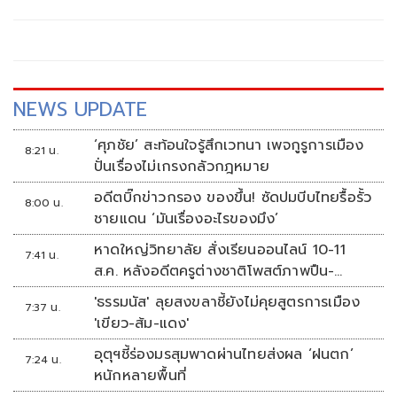
ปกครอง DOPA N.I.C.E
NEWS UPDATE
‘ศุภชัย’ สะท้อนใจรู้สึกเวทนา เพจกูรูการเมือง
8:21 น.
ปั่นเรื่องไม่เกรงกลัวกฎหมาย
อดีตบิ๊กข่าวกรอง ของขึ้น! ซัดปมบีบไทยรื้อรั้ว
8:00 น.
ชายแดน ‘มันเรื่องอะไรของมึง’
หาดใหญ่วิทยาลัย สั่งเรียนออนไลน์ 10-11
7:41 น.
ส.ค. หลังอดีตครูต่างชาติโพสต์ภาพปืน-
ข้อความข่มขู่
'ธรรมนัส' ลุยสงขลาชี้ยังไม่คุยสูตรการเมือง
7:37 น.
'เขียว-ส้ม-แดง'
อุตุฯชี้ร่องมรสุมพาดผ่านไทยส่งผล ‘ฝนตก’
7:24 น.
หนักหลายพื้นที่