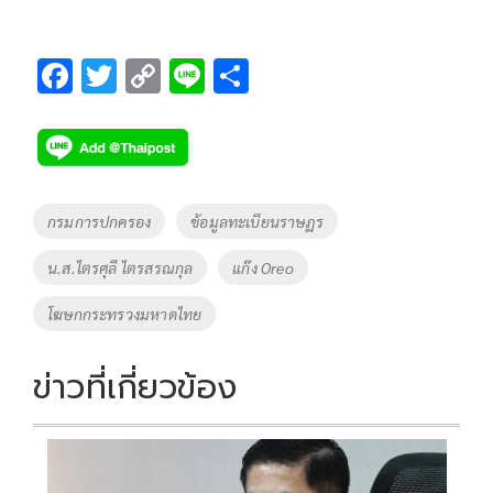
F
T
C
Li
S
ac
wi
o
n
h
e
tt
p
e
ar
b
er
y
e
o
Li
Tags
กรมการปกครอง
ข้อมูลทะเบียนราษฏร
o
n
น.ส.ไตรศุลี ไตรสรณกุล
แก๊ง Oreo
k
k
โฆษกกระทรวงมหาดไทย
ข่าวที่เกี่ยวข้อง