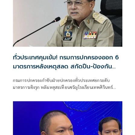
ทั่วประเทศคุมเข้ม! กรมการปกครองออก 6
มาตรการหลังเหตุสลด สกัดปืน-ป้องกัน
เลียนแบบ
กรมการปกครองกำชับฝ่ายปกครองทั่วประเทศยกระดับ
มาตรการเชิงรุก หลังเหตุสะเทือนขวัญโรงเรียนเทพศิรินทร์
นนทบุรี คุมเข้มการครอบครอง-พกพาอาวุธปืน เพิ่มจุดตรวจ
จุดสกัด ลาดตระเวนพื้นที่เสี่ยง ยกระดับความปลอดภัยโรงเรียน-
ห้าง พร้อมเฝ้าระวังพฤติกรรมเสี่ยง ป้องกันเหตุซ้ำและการเลียน
แบบ