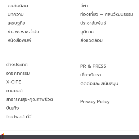
คอลัมนิสต์
กีฬา
บทความ
ท่องเที่ยว – ศิลปวัฒนธรรม
เศรษฐกิจ
ประชาสัมพันธ์
ข่าวพระราชสำนัก
ภูมิภาค
หนังสือพิมพ์
สิ่งแวดล้อม
ต่างประเทศ
PR & PRESS
อาชญากรรม
เกี่ยวกับเรา
X-CITE
ติดต่อและ สนับสนุน
ยานยนต์
สาธารณสุข-คุณภาพชีวิต
Privacy Policy
บันเทิง
ไทยโพสต์ ทีวี