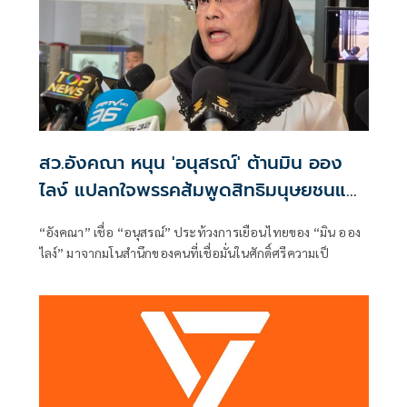
สว.อังคณา หนุน 'อนุสรณ์' ต้านมิน ออง
ไลง์ แปลกใจพรรคส้มพูดสิทธิมนุษยชนแต่
กลับเงียบ
“อังคณา” เชื่อ “อนุสรณ์” ประท้วงการเยือนไทยของ “มิน ออง
ไลง์” มาจากมโนสำนึกของคนที่เชื่อมั่นในศักดิ์ศรีความเป็