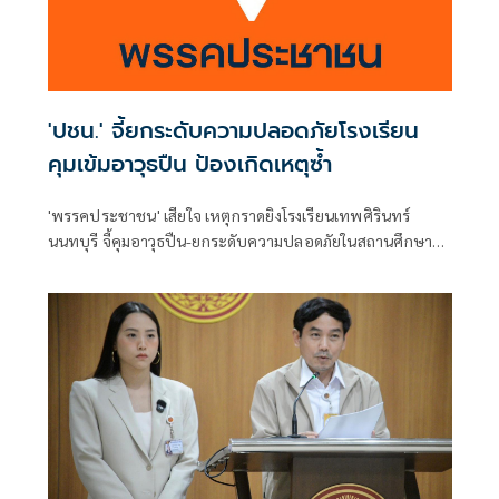
'ปชน.' จี้ยกระดับความปลอดภัยโรงเรียน
คุมเข้มอาวุธปืน ป้องเกิดเหตุซ้ำ
'พรรคประชาชน' เสียใจ เหตุกราดยิงโรงเรียนเทพศิรินทร์
นนทบุรี จี้คุมอาวุธปืน-ยกระดับความปลอดภัยในสถานศึกษา
ของดเผยแพร่ความรุนแรง