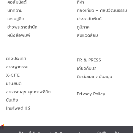
คอลัมนิสต์
กีฬา
บทความ
ท่องเที่ยว – ศิลปวัฒนธรรม
เศรษฐกิจ
ประชาสัมพันธ์
ข่าวพระราชสำนัก
ภูมิภาค
หนังสือพิมพ์
สิ่งแวดล้อม
ต่างประเทศ
PR & PRESS
อาชญากรรม
เกี่ยวกับเรา
X-CITE
ติดต่อและ สนับสนุน
ยานยนต์
สาธารณสุข-คุณภาพชีวิต
Privacy Policy
บันเทิง
ไทยโพสต์ ทีวี