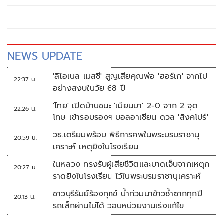
รัดกุมหรือไม่
NEWS UPDATE
'ลิโอเนล เมสซี' สูญเสียคุณพ่อ 'ฮอร์เก' จากไป
22:37 น.
อย่างสงบในวัย 68 ปี
'ไทย' เปิดบ้านชนะ 'เมียนมา' 2-0 จาก 2 จุด
22:26 น.
โทษ เข้ารอบรองฯ บอลอาเซียน ดวล 'สิงคโปร์'
วธ.เตรียมพร้อม พิธีการศพในพระบรมราชานุ
20:59 น.
เคราะห์ เหตุยิงในโรงเรียน
ในหลวง ทรงรับผู้เสียชีวิตและบาดเจ็บจากเหตุก
20:27 น.
ราดยิงในโรงเรียน ไว้ในพระบรมราชานุเคราะห์
ชาวบุรีรัมย์ร้องทุกข์ น้ำท่วมนาข้าวซ้ำซากทุกปี
20:13 น.
รถเล็กผ่านไม่ได้ วอนหน่วยงานเร่งแก้ไข