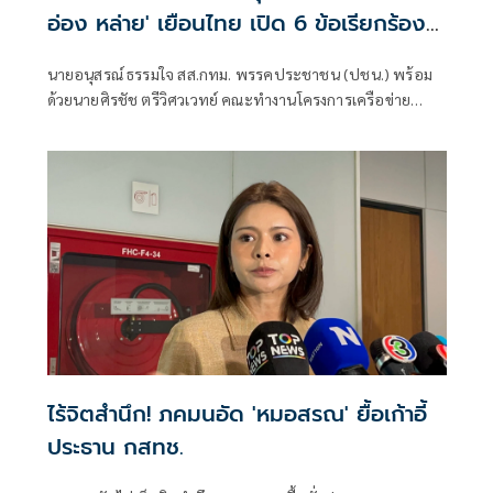
อ่อง หล่าย' เยือนไทย เปิด 6 ข้อเรียกร้อง
รัฐสภา-รัฐบาล
นายอนุสรณ์ ธรรมใจ สส.กทม. พรรคประชาชน (ปชน.) พร้อม
ด้วยนายศิรชัช ตรีวิศวเวทย์ คณะทำงานโครงการเครือข่าย
ประชาธิปไตยอาเซียนเพื่อสันติภาพ สิทธิมนุษยชน และการ
พัฒนาอย่างยั่งยืน แถลงคัดค้านการเยือนไทยอย่างเป็นทางการ
ของพลเอกอาวุโส มิน ออง ไลง์
ไร้จิตสำนึก! ภคมนอัด 'หมอสรณ' ยื้อเก้าอี้
ประธาน กสทช.