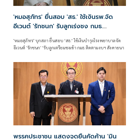
'หมอสุภัทร' ยื่นสอบ 'สธ.' ใช้เงินรพ.จัด
อีเวนต์ 'รักชนก' รับลูกเร่งชง กมธ.
สังคายนา
'หมอสุภัทร’ บุกสภา ยื่นสอบ ‘สธ.’ ใช้เงินบำรุงโรงพยาบาลจัด
อีเวนต์ 'รักชนก' ’รับลูกเตรียมชงเข้า กมธ.ติดตามงบฯ สังคายนา
พรรคประชาชน แสดงจุดยืนคัดค้าน 'มิน