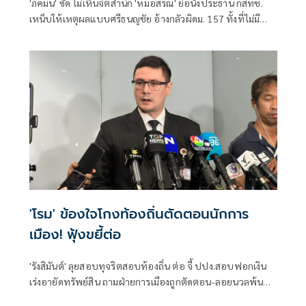
'ภคมน' ซัด ไม่เห็นจิตสำนึก 'หมอสรณ' ยื้อนั่งประธาน กสทช.
เหน็บให้เหตุผลแบบศรีธนญชัย อ้างกลัวผิดม. 157 ทั้งที่ไม่มี
คุณสมบัติตั้งแต่แรก จี้ 'นายกฯ' เลิกแบก ยื่นโปรดเกล้าฯปลดพ้น
ตำแหน่งได้แล้ว
'โรม' ข้องใจโกงท้องถิ่นตัดตอนนักการ
เมือง! ฟุ้งขยี้ต่อ
'รังสิมันต์' ลุยสอบทุจริตสอบท้องถิ่น ต่อ จี้ ปปง.สอบฟอกเงิน
เร่งอายัดทรัพย์สิน ถามฝ่ายการเมืองถูกตัดตอน-ลอยนวลพ้นผิด
เหน็บ 'อนุทิน' รับแต่ชอบ ไม่รู้ในอนาคตมาตรการป้องกันจะ