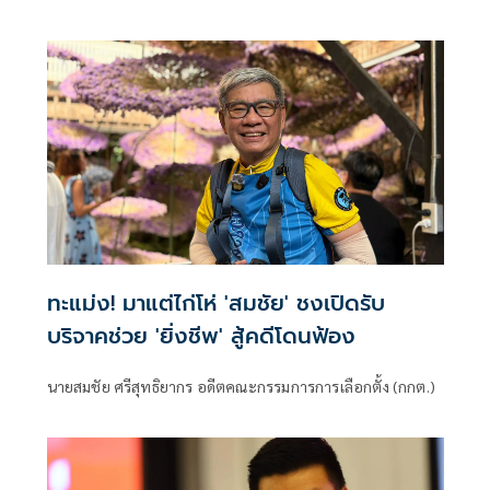
ดำคอร์รัปชัน' และความอ่อนแอของระบบหลักนิติธรรมไทย 4
มิติ
ทะแม่ง! มาแต่ไก่โห่ 'สมชัย' ชงเปิดรับ
บริจาคช่วย 'ยิ่งชีพ' สู้คดีโดนฟ้อง
นายสมชัย ศรีสุทธิยากร อดีตคณะกรรมการการเลือกตั้ง (กกต.)