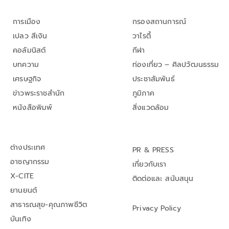
การเมือง
กรองสถานการณ์
เปลว สีเงิน
วาไรตี้
คอลัมนิสต์
กีฬา
บทความ
ท่องเที่ยว – ศิลปวัฒนธรรม
เศรษฐกิจ
ประชาสัมพันธ์
ข่าวพระราชสำนัก
ภูมิภาค
หนังสือพิมพ์
สิ่งแวดล้อม
ต่างประเทศ
PR & PRESS
อาชญากรรม
เกี่ยวกับเรา
X-CITE
ติดต่อและ สนับสนุน
ยานยนต์
สาธารณสุข-คุณภาพชีวิต
Privacy Policy
บันเทิง