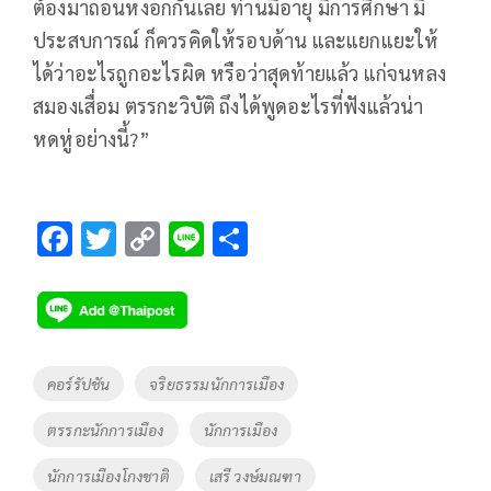
ต้องมาถอนหงอกกันเลย
ท่านมีอายุ
มีการศึกษา
มี
ประสบการณ์
ก็ควรคิดให้รอบด้าน
และแยกแยะให้
ได้ว่าอะไรถูกอะไรผิด
หรือว่าสุดท้ายแล้ว
แก่จนหลง
สมองเสื่อม
ตรรกะวิบัติ
ถึงได้พูดอะไรที่ฟังแล้วน่า
หดหู่อย่างนี้
?”
F
T
C
Li
S
ac
wi
o
n
h
e
tt
p
e
ar
b
er
y
e
o
Li
Tags
คอร์รัปชัน
จริยธรรมนักการเมือง
o
n
ตรรกะนักการเมือง
นักการเมือง
k
k
นักการเมืองโกงชาติ
เสรี วงษ์มณฑา