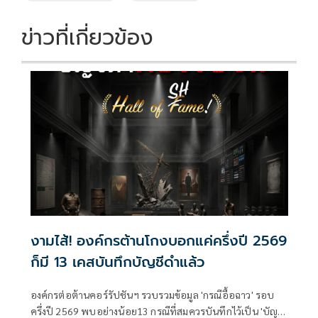
ข่าวที่เกี่ยวข้อง
งามไส้! องค์กรต้านโกงบอกแค่ครึ่งปี 2569
ก็มี 13 เคสบันทึกบัญชีดำแล้ว
องค์กรต่อต้านคอร์รัปชันฯ รวบรวมข้อมูล 'กรณีอื้อฉาว' รอบ
ครึ่งปี 2569 พบอย่างน้อย13 กรณีที่สมควรบันทึกไว้เป็น 'บัญชี