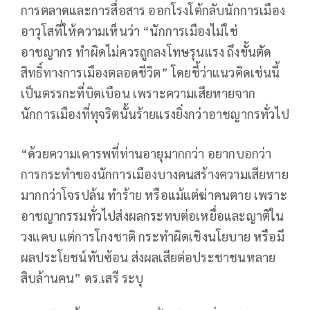
การตลาดและการสื่อสาร ออกโรงโต้กลับนักการเมือง
อาวุโสที่ให้ความเห็นว่า
“
นักการเมืองไม่ใช่
อาชญากร
ทำผิดไม่ควรถูกลงโทษรุนแรง
ถึงขั้นตัด
สิทธิ์ทางการเมืองตลอดชีวิต
”
โดยชี้ว่าแนวคิดเช่นนี้
เป็นตรรกะที่บิดเบือน เพราะความเสียหายจาก
นักการเมืองที่ทุจริตนั้นร้ายแรงยิ่งกว่าอาชญากรทั่วไป
“ด้วยความเคารพที่ท่านอายุมากกว่า อยากบอกว่า
การกระทำของนักการเมืองบางคนสร้างความเสียหาย
มากกว่าโจรปล้น ทำร้าย หรือแม้แต่ฆ่าคนตาย เพราะ
อาชญากรรมทั่วไปส่งผลกระทบต่อเหยื่อและญาติใน
วงแคบ แต่การโกงชาติ กระทำผิดเชิงนโยบาย หรือมี
ผลประโยชน์ทับซ้อน ส่งผลเสียต่อประชาชนหลาย
สิบล้านคน” ดร.เสรี ระบุ