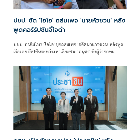
ปชป. ซัด 'ไอโอ' ถล่มเพจ 'นายหัวชวน' หลัง
พูดคอร์รัปชันจี้ใจดำ
ปชป. ทนไม่ไหว 'ไอโอ' บุกถล่มเพจ 'อดีตนายกฯชวน' หลังพูด
เรื่องคอร์รัปชันระหว่างหาเสียงช่วย 'อนุชา' ชิงผู้ว่าฯกทม.