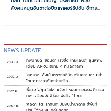
กสม. เปิดตัวแคมเปญ ‘ประชาชิน’ หวัง
สังคมหยุดชินชาต่อปัญหาคอร์รัปชัน ชี้การ
ทุจริตไม่ใช่แค่โกงงบประมาณ แต่คือการ
ขโมยสิทธิของประชาชน
NEWS UPDATE
ทัพนักบิด 'ฮอนด้า เรซซิ่ง ไทยแลนด์' ลุ้นล่าโพ
20:43 น.
เดียม ARRC สนาม 4 ที่มัลดาลิกา
‘ศุภมาส’ สั่งเข้มตรวจคลินิกเสริมความงาม ย้ำ
20:32 น.
โฆษณาราคาต้องจ่ายจริง
พี่ชาย 'ฮลุน โซโล่' แจ้งกำหนดการสวดอภิธรรม
20:12 น.
ศพ เตรียมจัดพิธีฌาปนกิจ 11 ส.ค.
'ลลิดา' โต้ 'รักชนก' ปมงบน้ำบาดาล ชี้พื้นที่
20:07 น.
ปชน.ได้วงเงินเฉลี่ยสูงสุด