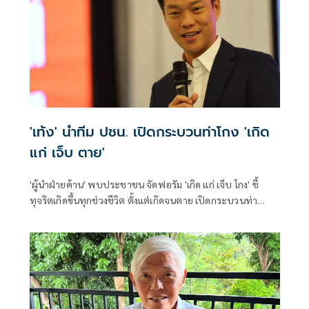
'เท้ง' นำทีม ปชน. เปิดกระบวนท่าโกง 'เกิด
แก่ เจ็บ ตาย'
'ผู้นำฝ่ายค้าน' พบประชาชน จัดฟอรัม 'เกิด แก่ เจ็บ โกง' ชี้
ทุจริตเกิดขึ้นทุกช่วงชีวิต ตั้งแต่เกิดจนตาย เปิดกระบวนท่า
คอร์รัปชัน ทุกปีงบรั่วไหล 3 แสนล้านบาท