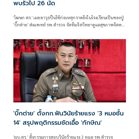
พบรัวไป 26 นัด
'โฆษก ตร.' เผยอาวุธปืนใช้ก่อเหตุกราดยิงในโรงเรียนเป็นของปู่
'บิ๊กต่าย' ส่งแพทย์ รพ.ตำรวจ จัดทีมจิตวิทยาดูแลสุขภาพจิตครู
นักเรียน ผู้ปกครอง
'บิ๊กต่าย' ตั้งกก.ฟันวินัยร้ายแรง '3 หมอชั้น
14' สรุปพฤติกรรมชัดเอื้อ 'ทักษิณ'
'ผบ.ตร.' ตั้งกรรมการสอบวินัยร้ายแรง 3 หมอ รพ.ตำรวจ