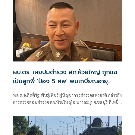
ผบ.ตร. เผยปมตำรวจ สภ.ห้วยใหญ่ ถูกแฉ
เป็นลูกพี่ 'ป๋อง 5 ศพ' พบเกษียณอายุ
ตั้งแต่ปี 57
พล.ต.อ.กิตติ์รัฐ พันธุ์เพ็ชร์ ผู้บัญชาการตำรวจแห่งชาติ กล่าวถึง
การตรวจสอบตำรวจ สภ.ห้วยใหญ่ อ.บางละมุง จ.ชลบุรี ที่เหยื่อ
ซึ่งถูกนายป๋อง ผู้ต้องหาคดีฆาตกรรม 5 ศพ ข่มขืนและข่มขู่ออก
มาระบุว่า นายป๋องเป็นเด็กเดินยาของตำรวจ สภ.ห้วยใหญ่