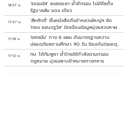
'ธรรมนัส' ลงสงขลา ย้ำอีกรอบ ไม่มีดีลตั้ง
18:37 น.
รัฐบาลส้ม แดง เขียว
'สีหศักดิ์' ยื่นหนังสือถึงข้าหลวงใหญ่ฯ ซัด
17:47 น.
'ทอม แอนดรูว์ส' บิดเบือนข้อมูลมุ่งแสวงหาผล
ประโยชน์ทางการเมือง
'ยศชนัน' กาง 6 แผน ดันมาตรฐานความ
17:18 น.
ปลอดภัยสถานศึกษา 90 วัน ป้องกันก่อเหตุ
รุนแรง
ทบ. โต้กัมพูชา ย้ำไทยใช้กำลังตามกรอบ
17:12 น.
กฎหมาย มุ่งเฉพาะเป้าหมายทางทหาร