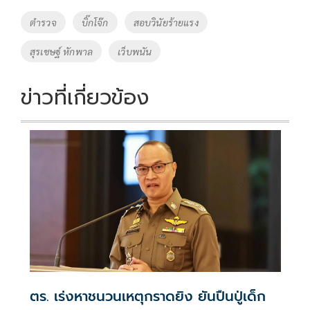
Tags
ตำรวจ
บิ๊กโจ๊ก
สอบวินัยร้ายแรง
สุรเชษฐ์ หักพาล
เว็บพนัน
ข่าวที่เกี่ยวข้อง
ตร. เร่งหาชนวนเหตุกราดยิง ยันปืนปู่เด็ก