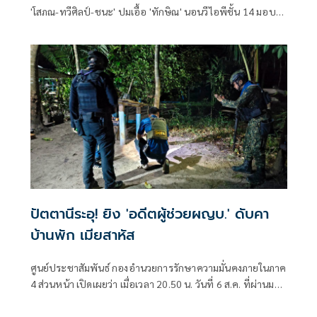
'โสภณ-ทวีศิลป์-ชนะ' ปมเอื้อ 'ทักษิณ' นอนวีไอพีชั้น 14 มอบ
หมาย 'พล.ต.อ.อิทธิพล' นั่งประธาน เร่งสรุปโดยเร็ว
ปัตตานีระอุ! ยิง 'อดีตผู้ช่วยผญบ.' ดับคา
บ้านพัก เมียสาหัส
ศูนย์ประชาสัมพันธ์ กองอำนวยการรักษาความมั่นคงภายในภาค
4 ส่วนหน้า เปิดเผยว่า เมื่อเวลา 20.50 น. วันที่ 6 ส.ค. ที่ผ่านมา
เกิดเหตุคนร้ายไม่ทราบจำนวนใช้อาวุธปืนลอบยิงนายรียะ
อาแว อดีตผู้ช่วยผู้ใหญ่บ้านหมู่ที่ 5