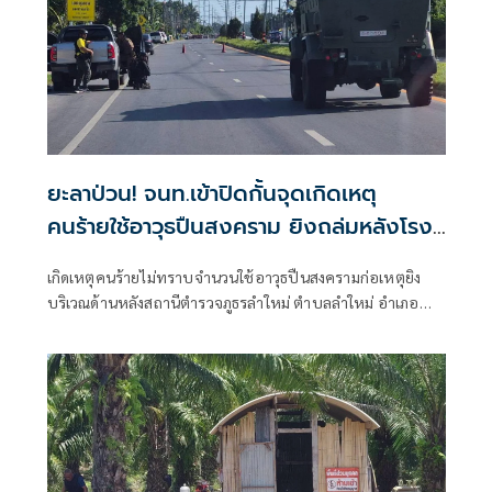
ยะลาป่วน! จนท.เข้าปิดกั้นจุดเกิดเหตุ
คนร้ายใช้อาวุธปืนสงคราม ยิงถล่มหลังโรง
พักลำใหม่
เกิดเหตุคนร้ายไม่ทราบจำนวนใช้อาวุธปืนสงครามก่อเหตุยิง
บริเวณด้านหลังสถานีตำรวจภูธรลำใหม่ ตำบลลำใหม่ อำเภอ
เมืองยะลา จังหวัดยะลา