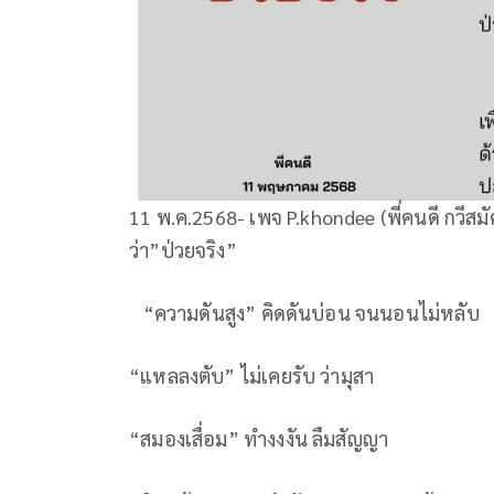
11 พ.ค.2568- เพจ P.khondee (พี่คนดี กวีสมั
ว่า”ป่วยจริง”
“ความดันสูง” คิดดันบ่อน จนนอนไม่หลั
“แหลลงตับ” ไม่เคยรับ ว่ามุสา
“สมองเสื่อม” ทำงงงัน ลืมสัญญา