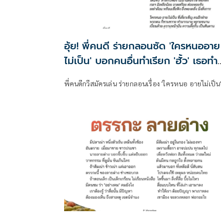
อุ้ย! พี่คนดี ร่ายกลอนซัด 'ใครหนออาย
ไม่เป็น' บอกคนอื่นทำเรียก 'ฮั้ว' เธอทำ
เรียก 'เข้าร่วมต่อสู้'
พี่คนดีกวีสมัครเล่น ร่ายกลอนเรื่อง 'ใครหนอ อายไม่เป็น