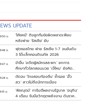
EWS UPDATE
'โค้ชหมี' ติงลูกทีมข้อผิดพลาดเพียบ
9:50 น.
หลังพ่าย 'รัสเซีย' ยับ
ฟุตซอลไทย พ่าย รัสเซีย 1-7 จบอันดับ
9:48 น.
3 โต๊ะเล็กคอนติเนทัล 2026
ขำขื่น 'อดีตผู้สมัครสส.พท.' ยกการ
9:47 น.
ศึกษาทั่วโลกสอนมวย 'เจ๊ไหม' ยังคิด
แบบระบบราชการเดิม
ตัดจบ 'โกงสอบท้องถิ่น' ซ้ำรอย 'ฮั้ว
9:28 น.
สว.' สาวไม่ถึงนักการเมือง
'พิชญุตม์' การันตีผลงานรัฐบาล 'อนุทิน'
9:15 น.
4 เดือน รับมือวิกฤตพลังงาน ดันราคา
ข้าว-ยาง-ปาล์ม พุ่งต่อเนื่อง พร้อมอัด