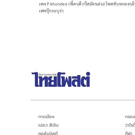
เพจ P.khondee (พี่คนดี กวีสมัครเล่น) โพสต์บทกลอนใ
เฟซบุ๊กระบุว่า
การเมือง
กรอง
เปลว สีเงิน
วาไรตี
คอลัมนิสต์
กีฬา