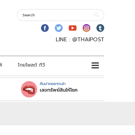
LINE : @THAIPOST
พ์
ไทยโพสต์ ทีวี
คันปากอยากเล่า
เลขทรัพย์สินให้โชค