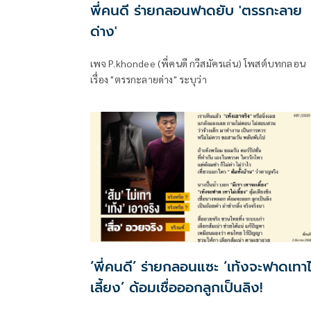
พี่คนดี ร่ายกลอนฟาดยับ 'ตรรกะลาย
ด่าง'
เพจ P.khondee (พี่คนดี กวีสมัครเล่น) โพสต์บทกลอน
เรื่อง "ตรรกะลายด่าง" ระบุว่า
‘พี่คนดี’ ร่ายกลอนแซะ ‘เท้งจะฟาดเทาไ
เลี้ยง’ ด้อมเชื่อออกลูกเป็นลิง!