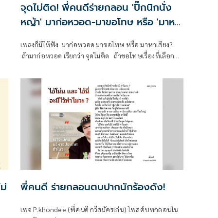
จุดไม่ติด! พี่คนดีร่ายกลอน 'ปิ๊กนิกนั่ง
หญ้า' มาก่อหวอด-มาขอโทษ หรือ 'มาหา
เสียง'
เพลงก็มีให้ฟัง มาก่อหวอด มาขอโทษ หรือ มาหาเสียง?
ถ้ามาก่อหวอด เรียกว่า จุดไม่ติด ถ้าขอโทษเรื่องที่เลือก
อนุทินก็ขอบอกว่า ไม่ต้อง
ม่
พี่คนดี ร่ายกลอนตบปากนักร้องดัง!
เพจ P.khondee (พี่คนดี กวีสมัครเล่น) โพสต์บทกลอนใน