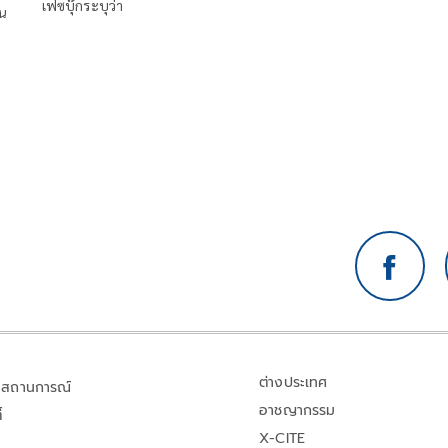
เฟซบุ๊กระบุว่า
น
ต่างประเทศ
สถานการณ์
อาชญากรรม
้
X-CITE