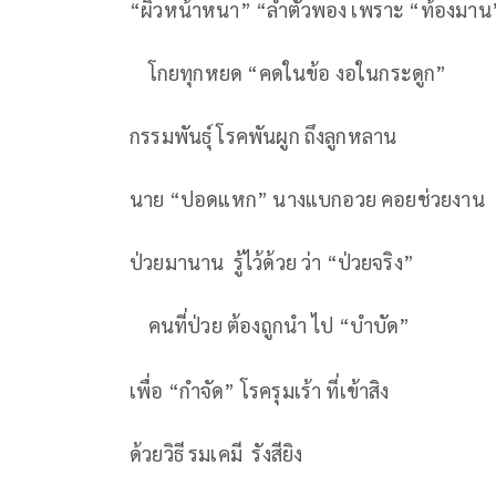
“ผิวหน้าหนา” “ลำตัวพอง เพราะ “ท้องมาน
โกยทุกหยด “คดในข้อ งอในกระดูก
กรรมพันธุ์ โรคพันผูก ถึงลูกหลาน
นาย “ปอดแหก” นางแบกอวย คอยช่วยง
ป่วยมานาน รู้ไว้ด้วย ว่า “ป่วยจริง”
คนที่ป่วย ต้องถูกนำ ไป “บำบัด”
เพื่อ “กำจัด” โรครุมเร้า ที่เข้าสิง
ด้วยวิธี รมเคมี รังสียิง