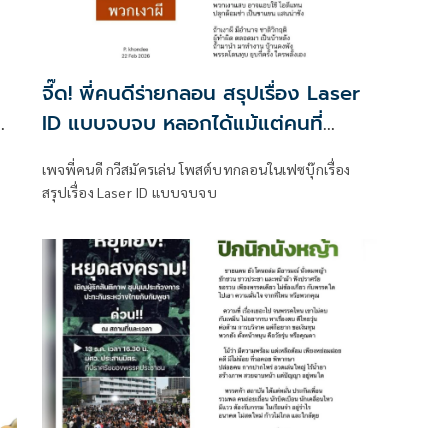
จี๊ด! พี่คนดีร่ายกลอน สรุปเรื่อง Laser
ID แบบจบจบ หลอกได้แม้แต่คนที่
สนับสนุนตนเอง
'
เพจพี่คนดี กวีสมัครเล่น โพสต์บทกลอนในเฟซบุ๊กเรื่อง
สรุปเรื่อง Laser ID แบบจบจบ