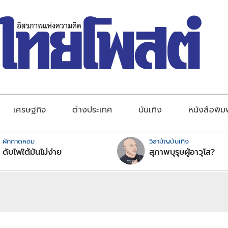
เศรษฐกิจ
ต่างประเทศ
บันเทิง
หนังสือพิม
ผักกาดหอม
วิสามัญบันเทิง
ดับไฟใต้มันไม่ง่าย
สุภาพบุรุษผู้อาวุโส?