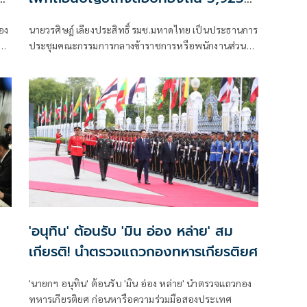
ราย
อง
นายวรศิษฎ์ เลียงประสิทธิ์ รมช.มหาดไทย เป็นประธานการ
ประชุมคณะกรรมการกลางข้าราชการหรือพนักงานส่วน
่น
ท้องถิ่น(ก.กลาง) ครั้งที่ 7/2569 เพื่อพิจารณามติของคณะ
กรรมการกลางการสอบแข่งขันพนักงานส่วนท้องถิ่น (กสถ.)
ที่ให้ยกเลิกบัญชีผู้สอบแข่งขันพนักงานส่วนท้องถิ่นเดิม
และประกาศบัญชีใหม่ ปี 68
'อนุทิน' ต้อนรับ 'มิน อ่อง หล่าย' สม
เกียรติ! นำตรวจแถวกองทหารเกียรติยศ
'นายกฯ อนุทิน' ต้อนรับ 'มิน อ่อง หล่าย' นำตรวจแถวกอง
ทหารเกียรติยศ ก่อนหารือความร่วมมือสองประเทศ