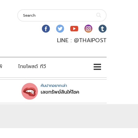
LINE : @THAIPOST
พ์
ไทยโพสต์ ทีวี
คันปากอยากเล่า
เลขทรัพย์สินให้โชค