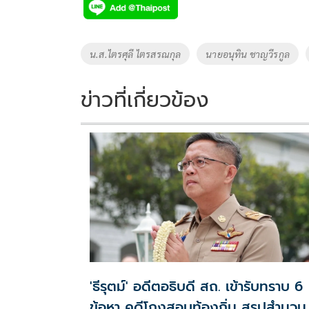
e
tt
p
e
ar
b
er
y
e
o
Li
Tags
น.ส.ไตรศุลี ไตรสรณกุล
นายอนุทิน ชาญวีรกูล
o
n
k
k
ข่าวที่เกี่ยวข้อง
'ธีรุตม์' อดีตอธิบดี สถ. เข้ารับทราบ 6
ข้อหา คดีโกงสอบท้องถิ่น สรุปสำนวน