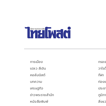
การเมือง
กรอง
เปลว สีเงิน
วาไรตี
คอลัมนิสต์
กีฬา
บทความ
ท่อง
เศรษฐกิจ
ประชา
ข่าวพระราชสำนัก
ภูมิภ
หนังสือพิมพ์
สิ่งแ