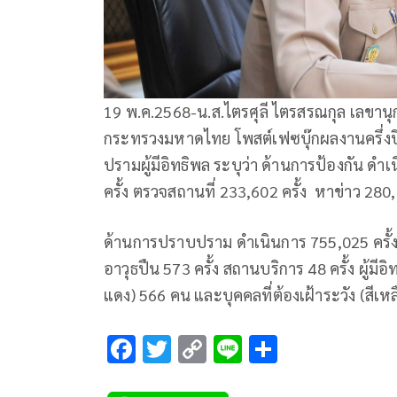
19 พ.ค.2568-น.ส.ไตรศุลี ไตรสรณกุล เลขา
กระทรวงมหาดไทย โพสต์เฟซบุ๊กผลงานครึ่ง
ปรามผู้มีอิทธิพล ระบุว่า ด้านการป้องกัน ดำเ
ครั้ง ตรวจสถานที่ 233,602 ครั้ง หาข่าว 280
ด้านการปราบปราม ดำเนินการ 755,025 ครั้ง จั
อาวุธปืน 573 ครั้ง สถานบริการ 48 ครั้ง ผู้มีอิท
แดง) 566 คน และบุคคลที่ต้องเฝ้าระวัง (สีเห
F
T
C
Li
S
ac
wi
o
n
h