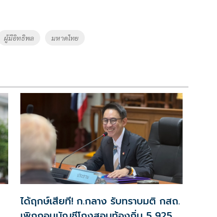
ผู้มีอิทธิพล
มหาดไทย
ได้ฤกษ์เสียที! ก.กลาง รับทราบมติ กสถ.
เพิกถอนบัญชีโกงสอบท้องถิ่น 5,925