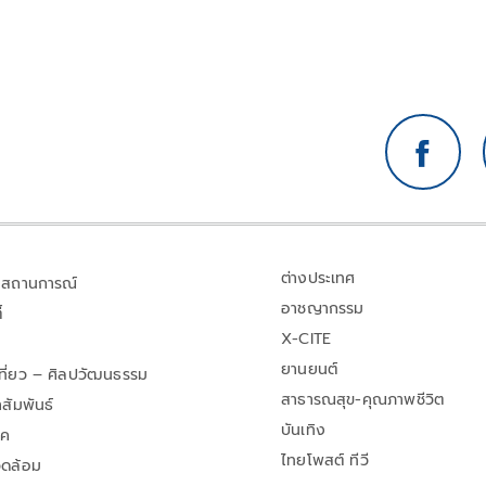
ต่างประเทศ
สถานการณ์
อาชญากรรม
้
X-CITE
ยานยนต์
เที่ยว – ศิลปวัฒนธรรม
สาธารณสุข-คุณภาพชีวิต
สัมพันธ์
บันเทิง
าค
ไทยโพสต์ ทีวี
วดล้อม