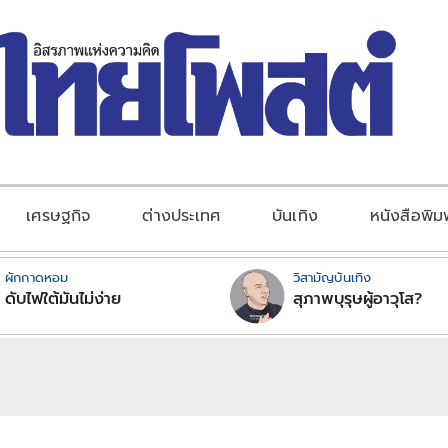
เศรษฐกิจ
ต่างประเทศ
บันเทิง
หนังสือพิม
ผักกาดหอม
วิสามัญบันเทิง
ดับไฟใต้มันไม่ง่าย
สุภาพบุรุษผู้อาวุโส?