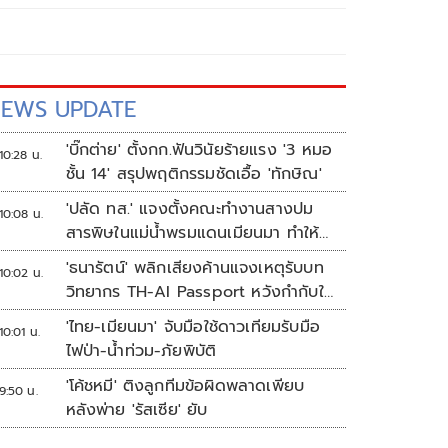
EWS UPDATE
'บิ๊กต่าย' ตั้งกก.ฟันวินัยร้ายแรง '3 หมอ
10:28 น.
ชั้น 14' สรุปพฤติกรรมชัดเอื้อ 'ทักษิณ'
'ปลัด ทส.' แจงตั้งคณะทำงานสางปม
10:08 น.
สารพิษในแม่น้ำพรมแดนเมียนมา ทำให้
แก้ปัญหารวดเร็ว
'ธนารัตน์' พลิกเสียงค้านแจงเหตุรับบท
10:02 น.
วิทยากร TH-AI Passport หวังกำกับใช้
งบเหมาะสม ชูจุดเด่นคนไทยได้ใช้ AI
'ไทย-เมียนมา' จับมือใช้ดาวเทียมรับมือ
10:01 น.
ระดับโปร ลดเหลื่อมล้ำทางเทคโนโลยี
ไฟป่า-น้ำท่วม-ภัยพิบัติ
เซฟงบไปกว่า900ล้าน เชื่อหากใช้เต็มที่
'โค้ชหมี' ติงลูกทีมข้อผิดพลาดเพียบ
เอกชนขาดทุนย่อยยับ
9:50 น.
หลังพ่าย 'รัสเซีย' ยับ