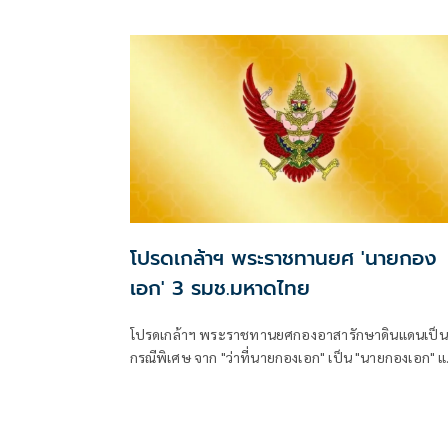
พร้อมลงนาม MOU 3 ฉบับ เสริมสร้างความร่วมมือแรงง
-จัดการคุณภาพน้ำ -เทคโนโลยีอวกาศ
โปรดเกล้าฯ พระราชทานยศ 'นายกอง
เอก' 3 รมช.มหาดไทย
โปรดเกล้าฯ พระราชทานยศกองอาสารักษาดินแดนเป็น
กรณีพิเศษ จาก "ว่าที่นายกองเอก" เป็น "นายกองเอก" แ
รัฐมนตรีช่วยว่าการกระทรวงมหาดไทย 3 ราย