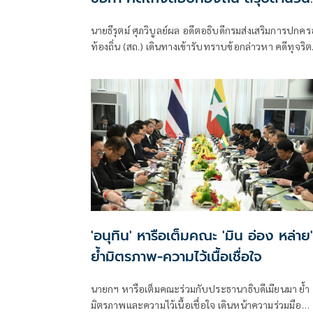
ส่ง ป.ป.ช. สัปดาห์หน้า
นายธีรุตม์ ศุภวิบูลย์ผล อดีตอธิบดีกรมส่งเสริมการปกคร
ท้องถิ่น (สถ.) เดินทางเข้ารับทราบข้อกล่าวหา คดีทุจริต
การสอบแข่งขันบุคคลเพื่อบรรจุเป็นพนักงานส่วนท้องถิ
'อนุทิน' หารือเต็มคณะ 'มิน อ่อง หล่าย'
ย้ำมิตรภาพ-ความไว้เนื้อเชื่อใจ
นายกฯ หารือเต็มคณะร่วมกับประธานาธิบดีเมียนมา ย้ำ
มิตรภาพและความไว้เนื้อเชื่อใจ เดินหน้าความร่วมมือ