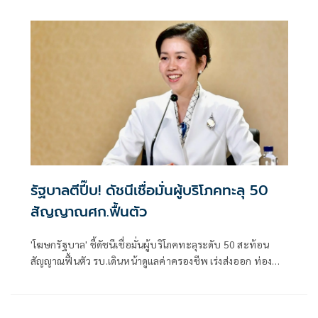
การกระบวนการยุติธรรมและภาคีเครือข่าย
รัฐบาลตีปี๊บ! ดัชนีเชื่อมั่นผู้บริโภคทะลุ 50
สัญญาณศก.ฟื้นตัว
'โฆษกรัฐบาล' ชี้ดัชนีเชื่อมั่นผู้บริโภคทะลุระดับ 50 สะท้อน
สัญญาณฟื้นตัว รบ.เดินหน้าดูแลค่าครองชีพ เร่งส่งออก ท่อง
เที่ยว และการลงทุนต่อเนื่อง