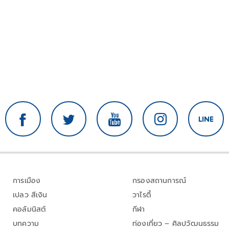
การเมือง
กรองสถานการณ์
เปลว สีเงิน
วาไรตี้
คอลัมนิสต์
กีฬา
บทความ
ท่องเที่ยว – ศิลปวัฒนธรรม