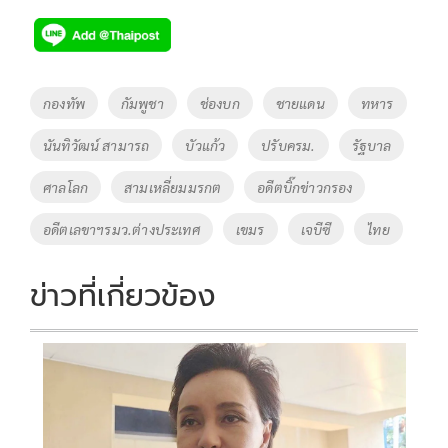
ac
wi
o
n
h
e
tt
p
e
ar
b
er
y
e
o
Li
Tags
กองทัพ
กัมพูชา
ช่องบก
ชายแดน
ทหาร
o
n
นันทิวัฒน์ สามารถ
บัวแก้ว
ปรับครม.
รัฐบาล
k
k
ศาลโลก
สามเหลี่ยมมรกต
อดีตบิ๊กข่าวกรอง
อดีตเลขาฯรมว.ต่างประเทศ
เขมร
เจบีซี
ไทย
ข่าวที่เกี่ยวข้อง