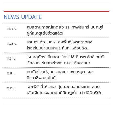
NEWS UPDATE
คุมสถานการณ์เหตุยิง รร.เทพศิรินทร์ นนทบุรี
11:24 น.
ผู้ก่อเหตุเสียชีวิตแล้ว!
นายกฯ สั่ง 'มท.2' ลงพื้นที่เหตุกราดยิง
11:23 น.
โรงเรียนย่านนนทบุรี ทันที หลังปลัด
มท.รายงานความคืบหน้า
'หมอสุภัทร' ยื่นสอบ 'สธ.' ใช้เงินรพ.จัดอีเวนต์
11:21 น.
'รักชนก' รับลูกเร่งชง กมธ. สังคายนา
คนดังร่วมปลุกกระแสเยาวชน หยุดวงจร
11:19 น.
มิจฉาชีพออนไลน์
'พลพีร์' ฮึ่ม! จะเอากุ๊ยออกนอกประเทศ สอบ
11:15 น.
เส้นเงินโครงข่ายนอมินีในภูเก็ตกว่า100บริษัท