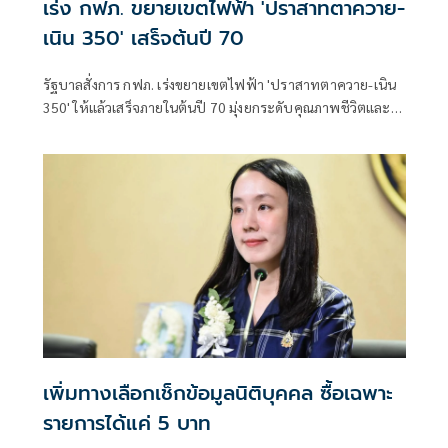
เร่ง กฟภ. ขยายเขตไฟฟ้า 'ปราสาทตาควาย-
เนิน 350' เสร็จต้นปี 70
รัฐบาลสั่งการ กฟภ. เร่งขยายเขตไฟฟ้า 'ปราสาทตาควาย-เนิน
350' ให้แล้วเสร็จภายในต้นปี 70 มุ่งยกระดับคุณภาพชีวิตและ
ขวัญกำลังพลแนวหน้า เสริมสร้างความมั่นคงชายแดน
เพิ่มทางเลือกเช็กข้อมูลนิติบุคคล ซื้อเฉพาะ
รายการได้แค่ 5 บาท