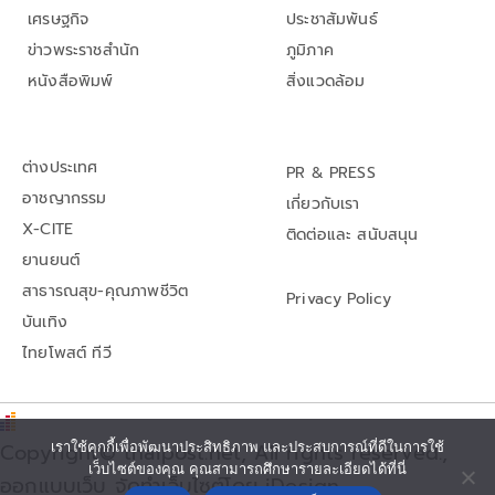
เศรษฐกิจ
ประชาสัมพันธ์
ข่าวพระราชสำนัก
ภูมิภาค
หนังสือพิมพ์
สิ่งแวดล้อม
ต่างประเทศ
PR & PRESS
อาชญากรรม
เกี่ยวกับเรา
X-CITE
ติดต่อและ สนับสนุน
ยานยนต์
สาธารณสุข-คุณภาพชีวิต
Privacy Policy
บันเทิง
ไทยโพสต์ ทีวี
เราใช้คุกกี้เพื่อพัฒนาประสิทธิภาพ และประสบการณ์ที่ดีในการใช้
Copyright© thaipost.net, All rights reserved.,
เว็บไซต์ของคุณ คุณสามารถศึกษารายละเอียดได้ที่นี่
ออกแบบเว็บ จัดทำเว็บไซต์โดย iDesign