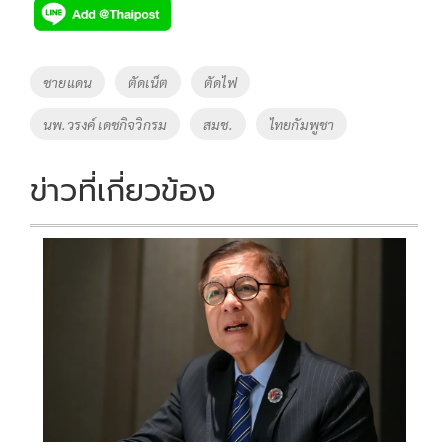
e
tt
p
e
ar
b
er
y
e
o
Li
Tags
ชายแดน
ตัดเน็ต
ตัดไฟ
o
n
นพ.วรงค์ เดชกิจวิกรม
สมช.
ไทยกัมพูชา
k
k
ข่าวที่เกี่ยวข้อง