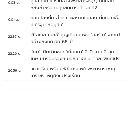
คู่มือทบทวนชีวิตช่วงพระเสาร์จร(7)เดินถอย
0:03 น.
หลังสำหรับคนทุกลัคนาราศีตอนที่2
สอบท้องถิ่น-ฮั้วสว.-ผลงานไม่ออก บั่นทอนเชื่อ
0:01 น.
มั่น'รัฐบาลอนุทิน'
'ลิโอเนล เมสซี' สูญเสียคุณพ่อ 'ฮอร์เก' จากไป
22:37 น.
อย่างสงบในวัย 68 ปี
'ไทย' เปิดบ้านชนะ 'เมียนมา' 2-0 จาก 2 จุด
22:26 น.
โทษ เข้ารอบรองฯ บอลอาเซียน ดวล 'สิงคโปร์'
วธ.เตรียมพร้อม พิธีการศพในพระบรมราชานุ
20:59 น.
เคราะห์ เหตุยิงในโรงเรียน