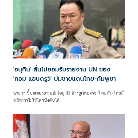
ชี้กระทบความเป็นกลาง -เที่ยงธรรม “สีหศักดิ์”
'อนุทิน' ลั่นไม่ยอมรับรายงาน UN ของ
'ทอม แอนดรูว์' ปมชายแดนไทย-กัมพูชา
นายกฯ ชี้ปมเขมรลากเอ็มโอยู 43 อ้างยูเอ็นเจรจาไทย ลั่น ไทยมี
หลักการไม่ให้ใครบังคับได้