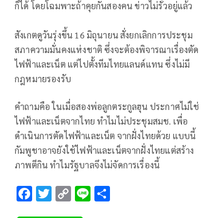
ก็ได้ โดยโฉมพาะถ้าคุยกันสองคน ข่าวไม่รั่วอยู่แล้ว
สังเกตดูวันรุ่งขึ้น 16 มิถุนายน สั่งยกเลิกการประชุม
สภาความมั่นคงแห่งชาติ ซึ่งจะต้องพิจารณาเรื่องตัด
ไฟฟ้าและเน็ต แต่ไปตั้งทีมไทยแลนด์แทน ซึ่งไม่มี
กฎหมายรองรับ
คำถามคือ ในเมื่อสองพ่อลูกตระกูลฮุน ประกาศไม่ใช่
ไฟฟ้าและเน็ตจากไทย ทำไมไม่ประชุมสมช. เพื่อ
ดำเนินการตัดไฟฟ้าและเน็ต จากฝั่งไทยด้วย แบบนี้
กัมพูชาอาจยังใช้ไฟฟ้าและเน็ตจากฝั่งไทยแต่สร้าง
ภาพตีกิน ทำไมรัฐบาลจึงไม่จัดการเรื่องนี้
F
T
C
Li
S
ac
wi
o
n
h