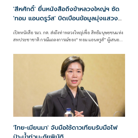
'สีหศักดิ์' ยื่นหนังสือถึงข้าหลวงใหญ่ฯ ซัด
'ทอม แอนดรูว์ส' บิดเบือนข้อมูลมุ่งแสวงหา
ผลประโยชน์ทางการเมือง
เปิดหนังสือ รมว. กต. ส่งถึงท่าหลวงใหญ่เพื่อ สิทธิมนุษยชนแห่ง
สหประชาชาติ กรณีแถลงการณ์ของ“ ทอม แอนดรูส์” ผู้เสนอ
รายงานพิเศษ เกี่ยวกับสถานการณ์สิทธิมนุษชนในกัมพูชา
พาดพิงไทยด้วยข้อมูลที่ไม่ตรงกับความเป็นจริง
'ไทย-เมียนมา' จับมือใช้ดาวเทียมรับมือไฟ
ป่า-น้ำท่วม-ภัยพิบัติ