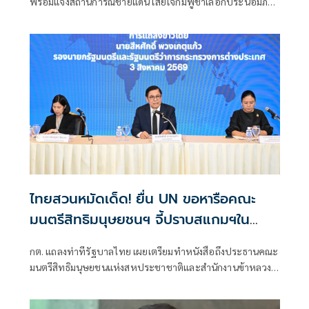
พร้อมแจงสถานการณ์ชายแดน เสียใจกัมพูชาเลือกประนอมภาค
บังคับ
ไทยสวนหมัดเด็ด! ยื่น UN ขอหารือคณะ
มนตรีสิทธิมนุษยชนฯ จี้ปราบสแกมฯใน
กัมพูชา โต้ยิบรายงาน 'ทอม แอนดรูว์ส'
กต. แถลงท่าทีรัฐบาลไทย เผยเตรียมทำหนังสือถึงประธานคณะ
มนตรีสิทธิมนุษยชนแห่งสหประชาชาติและสำนักงานข้าหลวง
ใหญ่สิทธิมนุษยชน ที่นครเจนีวา หลัง “ทอม แอนดรูส์” เสนอ
รายงานพิเศษพาดพิงประเทศไทย มีหลายประเด็นที่ไม่เห็นด้วย