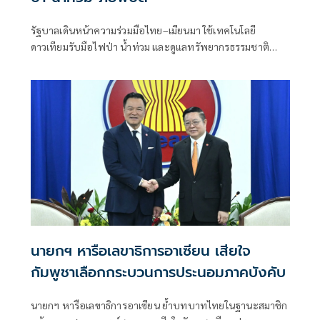
รัฐบาลเดินหน้าความร่วมมือไทย–เมียนมา ใช้เทคโนโลยี
ดาวเทียมรับมือไฟป่า น้ำท่วม และดูแลทรัพยากรธรรมชาติ
ชายแดน ยกระดับการจัดการภัยพิบัติและสิ่งแวดล้อมร่วมกัน
นายกฯ หารือเลขาธิการอาเซียน เสียใจ
กัมพูชาเลือกกระบวนการประนอมภาคบังคับ
นายกฯ หารือเลขาธิการอาเซียน ย้ำบทบาทไทยในฐานะสมาชิก