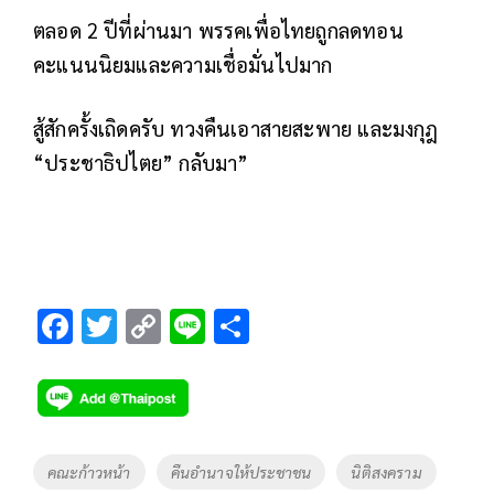
ตลอด 2 ปีที่ผ่านมา พรรคเพื่อไทยถูกลดทอน
คะแนนนิยมและความเชื่อมั่นไปมาก
สู้สักครั้งเถิดครับ ทวงคืนเอาสายสะพาย และมงกุฎ
“ประชาธิปไตย” กลับมา”
F
T
C
Li
S
ac
wi
o
n
h
e
tt
p
e
ar
b
er
y
e
o
Li
Tags
คณะก้าวหน้า
คืนอำนาจให้ประชาชน
นิติสงคราม