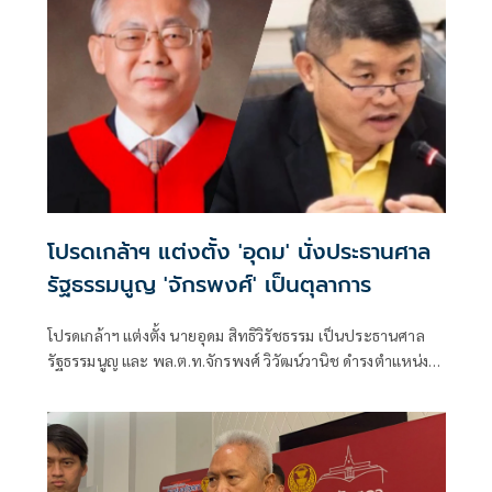
โปรดเกล้าฯ แต่งตั้ง 'อุดม' นั่งประธานศาล
รัฐธรรมนูญ 'จักรพงศ์' เป็นตุลาการ
โปรดเกล้าฯ แต่งตั้ง นายอุดม สิทธิวิรัชธรรม เป็นประธานศาล
รัฐธรรมนูญ และ พล.ต.ท.จักรพงศ์ วิวัฒน์วานิช ดำรงตำแหน่ง
ตุลาการศาลรัฐธรรมนูญ มีผลตั้งแต่วันที่ 24 กรกฎาคม 2569
เป็นต้นไป