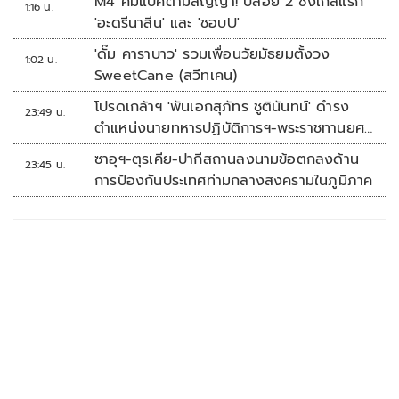
M4 คัมแบคตามสัญญา! ปล่อย 2 ซิงเกิลแรก
1:16 น.
'อะดรีนาลีน' และ 'ชอบU'
'ดั๊ม คาราบาว' รวมเพื่อนวัยมัธยมตั้งวง
1:02 น.
SweetCane (สวีทเคน)
โปรดเกล้าฯ 'พันเอกสุภัทร ชูตินันทน์' ดำรง
23:49 น.
ตำแหน่งนายทหารปฏิบัติการฯ-พระราชทานยศ
'พลตรี'
ซาอุฯ-ตุรเคีย-ปากีสถานลงนามข้อตกลงด้าน
23:45 น.
การป้องกันประเทศท่ามกลางสงครามในภูมิภาค