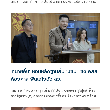
เห็นว่า มีโอกาส มีความเป็นไปได้ที่การเปลี่ยนแปลงจะเกิดขึ้น
และจะเกิดขึ้นในไม่ช้านี้
'ทนายอั๋น' หอบหลักฐานยื่น 'ปชน.' ชง อสส.
ฟ้องศาล ฟันแก๊งฮั้ว สว.
'ทนายอั๋น' หอบหลักฐานยื่น สส.ปชน. ชงอัยการสูงสุดส่งฟ้อง
ศาลรัฐธรรมนูญ ลากคอขบวนการฮั้ว สว. ผิดมาตรา 49 พร้อม
ฟันกกต. ผิด 157 ด้าน 'ภัณฑิล' ย้ำต้องคุ้มครองพยาน ไม่ใช่ข่มขู่