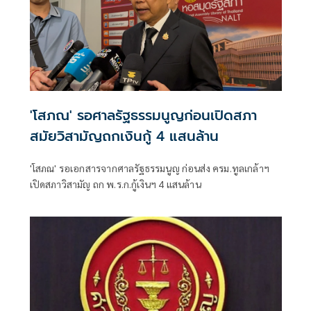
'โสภณ' รอศาลรัฐธรรมนูญก่อนเปิดสภา
สมัยวิสามัญถกเงินกู้ 4 แสนล้าน
'โสภณ' รอเอกสารจากศาลรัฐธรรมนูญ ก่อนส่ง ครม.ทูลเกล้าฯ
เปิดสภาวิสามัญ ถก พ.ร.ก.กู้เงินฯ 4 แสนล้าน