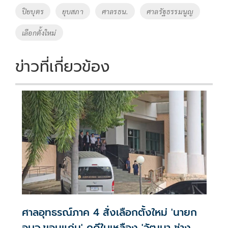
o
n
ปิยบุตร
ยุบสภา
ศาลรธน.
ศาลรัฐธรรมนูญ
k
k
เลือกตั้งใหม่
ข่าวที่เกี่ยวข้อง
ศาลอุทธรณ์ภาค 4 สั่งเลือกตั้งใหม่ 'นายก
อบจ.ขอนแก่น' คดีใบเหลือง 'วัฒนา ช่าง