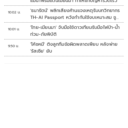
แม่น้ำพรมแดนเมียนมา ทำให้แก้ปัญหารวดเร็ว
'ธนารัตน์' พลิกเสียงค้านแจงเหตุรับบทวิทยากร
10:02 น.
TH-AI Passport หวังกำกับใช้งบเหมาะสม ชู
จุดเด่นคนไทยได้ใช้ AI ระดับโปร ลดเหลื่อมล้ำ
'ไทย-เมียนมา' จับมือใช้ดาวเทียมรับมือไฟป่า-น้ำ
10:01 น.
ทางเทคโนโลยี เซฟงบไปกว่า900ล้าน เชื่อหาก
ท่วม-ภัยพิบัติ
ใช้เต็มที่เอกชนขาดทุนย่อยยับ
'โค้ชหมี' ติงลูกทีมข้อผิดพลาดเพียบ หลังพ่าย
9:50 น.
'รัสเซีย' ยับ