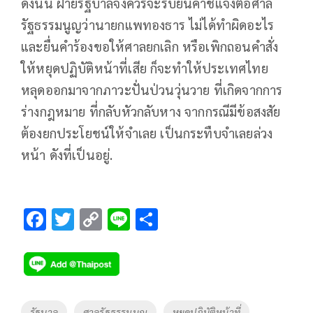
ดังนั้น ฝ่ายรัฐบาลจึงควรจะรีบยื่นคำชี้แจงต่อศาล
รัฐธรรมนูญว่านายกแพทองธาร ไม่ได้ทำผิดอะไร
และยื่นคำร้องขอให้ศาลยกเลิก หรือเพิกถอนคำสั่ง
ให้หยุดปฏิบัติหน้าที่เสีย ก็จะทำให้ประเทศไทย
หลุดออกมาจากภาวะปั่นป่วนวุ่นวาย ที่เกิดจากการ
ร่างกฎหมาย ที่กลับหัวกลับหาง จากกรณีมีข้อสงสัย
ต้องยกประโยชน์ให้จำเลย เป็นกระทืบจำเลยล่วง
หน้า ดังที่เป็นอยู่.
F
T
C
Li
S
ac
wi
o
n
h
e
tt
p
e
ar
b
er
y
e
o
Li
Tags
รัฐบาล
ศาลรัฐธรรมนูญ
หยุดปฏิบัติหน้าที่