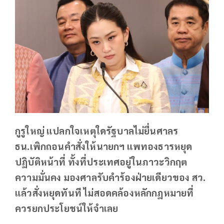
กูรูใหญ่ แปลกใจเหตุใดรัฐบาลไม่ยื่นศาลร
ธน.เพิกถอนคำสั่งให้นายกฯ แพทองธารหยุด
ปฏิบัติหน้าที่ ทั้งที่ประเทศอยู่ในภาวะวิกฤต
ความมั่นคง มองศาลรับคำร้องฝ่ายเดียวของ สว.
แล้วสั่งหยุดทันที ไม่สอดคล้องหลักกฎหมายที่
ควรยกประโยชน์ให้จำเลย