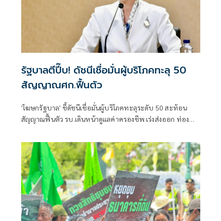
รัฐบาลตีปี๊บ! ดัชนีเชื่อมั่นผู้บริโภคทะลุ 50
สัญญาณศก.ฟื้นตัว
'โฆษกรัฐบาล' ชี้ดัชนีเชื่อมั่นผู้บริโภคทะลุระดับ 50 สะท้อน
สัญญาณฟื้นตัว รบ.เดินหน้าดูแลค่าครองชีพ เร่งส่งออก ท่อง
เที่ยว และการลงทุนต่อเนื่อง