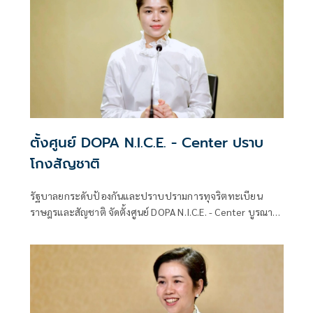
ตั้งศูนย์ DOPA N.I.C.E. - Center ปราบ
โกงสัญชาติ
รัฐบาลยกระดับป้องกันและปราบปรามการทุจริตทะเบียน
ราษฎรและสัญชาติ จัดตั้งศูนย์ DOPA N.I.C.E. - Center บูรณา
การกระบวนการยุติธรรมและภาคีเครือข่าย