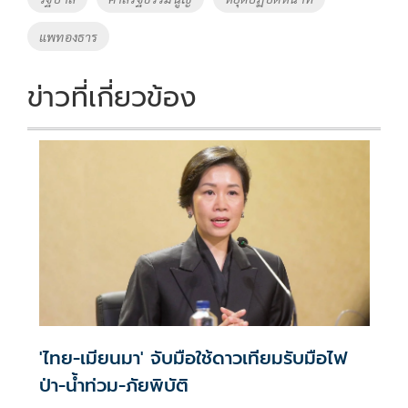
o
n
แพทองธาร
k
k
ข่าวที่เกี่ยวข้อง
'ไทย-เมียนมา' จับมือใช้ดาวเทียมรับมือไฟ
ป่า-น้ำท่วม-ภัยพิบัติ