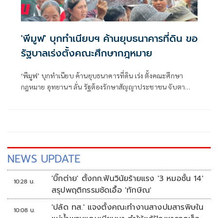
'พีมูฟ' บุกทำเนียบฯ ค้านยุบธนาคารที่ดิน ขอ
รัฐบาลเร่งตั้งคณะศึกษากฎหมาย
‘พีมูฟ’ บุกทำเนียบ ค้านยุบธนาคารที่ดิน เร่ง ตั้งคณะศึกษา
กฎหมาย อุทยานฯ ลั่น รัฐต้องรักษาสัญญาประชาชน จับตา
‘ทรงศักดิ์’ เตรียมคุยบ่ายนี้
NEWS UPDATE
'บิ๊กต่าย' ตั้งกก.ฟันวินัยร้ายแรง '3 หมอชั้น 14'
10:28 น.
สรุปพฤติกรรมชัดเอื้อ 'ทักษิณ'
'ปลัด ทส.' แจงตั้งคณะทำงานสางปมสารพิษใน
10:08 น.