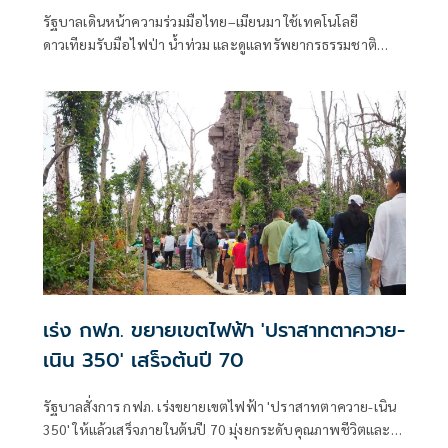
รัฐบาลเดินหน้าความร่วมมือไทย–เมียนมา ใช้เทคโนโลยี
ดาวเทียมรับมือไฟป่า น้ำท่วม และดูแลทรัพยากรธรรมชาติ
ชายแดน ยกระดับการจัดการภัยพิบัติและสิ่งแวดล้อมร่วมกัน
เร่ง กฟภ. ขยายเขตไฟฟ้า 'ปราสาทตาควาย-
เนิน 350' เสร็จต้นปี 70
รัฐบาลสั่งการ กฟภ. เร่งขยายเขตไฟฟ้า 'ปราสาทตาควาย-เนิน
350' ให้แล้วเสร็จภายในต้นปี 70 มุ่งยกระดับคุณภาพชีวิตและ