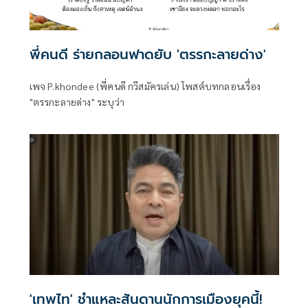
พี่คนดี ร่ายกลอนฟาดยับ 'ตรรกะลายด่าง'
เพจ P.khondee (พี่คนดี กวีสมัครเล่น) โพสต์บทกลอนเรื่อง
"ตรรกะลายด่าง" ระบุว่า
'เทพไท' ชำแหละสันดานนักการเมืองยุคนี้!