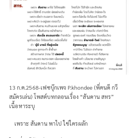
13 ก.ค.2568-เฟซบุ๊กเพจ P.khondee (พี่คนดี กวี
สมัครเล่น) โพสต์บทกลอนเรื่อง “สันดาน สทร”
เนื้อหาระบุ
เพราะ สันดาน พาไป ใช่ใครผลัก