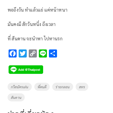
พอถึงวัน ทำแล้วแย่ แค่หน้าหนา
มันคงมี สักวันหนึ่ง ถึงเวลา
ที่ สันดาน จะนำพา ไปหานรก
F
T
C
Li
S
ac
wi
o
n
h
e
tt
p
e
ar
b
er
y
e
o
Li
Tags
กวีสมัครเล่น
พี่คนดี
ร่ายกลอน
สทร
o
n
สันดาน
k
k