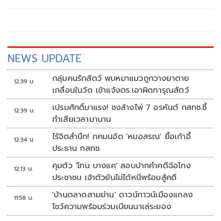
NEWS UPDATE
กลุ่มคนรักสัตว์ พบหมาแมวถูกวางยาตาย
12:39 น.
เกลื่อนในวัด เข้าแจ้งตร.เอาผิดทารุณสัตว์
เปรมศักดิ์มาแรง! ชงล้างไพ่ 7 อรหันต์ กสทช.ชี้
12:39 น.
ทำเสียเวลามานาน
ไร้จิตสำนึก! ภคมนอัด 'หมอสรณ' ยื้อเก้าอี้
12:34 น.
ประธาน กสทช.
คุมตัว 'โทน บางแค' สอบปากคำคดีฉ้อโกง
12:13 น.
ประชาชน เจ้าตัวยันไม่ได้หนีพร้อมสู้คดี
'บ้านตลาดสามย่าน' ดาวน์ทาวน์เมืองแกลง
11:58 น.
โชว์ความพร้อมร่วมเบียนนาเล่ระยอง