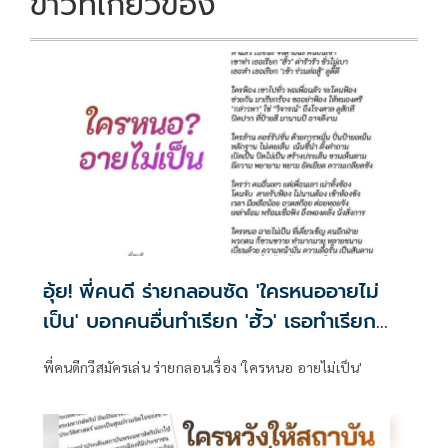
ข่าวที่เกี่ยวข้อง
อุ้ย! พี่คนดี ร่ายกลอนซัด 'ใครหนออายไม่
เป็น' บอกคนอื่นทำเรียก 'ฮั้ว' เธอทำเรียก
'เข้าร่วมต่อสู้'
พี่คนดีกวีสมัครเล่น ร่ายกลอนเรื่อง 'ใครหนอ อายไม่เป็น'