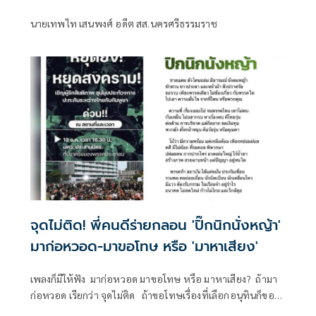
นายเทพไท เสนพงศ์ อดีต สส.นครศรีธรรมราช
จุดไม่ติด! พี่คนดีร่ายกลอน 'ปิ๊กนิกนั่งหญ้า'
มาก่อหวอด-มาขอโทษ หรือ 'มาหาเสียง'
เพลงก็มีให้ฟัง มาก่อหวอด มาขอโทษ หรือ มาหาเสียง? ถ้ามา
ก่อหวอด เรียกว่า จุดไม่ติด ถ้าขอโทษเรื่องที่เลือกอนุทินก็ขอบ
อกว่า ไม่ต้อง