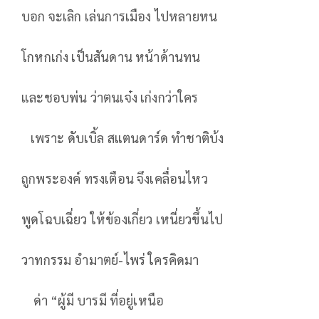
บอก จะเลิก เล่นการเมือง ไปหลายหน
โกหกเก่ง เป็นสันดาน หน้าด้านทน
และชอบพ่น ว่าตนเจ๋ง เก่งกว่าใคร
เพราะ ดับเบิ้ล สแตนดาร์ด ทำชาติบ้ง
ถูกพระองค์ ทรงเตือน จึงเคลื่อนไหว
พูดโฉบเฉี่ยว ให้ข้องเกี่ยว เหนี่ยวขึ้นไป
วาทกรรม อำมาตย์-ไพร่ ใครคิดมา
ด่า “ผู้มี บารมี ที่อยู่เหนือ