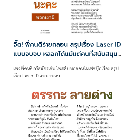
จี๊ด! พี่คนดีร่ายกลอน สรุปเรื่อง Laser ID
แบบจบจบ หลอกได้แม้แต่คนที่สนับสนุน
ตนเอง
เพจพี่คนดี กวีสมัครเล่น โพสต์บทกลอนในเฟซบุ๊กเรื่อง สรุป
เรื่อง Laser ID แบบจบจบ