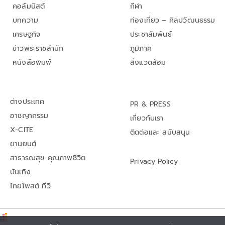
คอลัมนิสต์
กีฬา
บทความ
ท่องเที่ยว – ศิลปวัฒนธรรม
เศรษฐกิจ
ประชาสัมพันธ์
ข่าวพระราชสำนัก
ภูมิภาค
หนังสือพิมพ์
สิ่งแวดล้อม
ต่างประเทศ
PR & PRESS
อาชญากรรม
เกี่ยวกับเรา
X-CITE
ติดต่อและ สนับสนุน
ยานยนต์
สาธารณสุข-คุณภาพชีวิต
Privacy Policy
บันเทิง
ไทยโพสต์ ทีวี