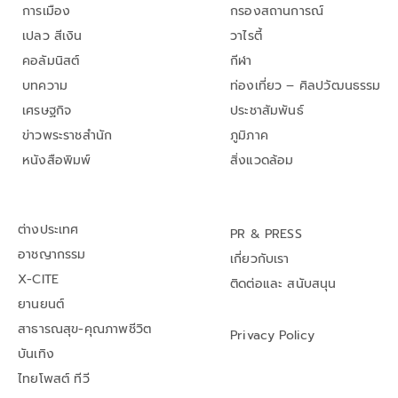
การเมือง
กรองสถานการณ์
เปลว สีเงิน
วาไรตี้
คอลัมนิสต์
กีฬา
บทความ
ท่องเที่ยว – ศิลปวัฒนธรรม
เศรษฐกิจ
ประชาสัมพันธ์
ข่าวพระราชสำนัก
ภูมิภาค
หนังสือพิมพ์
สิ่งแวดล้อม
ต่างประเทศ
PR & PRESS
อาชญากรรม
เกี่ยวกับเรา
X-CITE
ติดต่อและ สนับสนุน
ยานยนต์
สาธารณสุข-คุณภาพชีวิต
Privacy Policy
บันเทิง
ไทยโพสต์ ทีวี