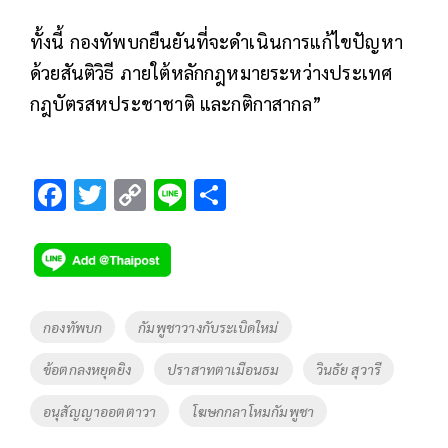
ทั้งนี้ กองทัพบกยืนยันที่จะดำเนินการแก้ไขปัญหา
ด้วยสันติวิธี ภายใต้หลักกฎหมายระหว่างประเทศ
กฎบัตรสหประชาชาติ และกติกาสากล”
F
T
C
Li
S
ac
wi
o
n
h
e
tt
p
e
ar
b
er
y
e
o
Li
Tags
กองทัพบก
กัมพูชาวางกับระเบิดใหม่
o
n
ข้อตกลงหยุดยิง
ปราสาทตาเมือนธม
วินธัย สุวารี
k
k
อนุสัญญาออตตาวา
โฆษกกลาโหมกัมพูชา