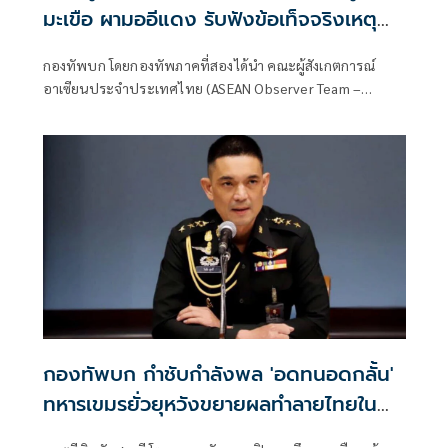
มะเขือ ผามออีแดง รับฟังข้อเท็จจริงเหตุ
ปะทะชายแดนไทยกัมพูชา
กองทัพบก โดยกองทัพภาคที่สองได้นำ คณะผู้สังเกตการณ์
อาเซียนประจำประเทศไทย (ASEAN Observer Team –
Thailand: AOT-TH) ลงพื้นที่ติดตามสถานการณ์บริเวณชายแดน
ไทย–กัมพูชา เพื่อรับทราบข้อเท็จจริงและสังเกตการณ์ผลกระ
ทบที่เกิดขึ้นในพื้นที่ โดยคณะประกอบด้วยผู้แทนฝ่ายไทยและผู้
แทนจากประเทศสมาชิกอาเซียน รวม 13 นาย ประกอบด้วยผู้
แทนจากสาธารณรัฐฟิลิปปินส์ สาธารณรัฐอินโดนีเซีย และ
มาเลเซีย
กองทัพบก กำชับกำลังพล 'อดทนอดกลั้น'
ทหารเขมรยั่วยุหวังขยายผลทำลายไทยใน
เวทีสากล