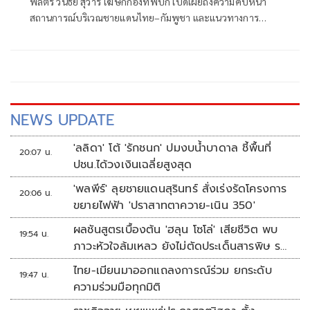
พลตรี วินธัย สุวารี โฆษกกองทัพบก เปิดเผยถึงความคืบหน้า
สถานการณ์บริเวณชายแดนไทย–กัมพูชา และแนวทางการ
ดำเนินงานของกองทัพบก เพื่อสร้างความมั่นใจให้แก่ประชาชน
ต่อจุดยืนอันมั่นคงของฝ่ายไทย โดยกองทัพบกขอยืนยัน
เจตนารมณ์อันแน่วแน่ในการยึดถือข้อตกลงตามถ้อยแถลงร่วม
จากการ
NEWS UPDATE
'ลลิดา' โต้ 'รักชนก' ปมงบน้ำบาดาล ชี้พื้นที่
20:07 น.
ปชน.ได้วงเงินเฉลี่ยสูงสุด
'พลพีร์' ลุยชายแดนสุรินทร์ สั่งเร่งรัดโครงการ
20:06 น.
ขยายไฟฟ้า 'ปราสาทตาควาย-เนิน 350'
ผลชันสูตรเบื้องต้น 'ฮลุน โซโล่' เสียชีวิต พบ
19:54 น.
ภาวะหัวใจล้มเหลว ยังไม่ตัดประเด็นสารพิษ รอ
จอร์เจียส่งผลตรวจครั้งแรก
ไทย-เมียนมาออกแถลงการณ์ร่วม ยกระดับ
19:47 น.
ความร่วมมือทุกมิติ