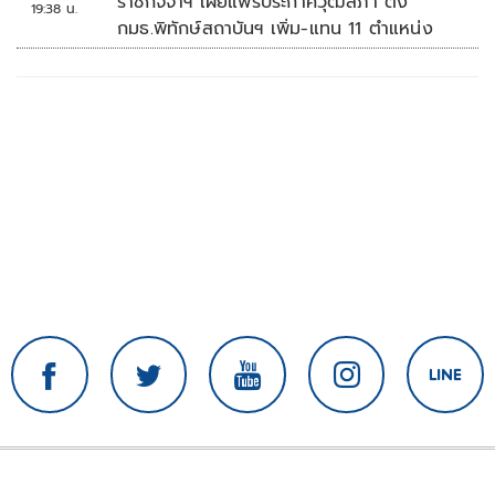
ราชกิจจาฯ เผยแพร่ประกาศวุฒิสภา ตั้ง
19:38 น.
กมธ.พิทักษ์สถาบันฯ เพิ่ม-แทน 11 ตำแหน่ง