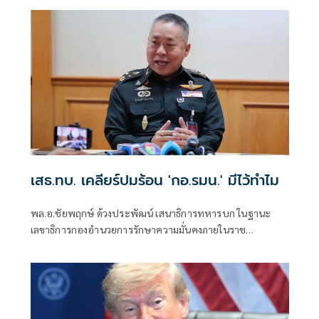
เกณฑ์ทหาร แต่ไม่เคยต้องโทษมาก่อนให้รอการลงโทษ 1 ปี
เสธ.ทบ. เคลียร์ปมร้อน 'กอ.รมน.' มีไว้ทำไม
พล.อ.ชัยพฤกษ์ ด้วงประพัฒน์ เสนาธิการทหารบก ในฐานะ
เลขาธิการกองอำนวยการรักษาความมั่นคงภายในราช
อาณาจักร( กอ.รมน.) แถลงยืนยันว่า ยังมีความจำเป็นในการมี
กอ.รมน.อยู่เพราะมีบทบาทหน้าที่เป็นแกนกลางในการบูรณา
การหน่วยงานโดยนำผู้เชี่ยวชาญจากหน่วยต่างๆ เข้ามาช่วย
แก้ไขปัญหารวมกัน่