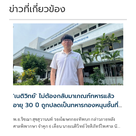
ข่าวที่เกี่ยวข้อง
'เนติวิทย์' ไม่ต้องกลับมาเกณฑ์ทหาร​แล้ว
อายุ 30 ปี ถูกปลดเป็นทหารกองหนุนชั้นที่
2
พ.อ.ริชฌา สุขสุวานนท์ รองโฆษกกองทัพบก กล่าวภายหลัง
ศาลพิพากษา จำคุก 6 เดือน นายเนติวิทย์ โชติภัทร์ไพศาล นัก
กิจกรรมการเมือง แสดงอารยะขัดขืนไม่เข้าร่วมกับการบังคับ