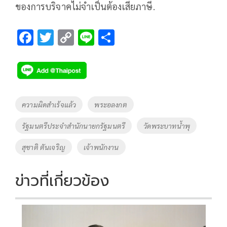
ของการบริจาคไม่จำเป็นต้องเสียภาษี.
F
T
C
Li
S
ac
wi
o
n
h
e
tt
p
e
ar
b
er
y
e
o
Li
Tags
ความผิดสำเร้จแล้ว
พระอลงกต
o
n
รัฐมนตรีประจำสำนักนายกรัฐมนตรี
วัดพระบาทน้ำพุ
k
k
สุชาติ ตันเจริญ
เจ้าพนักงาน
ข่าวที่เกี่ยวข้อง