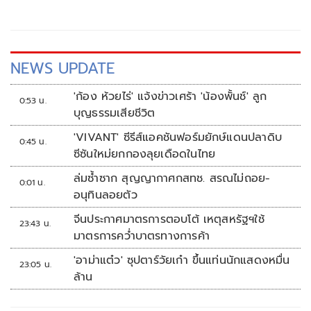
NEWS UPDATE
'ก้อง ห้วยไร่' แจ้งข่าวเศร้า 'น้องพั้นช์' ลูก
0:53 น.
บุญธรรมเสียชีวิต
'VIVANT' ซีรีส์แอคชันฟอร์มยักษ์แดนปลาดิบ
0:45 น.
ซีซันใหม่ยกกองลุยเดือดในไทย
ล่มซ้ำซาก สุญญากาศกสทช. สรณไม่ถอย-
0:01 น.
อนุทินลอยตัว
จีนประกาศมาตรการตอบโต้ เหตุสหรัฐฯใช้
23:43 น.
มาตรการคว่ำบาตรทางการค้า
'อาม่าแต๋ว' ซุปตาร์วัยเก๋า ขึ้นแท่นนักแสดงหมื่น
23:05 น.
ล้าน