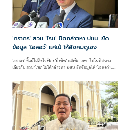
'ภราดร' สวน 'โรม' ปัดกล่าวหา ปชน. ยัด
ข้อมูล 'ไอลอว์' แค่เป๋ ให้สังคมดูเอง
'ภราดร' ชี้แม้ไม่ติดใจฟ้อง 'ยิ่งชีพ' แต่เชื่อ 'ภท.' ไปในทิศทาง
เดียวกัน สวน 'โรม' ไม่ได้กล่าวหา ปชน. ยัดข้อมูลให้ 'ไอลอว์' แค่
พักหลังเป๋ ภาคประชาชนไม่ควรเป็นเครื่องมือฝ่ายการเมือง โยน
สังคมดูเอง