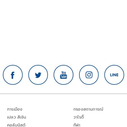
การเมือง
กรองสถานการณ์
เปลว สีเงิน
วาไรตี้
คอลัมนิสต์
กีฬา