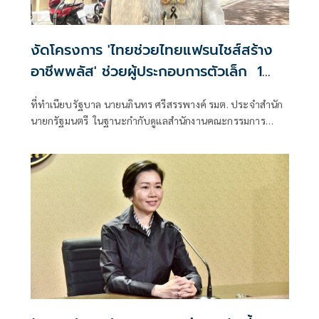
งัดโครงการ 'ไทยช่วยไทยแฟรนไชส์สร้าง
อาชีพพลัส' ช่วยผู้ประกอบการตัวเล็ก 1
หมื่นราย
ที่ทำเนียบรัฐบาล นายนภินทร ศรีสรรพางค์ รมต. ประจำสำนัก
นายกรัฐมนตรี ในฐานะกำกับดูแลสำนักงานคณะกรรมการ
วิสาหกิจขน