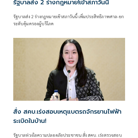
รัฐบาลส่ง 2 ร่างกฎหมาย!เข้าสภาวันนี้
รัฐบาลส่ง 2 ร่างกฎหมายเข้าสภาวันนี้ เพิ่มประสิทธิภาพศาล-ยก
ระดับคุ้มครองผู้บริโภค
สั่ง สคบ.เร่งสอบเหตุแบตรถจักรยานไฟฟ้า
ระเบิดในบ้าน!
รัฐบาลห่วงใยความปลอดภัยประชาชน สั่ง สคบ. เร่งตรวจสอบ