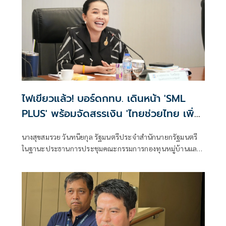
ไฟเขียวแล้ว! บอร์ดกทบ. เดินหน้า 'SML
PLUS' พร้อมจัดสรรเงิน 'ไทยช่วยไทย เพิ่ม
ทุน ดอกเบี้ยคนละครึ่ง'
นางสุขสมรวย วันทนียกุล รัฐมนตรีประจำสำนักนายกรัฐมนตรี
ในฐานะประธานการประชุมคณะกรรมการกองทุนหมู่บ้านและ
ชุมชนเมืองแห่