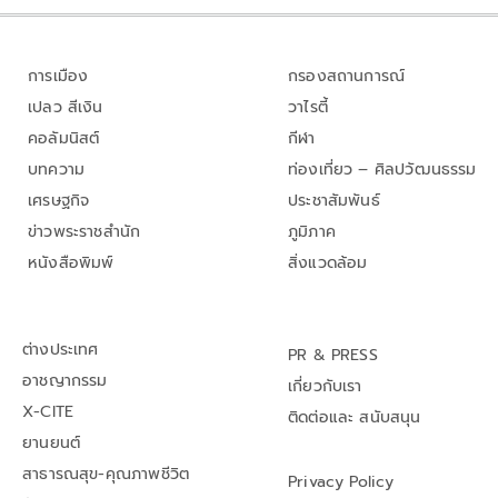
การเมือง
กรองสถานการณ์
เปลว สีเงิน
วาไรตี้
คอลัมนิสต์
กีฬา
บทความ
ท่องเที่ยว – ศิลปวัฒนธรรม
เศรษฐกิจ
ประชาสัมพันธ์
ข่าวพระราชสำนัก
ภูมิภาค
หนังสือพิมพ์
สิ่งแวดล้อม
ต่างประเทศ
PR & PRESS
อาชญากรรม
เกี่ยวกับเรา
X-CITE
ติดต่อและ สนับสนุน
ยานยนต์
สาธารณสุข-คุณภาพชีวิต
Privacy Policy