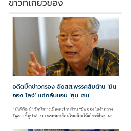
ข่าวที่เกี่ยวข้อง
อดีตบิ๊กข่าวกรอง อัดสส.พรรคส้มต้าน 'มิน
ออง ไลง์' แต่กลับชอบ 'ฮุน เซน'
“นันทิวัฒน์” ซัดนักการเมืองตะโกนต้าน “มิน ออง ไลง์” กลาง
รัฐสภา ชี้ผู้นำต่างประเทศมาเยือนไทยต้องให้เกียรติในฐานะ
แขก เหน็บนักสิทธิ-สส. “คลั่งประชาธิปไตย” จงเกลียดจงชังผู้นำ
เมียนมาตามตะวันตก แต่กลับเสนอเปิดด่านเป็นเพื่อนบ้านที่ดี