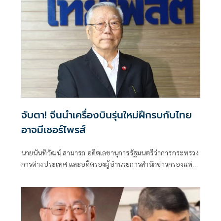
กับ “ฮุน เซน”
จับตา! จีนนำเครื่องบินรุ่นใหม่ฝึกรบกับไทย
อาจมีเซอร์ไพรส์
นายนันทิวัฒน์ สามารถ อดีตเลขานุการรัฐมนตรีว่าการกระทรวง
การต่างประเทศ และอดีตรองผู้อำนวยการสำนักข่าวกรองแห่ง
ชาติ โพสต์ข้อความผ่านเฟซบุ๊กในหัวข้อ "สัมพันธ์แนบแน่น"