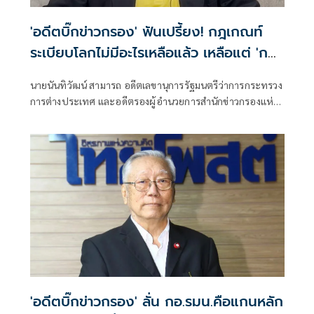
'อดีตบิ๊กข่าวกรอง' ฟันเปรี้ยง! กฎเกณท์
ระเบียบโลกไม่มีอะไรเหลือแล้ว เหลือแต่ 'กฎ
แห่งป่า'
นายนันทิวัฒน์ สามารถ อดีตเลขานุการรัฐมนตรีว่าการกระทรวง
การต่างประเทศ และอดีตรองผู้อำนวยการสำนักข่าวกรองแห่ง
ชาติ โพสต์ข้อความผ่านเฟซบุ๊กว่า
'อดีตบิ๊กข่าวกรอง' ลั่น กอ.รมน.คือแกนหลัก