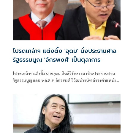
โปรดเกล้าฯ แต่งตั้ง 'อุดม' นั่งประธานศาล
รัฐธรรมนูญ 'จักรพงศ์' เป็นตุลาการ
โปรดเกล้าฯ แต่งตั้ง นายอุดม สิทธิวิรัชธรรม เป็นประธานศาล
รัฐธรรมนูญ และ พล.ต.ท.จักรพงศ์ วิวัฒน์วานิช ดำรงตำแหน่ง
ตุลาการศาลรัฐธรรมนูญ มีผลตั้งแต่วันที่ 24 กรกฎาคม 2569
เป็นต้นไป