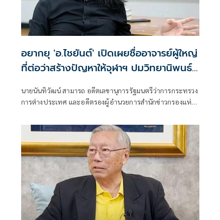
อยากยุ 'อ.ไชยันต์' ​เปิดเผยชื่ออาจารย์ผู้ใหญ่​
ที่ต่อว่าสร้างปัญหาให้จุฬาฯ ปมวิทยานิพนธ์
ฉาวโฉ่
นายนันทิวัฒน์ สามารถ อดีตเลขานุการรัฐมนตรีว่าการกระทรวง
การต่างประเทศ และอดีตรองผู้อำนวยการสำนักข่าวกรองแห่ง
ชาติ นิสิตเก่าคณะรัฐศาสตร์ จุฬาลงกรณ์มหาวิทยาลัย สิงห์ดำ
รุ่น 22 โพสต์เฟซบุ๊ก ระบุว่า