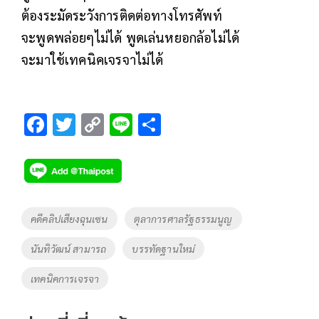
ต้องระมัดระวังการติดต่อทางโทรศัพท์
จะพูดพล่อยๆไม่ได้​ พูดเล่นหยอกล้อไม่ได้
จะมาใช้เทคนิคเจรจาไม่ได้
F
T
C
Li
S
ac
wi
o
n
h
e
tt
p
e
ar
b
er
y
e
o
Li
Tags
คดีคลิปเสียงฉุนเซน
ตุลาการศาลรัฐธรรมนูญ
o
n
นันทิวัฒน์ สามารถ
บรรทัดฐานใหม่
k
k
เทคนิคการเจรจา