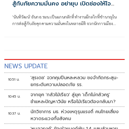
สู้กับภัยความมั่นคง อย่ายุบ เปิดช่องให้โจร
ใต้ได้เปรียบ
'นันทิวัฒน์' ยันกอ.​รมน.เป็นแกนกลักที่ทำงานมีกลไกที่ชำนาญใน
การต่อสู้กับภัยคุกคามความมั่นคงในหลายมิติ จวกนักการเมือง
พยายามตัดมือตัดตีนกลไกรัฐที่คอยขัดผลประโยชน์ตนเอง​ ลั่น
อย่ายุบ​กอ.รมน.เด็ดขาด​ จะเปิดช่องให้โจรแบ่งแยกดิน
แดน3จว.ภาคใต้ได้เปรียบ
NEWS UPDATE
'สุรเดช' จวกคุมปืนหละหลวม ชงจำกัดกระสุน-
10:51 น.
ยกระดับความปลอดภัย รร.
จากยุค 'กลัวไม้เรียว' สู่ยุค 'เด็กไม่กลัวครู'
10:45 น.
ชำแหละปัญหาวินัย หรือไม้เรียวต้องกลับมา?
นักวิชาการ มธ. ห่วงเหตุรุนแรงถี่ คนไทยเสี่ยง
10:37 น.
หวาดระแวงทั้งสังคม
'หมอวรงค์' ข้องใจแบงก์พัน 1.4 แสนล้านหาย