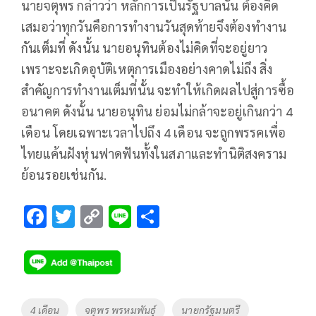
นายจตุพร กล่าวว่า หลักการเป็นรัฐบาลนั้น ต้องคิด
เสมอว่าทุกวันคือการทำงานวันสุดท้ายจึงต้องทำงาน
กันเต็มที่ ดังนั้น นายอนุทินต้องไม่คิดที่จะอยู่ยาว
เพราะจะเกิดอุบัติเหตุการเมืองอย่างคาดไม่ถึง สิ่ง
สำคัญการทำงานเต็มที่นั้น จะทำให้เกิดผลไปสู่การซื้อ
อนาคต ดังนั้น นายอนุทิน ย่อมไม่กล้าจะอยู่เกินกว่า 4
เดือน โดยเฉพาะเวลาไปถึง 4 เดือน จะถูกพรรคเพื่อ
ไทยแค้นฝังหุ่นฟาดฟันทั้งในสภาและทำนิติสงคราม
ย้อนรอยเช่นกัน.
F
T
C
Li
S
ac
wi
o
n
h
e
tt
p
e
ar
b
er
y
e
o
Li
Tags
4 เดือน
จตุพร พรหมพันธุ์
นายกรัฐมนตรี