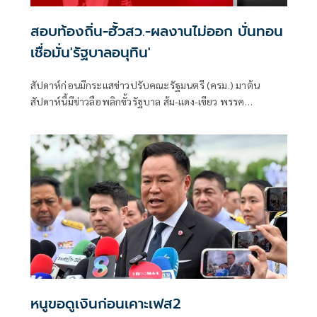
สอบท้องถิ่น-ฮั้วสว.-ผลงานไม่ออก บั่นทอน
เชื่อมั่น'รัฐบาลอนุทิน'
สัปดาห์ก่อนมีกระแสข่าวปรับคณะรัฐมนตรี (ครม.) มาต้น
สัปดาห์นี้มีข่าวลือพลิกขั้วรัฐบาล ส้ม-แดง-เขียว พรรค
ประชาชน พรรคเพื่อไทย และพรรคกล้าธรรม จับมือกัน
หนูขอดูเงินก่อนเคาะเฟส2