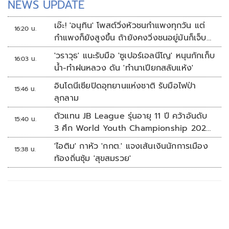
NEWS UPDATE
เอ๊ะ! 'อนุทิน' โพสต์วิ่งหัวชนกำแพงทุกวัน แต่
16:20 น.
กำแพงก็ยังสูงขึ้น ถ้ายังคงวิ่งชนอยู่มันก็เจ็บ
หัวอีก
'วราวุธ' แนะรับมือ 'ซูเปอร์เอลนีโญ' หนุนกักเก็บ
16:03 น.
น้ำ-ทำฝนหลวง ดัน 'ทำนาเปียกสลับแห้ง'
อินโดนีเซียปิดอุทยานแห่งชาติ รับมือไฟป่า
15:46 น.
ลุกลาม
ตัวแทน JB League รุ่นอายุ 11 ปี คว้าอันดับ
15:40 น.
3 ศึก World Youth Championship 2026
ที่สิงคโปร์
'ไอติม' กาหัว 'กกต.' แจงเส้นเงินนักการเมือง
15:38 น.
ท้องถิ่นซุ้ม 'สุขสมรวย'