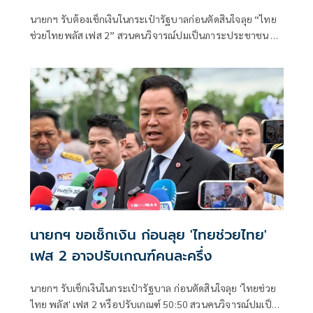
นายกฯ รับต้องเช็กเงินในกระเป๋ารัฐบาลก่อนตัดสินใจลุย “ไทย
ช่วยไทยพลัส เฟส 2” สวนคนวิจารณ์ปมเป็นภาระประชาชน ชี้
การค้า-จีดีพีพุ่งไม่พูดถึง “ศุภจี” รอถก “เอกนิติ” ดันไทยเที่ยว
ไทยพลัสหรือไม่
นายกฯ ขอเช็กเงิน ก่อนลุย 'ไทยช่วยไทย'
เฟส 2 อาจปรับเกณฑ์คนละครึ่ง
นายกฯ รับเช็กเงินในกระเป๋ารัฐบาล ก่อนตัดสินใจลุย 'ไทยช่วย
ไทย พลัส' เฟส 2 หรือปรับเกณฑ์ 50:50 สวนคนวิจารณ์ปมเป็น