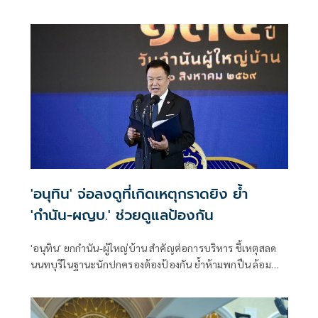
ภาระประชาชน ชี้การค้า-จีดีพี พุ่งไม่พูดถึง ยันสถานะคลังยัง
แข็งแรง
'อนุทิน' จ่อลงดูที่เกิดเหตุกราดยิง ย้ำ
'กำนัน-ผญบ.' ช่วยดูแลป้องกัน
'อนุทิน' ยกกำนัน-ผู้ใหญ่บ้าน สำคัญต่อการบริหาร ชี้เหตุสลด
นนทบุรีในฐานะนักปกครองต้องป้องกัน ย้ำห้ามพกปืน ล้อม
คอกแล้วแต่ยังเล็ดลอดได้ ขอร่วมมือดูแลพื้นที่เข้ม เตรียมรุดลงดู
ที่เกิดเหตุ