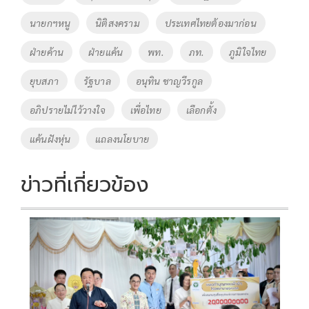
o
n
นายกฯหนู
นิติสงคราม
ประเทศไทยต้องมาก่อน
k
k
ฝ่ายค้าน
ฝ่ายแค้น
พท.
ภท.
ภูมิใจไทย
ยุบสภา
รัฐบาล
อนุทิน ชาญวีรกูล
อภิปรายไม่ไว้วางใจ
เพื่อไทย
เลือกตั้ง
แค้นฝังหุ่น
แถลงนโยบาย
ข่าวที่เกี่ยวข้อง