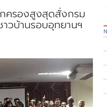
กครองสูงสุดสั่งกรม
ินชาวบ้านรอบอุทยานฯ
N