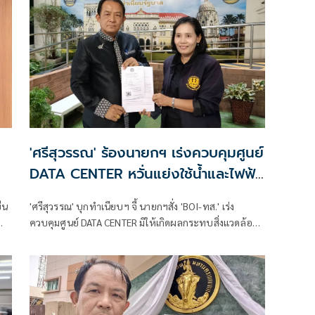
'ศรีสุวรรณ' ร้องนายกฯ เร่งควบคุมศูนย์
DATA CENTER หวั่นแย่งใช้น้ำและไฟฟ้า
จากประชาชน
่น
'ศรีสุวรรณ' บุกทำเนียบฯ จี้ นายกฯสั่ง 'BOI-ทส.' เร่ง
ควบคุมศูนย์ DATA CENTER มิให้เกิดผลกระทบสิ่งแวดล้อม
ว
ป้องกันการแย่งใช้น้ำและไฟฟ้าจากประชาชน ขู่หากยัง
รี-
เพิกเฉยร้องศาลปกครอง