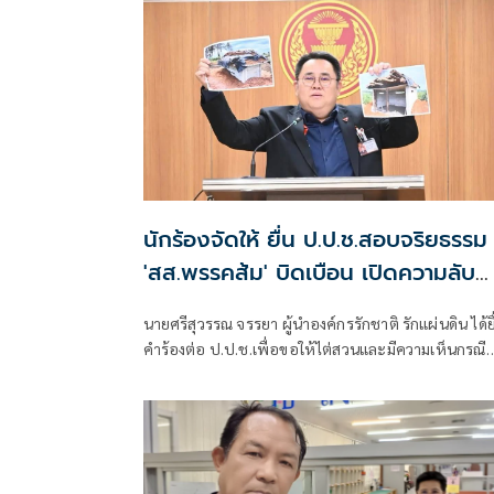
นักร้องจัดให้ ยื่น ป.ป.ช.สอบจริยธรรม
'สส.พรรคส้ม' บิดเบือน เปิดความลับ
'บังเกอร์ทหาร'
นายศรีสุวรรณ จรรยา ผู้นำองค์กรรักชาติ รักแผ่นดิน ได้ยื
คำร้องต่อ ป.ป.ช.เพื่อขอให้ไต่สวนและมีความเห็นกรณี
สส.พรรคส้ม รองคณะกรรมาธิการทหาร ออกมาแถลงข่า
บิดเบือนข้อเท็จจริงเกี่ยวกับบังเกอร์ทหารในพื้นที่จันทบุ
ตราดราคา 50,000 บาทต่อหน่วย