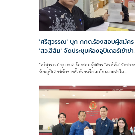
'ศรีสุวรรณ' บุก กกต.ร้องสอบผู้สมัคร
'สว.สีส้ม' จัดประชุมห้องจูปิเตอร์เข้าข่า
'ฮั้ว' ด้วยหรือไม่
"ศรีสุวรรณ" บุก กกต.ร้องสอบผู้สมัคร "สว.สีส้ม" จัดประ
ห้องจูปิเตอร์เข้าข่ายฮั้วด้วยหรือไม่ ย้อนถามทำไม
พฤติกรรมที่ดูคล้ายกัน พอเป็นคนที่ตัวเองเชียร์ถึงเรียกว
"ทำงานร่วมกัน" หรือ "จัดตั้ง" แต่พอเป็นฝ่ายตรงข้ามกล
รีบใช้คำว่า "ฮั้ว" ยันต้องใช้มาตรฐานเดียวกันกับทุกฝ่าย