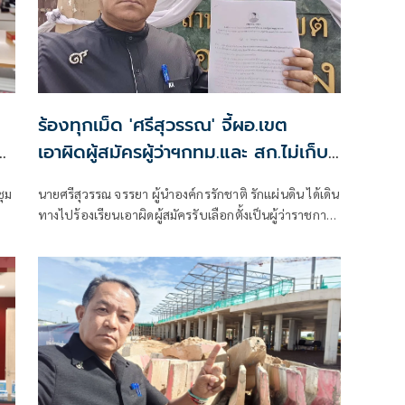
ร้องทุกเม็ด 'ศรีสุวรรณ' จี้ผอ.เขต
ย
เอาผิดผู้สมัครผู้ว่าฯกทม.และ สก.ไม่เก็บ
ป้ายหาเสียง
ชุม
นายศรีสุวรรณ จรรยา ผู้นำองค์กรรักชาติ รักแผ่นดิน ได้เดิน
ทางไปร้องเรียนเอาผิดผู้สมัครรับเลือกตั้งเป็นผู้ว่าราชการ
่า
กรุงเทพมหานคร และผู้สมัครรับเลือกตั้งเป็นสมาชิกสภา
ับ
กรุงเทพมหานครร (สก.) ที่ไม่ยอมเก็บป้ายหาเสียงของตน