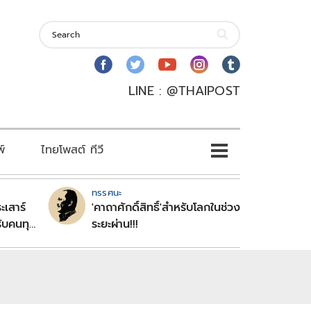
LINE : @THAIPOST
พ์
ไทยโพสต์ ทีวี
ทรรศนะ
ะเสาร์
'คาถาศักดิ์สิทธิ์'สำหรับโลกในช่วง
ับคนทุก
ระยะผ่าน!!!