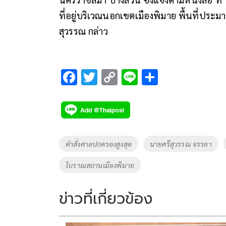
ที่อยู่บริเวณนอกเขตเมืองพิมาย พื้นที่ประม
สุวรรณ กล่าว
F
T
C
Li
S
ac
wi
o
n
h
e
tt
p
e
ar
b
er
y
e
o
Li
Tags
คำสั่งศาลปกครองสูงสุด
นายศรีสุวรรณ จรรยา
o
n
โบราณสถานเมืองพิมาย
k
k
ข่าวที่เกี่ยวข้อง