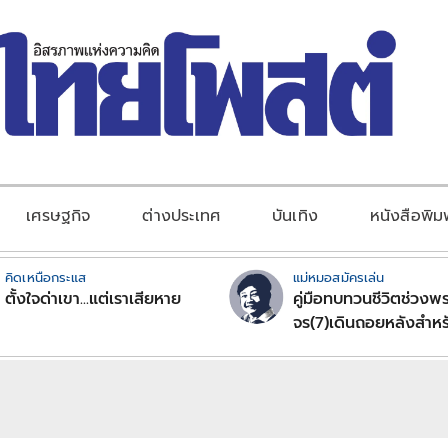
เศรษฐกิจ
ต่างประเทศ
บันเทิง
หนังสือพิม
คิดเหนือกระแส
แม่หมอสมัครเล่น
ตั้งใจด่าเขา...แต่เราเสียหาย
คู่มือทบทวนชีวิตช่วงพร
จร(7)เดินถอยหลังสำหร
ลัคนาราศีตอนที่2