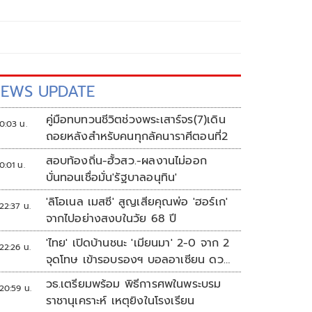
EWS UPDATE
คู่มือทบทวนชีวิตช่วงพระเสาร์จร(7)เดิน
0:03 น.
ถอยหลังสำหรับคนทุกลัคนาราศีตอนที่2
สอบท้องถิ่น-ฮั้วสว.-ผลงานไม่ออก
0:01 น.
บั่นทอนเชื่อมั่น'รัฐบาลอนุทิน'
'ลิโอเนล เมสซี' สูญเสียคุณพ่อ 'ฮอร์เก'
22:37 น.
จากไปอย่างสงบในวัย 68 ปี
'ไทย' เปิดบ้านชนะ 'เมียนมา' 2-0 จาก 2
22:26 น.
จุดโทษ เข้ารอบรองฯ บอลอาเซียน ดวล
'สิงคโปร์'
วธ.เตรียมพร้อม พิธีการศพในพระบรม
20:59 น.
ราชานุเคราะห์ เหตุยิงในโรงเรียน