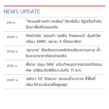
NEWS UPDATE
“โครงสร้างเก่า-คนใหม่”บีอาร์เอ็น รัฐตรึงกำลัง
0:01 น.
รักษาพื้นที่ปลอดภัย
ทัพนักบิด 'ฮอนด้า เรซซิ่ง ไทยแลนด์' ลุ้นล่าโพ
20:43 น.
เดียม ARRC สนาม 4 ที่มัลดาลิกา
‘ศุภมาส’ สั่งเข้มตรวจคลินิกเสริมความงาม ย้ำ
20:32 น.
โฆษณาราคาต้องจ่ายจริง
พี่ชาย 'ฮลุน โซโล่' แจ้งกำหนดการสวดอภิธรรม
20:12 น.
ศพ เตรียมจัดพิธีฌาปนกิจ 11 ส.ค.
'ลลิดา' โต้ 'รักชนก' ปมงบน้ำบาดาล ชี้พื้นที่
20:07 น.
ปชน.ได้วงเงินเฉลี่ยสูงสุด