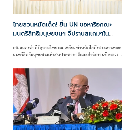
ไทยสวนหมัดเด็ด! ยื่น UN ขอหารือคณะ
มนตรีสิทธิมนุษยชนฯ จี้ปราบสแกมฯใน
กัมพูชา โต้ยิบรายงาน 'ทอม แอนดรูว์ส'
กต. แถลงท่าทีรัฐบาลไทย เผยเตรียมทำหนังสือถึงประธานคณะ
มนตรีสิทธิมนุษยชนแห่งสหประชาชาติและสำนักงานข้าหลวง
ใหญ่สิทธิมนุษยชน ที่นครเจนีวา หลัง “ทอม แอนดรูส์” เสนอ
รายงานพิเศษพาดพิงประเทศไทย มีหลายประเด็นที่ไม่เห็นด้วย
ชี้กระทบความเป็นกลาง -เที่ยงธรรม “สีหศักดิ์”