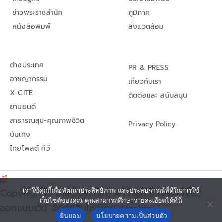
ข่าวพระราชสำนัก
ภูมิภาค
หนังสือพิมพ์
สิ่งแวดล้อม
ต่างประเทศ
PR & PRESS
อาชญากรรม
เกี่ยวกับเรา
X-CITE
ติดต่อและ สนับสนุน
ยานยนต์
สาธารณสุข-คุณภาพชีวิต
Privacy Policy
บันเทิง
ไทยโพสต์ ทีวี
เราใช้คุกกี้เพื่อพัฒนาประสิทธิภาพ และประสบการณ์ที่ดีในการใช้
Copyright© thaipost.net, All rights reserved.,
เว็บไซต์ของคุณ คุณสามารถศึกษารายละเอียดได้ที่นี่
ออกแบบเว็บ จัดทำเว็บไซต์โดย iDesign
ยินยอม
นโยบายความเป็นส่วนตัว