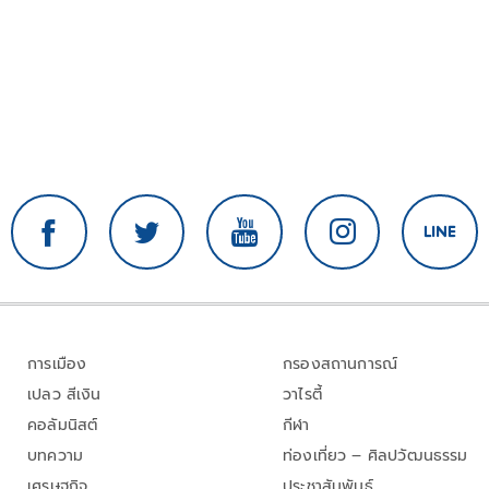
การเมือง
กรองสถานการณ์
เปลว สีเงิน
วาไรตี้
คอลัมนิสต์
กีฬา
บทความ
ท่องเที่ยว – ศิลปวัฒนธรรม
เศรษฐกิจ
ประชาสัมพันธ์