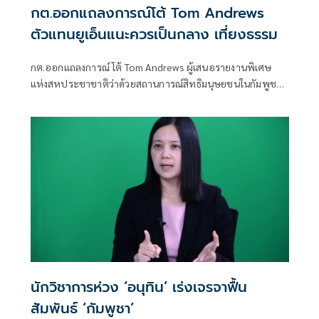
กต.ออกแถลงการณ์โต้ Tom Andrews
ตัวแทนยูเอ็นแนะควรเป็นกลาง เที่ยงธรรม
กต.ออกแถลงการณ์ โต้ Tom Andrews ผู้เสนอรายงานพิเศษ
แห่งสหประชาชาติว่าด้วยสถานการณ์สิทธิมนุษยชนในกัมพูชา
ชี้ กลไกพิเศษภายใต้คณะมนตรีสิทธิมนุษยชนแห่ง
สหประชาชาติ ควรเป็นกลาง เที่ยงธรรม และการพิจารณา
ข้อมูลจากแหล่งที่น่าเชื่อถือ
นักวิชาการห่วง ‘อนุทิน’ เร่งเจรจาฟื้น
สัมพันธ์ ‘กัมพูชา’