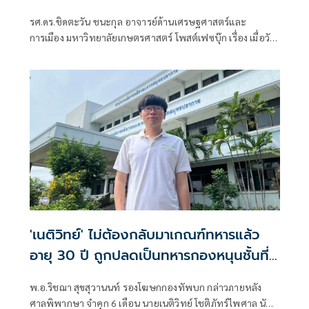
รศ.ดร.ชิดตะวัน ชนะกุล อาจารย์ด้านเศรษฐศาสตร์และ
การเมือง มหาวิทยาลัยเกษตรศาสตร์ โพสต์เฟซบุ๊ก เรื่อง เมื่อวัน
ที่ 24 ก.ค. 2569 นายอนุทิน ชาญวีรกูล นายกรัฐมนตรี
'เนติวิทย์' ไม่ต้องกลับมาเกณฑ์ทหาร​แล้ว
อายุ 30 ปี ถูกปลดเป็นทหารกองหนุนชั้นที่
2
พ.อ.ริชฌา สุขสุวานนท์ รองโฆษกกองทัพบก กล่าวภายหลัง
ศาลพิพากษา จำคุก 6 เดือน นายเนติวิทย์ โชติภัทร์ไพศาล นัก