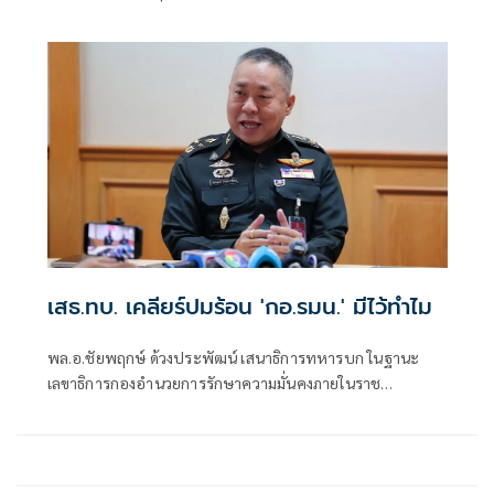
กิจกรรมการเมือง แสดงอารยะขัดขืนไม่เข้าร่วมกับการบังคับ
เกณฑ์ทหาร แต่ไม่เคยต้องโทษมาก่อนให้รอการลงโทษ 1 ปี
เสธ.ทบ. เคลียร์ปมร้อน 'กอ.รมน.' มีไว้ทำไม
พล.อ.ชัยพฤกษ์ ด้วงประพัฒน์ เสนาธิการทหารบก ในฐานะ
เลขาธิการกองอำนวยการรักษาความมั่นคงภายในราช
อาณาจักร( กอ.รมน.) แถลงยืนยันว่า ยังมีความจำเป็นในการมี
กอ.รมน.อยู่เพราะมีบทบาทหน้าที่เป็นแกนกลางในการบูรณา
การหน่วยงานโดยนำผู้เชี่ยวชาญจากหน่วยต่างๆ เข้ามาช่วย
แก้ไขปัญหารวมกัน่