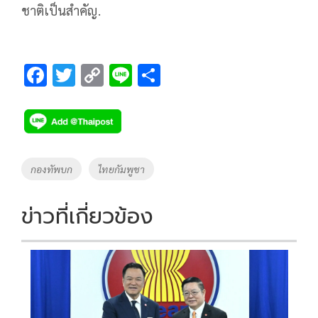
ชาติเป็นสำคัญ.
F
T
C
Li
S
ac
wi
o
n
h
e
tt
p
e
ar
b
er
y
e
o
Li
Tags
กองทัพบก
ไทยกัมพูชา
o
n
k
k
ข่าวที่เกี่ยวข้อง