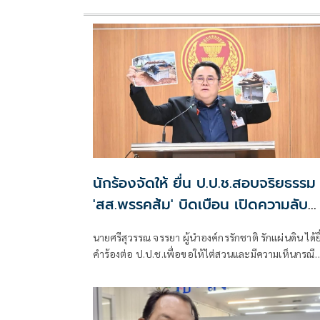
นักร้องจัดให้ ยื่น ป.ป.ช.สอบจริยธรรม
'สส.พรรคส้ม' บิดเบือน เปิดความลับ
'บังเกอร์ทหาร'
นายศรีสุวรรณ จรรยา ผู้นำองค์กรรักชาติ รักแผ่นดิน ได้ยื
คำร้องต่อ ป.ป.ช.เพื่อขอให้ไต่สวนและมีความเห็นกรณี
สส.พรรคส้ม รองคณะกรรมาธิการทหาร ออกมาแถลงข่า
บิดเบือนข้อเท็จจริงเกี่ยวกับบังเกอร์ทหารในพื้นที่จันทบุ
ตราดราคา 50,000 บาทต่อหน่วย