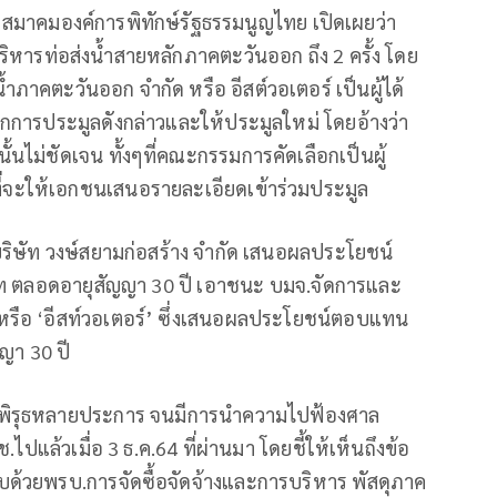
รสมาคมองค์การพิทักษ์รัฐธรรมนูญไทย เปิดเผยว่า
หารท่อส่งน้ำสายหลักภาคตะวันออก ถึง 2 ครั้ง โดย
ภาคตะวันออก จำกัด หรือ อีสต์วอเตอร์ เป็นผู้ได้
กการประมูลดังกล่าวและให้ประมูลใหม่ โดยอ้างว่า
้นไม่ชัดเจน ทั้งๆที่คณะกรรมการคัดเลือกเป็นผู้
่จะให้เอกชนเสนอรายละเอียดเข้าร่วมประมูล
 บริษัท วงษ์สยามก่อสร้าง จำกัด เสนอผลประโยชน์
ท ตลอดอายุสัญญา 30 ปี เอาชนะ บมจ.จัดการและ
รือ ‘อีสท์วอเตอร์’ ซึ่งเสนอผลประโยชน์ตอบแทน
ญา 30 ปี
อพิรุธหลายประการ จนมีการนำความไปฟ้องศาล
ปแล้วเมื่อ 3 ธ.ค.64 ที่ผ่านมา โดยชี้ให้เห็นถึงข้อ
ด้วยพรบ.การจัดซื้อจัดจ้างและการบริหาร พัสดุภาค