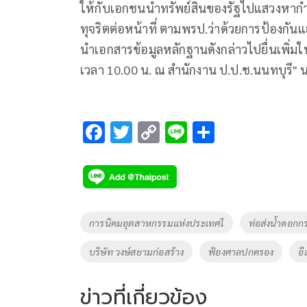
ให้กับเอกชนนำทรัพย์สินของรัฐไปแสวงหาก
ทุจริตต่อหน้าที่ ตามพรป.ว่าด้วยการป้องก
นำเอกสารข้อมูลหลักฐานดังกล่าวไปยื่นเพิ่มใ
เวลา 10.00 น. ณ สำนักงาน ป.ป.ช.นนทบุรี" น
F
T
C
Li
S
ac
wi
o
n
h
e
tt
p
e
ar
b
er
y
e
o
Li
Tags
การนิคมอุตสาหกรรมแห่งประเทศไ
ท่อส่งน้ำดอก
o
n
บริษัท วงษ์สยามก่อสร้าง
ฟ้องศาลปกครอง
อี
k
k
ข่าวที่เกี่ยวข้อง