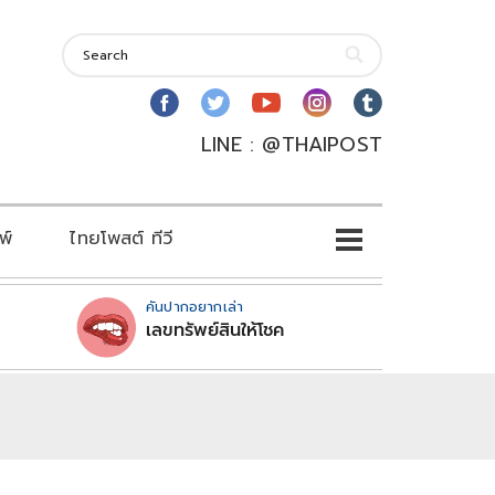
LINE : @THAIPOST
พ์
ไทยโพสต์ ทีวี
คันปากอยากเล่า
เลขทรัพย์สินให้โชค