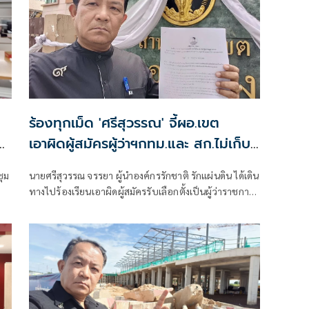
ร้องทุกเม็ด 'ศรีสุวรรณ' จี้ผอ.เขต
ย
เอาผิดผู้สมัครผู้ว่าฯกทม.และ สก.ไม่เก็บ
ป้ายหาเสียง
ชุม
นายศรีสุวรรณ จรรยา ผู้นำองค์กรรักชาติ รักแผ่นดิน ได้เดิน
ทางไปร้องเรียนเอาผิดผู้สมัครรับเลือกตั้งเป็นผู้ว่าราชการ
่า
กรุงเทพมหานคร และผู้สมัครรับเลือกตั้งเป็นสมาชิกสภา
ับ
กรุงเทพมหานครร (สก.) ที่ไม่ยอมเก็บป้ายหาเสียงของตน