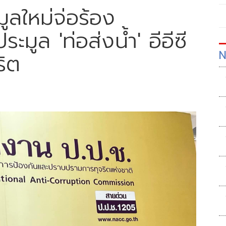
ูลใหม่จ่อร้อง
ะมูล 'ท่อส่งน้ำ' อีอีซี
N
ริต