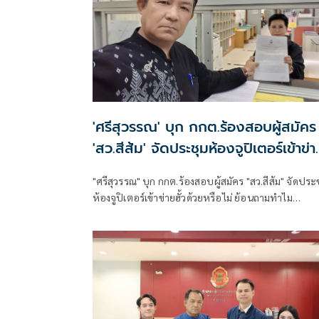
'ศรีสุวรรณ' บุก กกต.ร้องสอบผู้สมัคร
'สว.สีส้ม' จัดประชุมห้องจูปิเตอร์เข้าข่า
'ฮั้ว' ด้วยหรือไม่
"ศรีสุวรรณ" บุก กกต.ร้องสอบผู้สมัคร "สว.สีส้ม" จัดประ
ห้องจูปิเตอร์เข้าข่ายฮั้วด้วยหรือไม่ ย้อนถามทำไม
พฤติกรรมที่ดูคล้ายกัน พอเป็นคนที่ตัวเองเชียร์ถึงเรียกว
"ทำงานร่วมกัน" หรือ "จัดตั้ง" แต่พอเป็นฝ่ายตรงข้ามกล
รีบใช้คำว่า "ฮั้ว" ยันต้องใช้มาตรฐานเดียวกันกับทุกฝ่าย