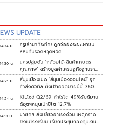
EWS UPDATE
ครูเล่านาทีระทึก! ถูกจ่อยิงระยะเผาขน
14:34 น.
หลบทันรอดหวุดหวิด
นครปฐมดัน ‘กล้วยไม้-สินค้าเกษตร
14:30 น.
คุณภาพ’ สร้างมูลค่าเศรษฐกิจฐานราก
ตั้งเป้าเงินสะพัด 10 ล้านบาท
สี่มุมเมืองเปิด ‘สี่มุมเมืองออนไลน์’ รุก
14:25 น.
ค้าส่งดิจิทัล ตั้งเป้ายอดขายปีนี้ 760
ล้านบาท
KJLโชว์ Q2/69 กำไรโต 49%รับดีมาน
14:24 น.
ด์อุตฯหนุนเป้าปีโต 12.7%
นายกฯ สั่งเยียวยาเร่งด่วน เหตุกราด
14:19 น.
ยิงในโรงเรียน เรียกประชุมกองทุนเงิน
ช่วยเหลือฯทันที