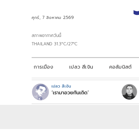
ศุกร์, 7 สิงหาคม 2569
สภาพอากาศวันนี้
THAILAND 31.3°C/27°C
การเมือง
เปลว สีเงิน
คอลัมนิสต์
เปลว สีเงิน
‘เรามาอวยกันเถิด’