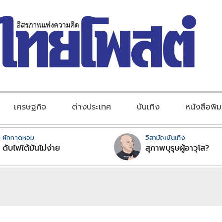
เศรษฐกิจ
ต่างประเทศ
บันเทิง
หนังสือพิม
ผักกาดหอม
วิสามัญบันเทิง
ดับไฟใต้มันไม่ง่าย
สุภาพบุรุษผู้อาวุโส?