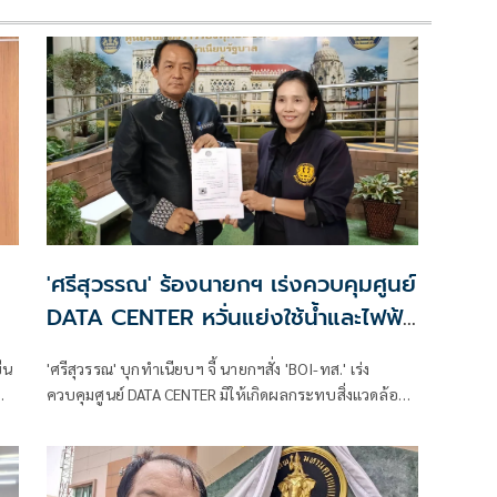
'ศรีสุวรรณ' ร้องนายกฯ เร่งควบคุมศูนย์
DATA CENTER หวั่นแย่งใช้น้ำและไฟฟ้า
จากประชาชน
่น
'ศรีสุวรรณ' บุกทำเนียบฯ จี้ นายกฯสั่ง 'BOI-ทส.' เร่ง
ควบคุมศูนย์ DATA CENTER มิให้เกิดผลกระทบสิ่งแวดล้อม
ว
ป้องกันการแย่งใช้น้ำและไฟฟ้าจากประชาชน ขู่หากยัง
รี-
เพิกเฉยร้องศาลปกครอง