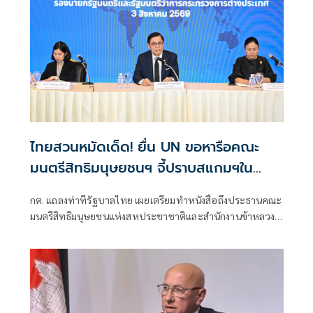
ไทยสวนหมัดเด็ด! ยื่น UN ขอหารือคณะ
มนตรีสิทธิมนุษยชนฯ จี้ปราบสแกมฯใน
กัมพูชา โต้ยิบรายงาน 'ทอม แอนดรูว์ส'
กต. แถลงท่าทีรัฐบาลไทย เผยเตรียมทำหนังสือถึงประธานคณะ
มนตรีสิทธิมนุษยชนแห่งสหประชาชาติและสำนักงานข้าหลวง
ใหญ่สิทธิมนุษยชน ที่นครเจนีวา หลัง “ทอม แอนดรูส์” เสนอ
รายงานพิเศษพาดพิงประเทศไทย มีหลายประเด็นที่ไม่เห็นด้วย
ชี้กระทบความเป็นกลาง -เที่ยงธรรม “สีหศักดิ์”