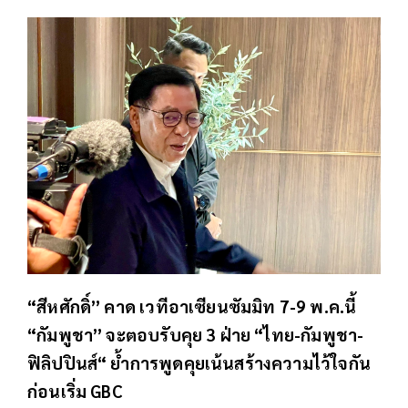
“สีหศักดิ์” คาด เวทีอาเซียนซัมมิท 7-9 พ.ค.นี้
“กัมพูชา” จะตอบรับคุย 3 ฝ่าย “ไทย-กัมพูชา-
ฟิลิปปินส์“ ย้ำการพูดคุยเน้นสร้างความไว้ใจกัน
ก่อนเริ่ม GBC