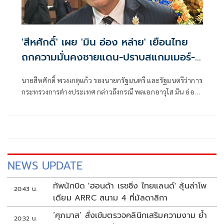
'สีหศักดิ์' เผย 'มิน อ่อง หล่าย' เยือนไทย
ถกความมั่นคงชายแดน-ปราบสแกมเมอร์-
แก้สารพิษในแม่น้ำ
นายสีหศักดิ์ พวงเกตุแก้ว รองนายกรัฐมนตรี และรัฐมนตรีว่าการ
กระทรวงการต่างประเทศ กล่าวถึงกรณี พลเอกอาวุโส มิน อ่อง
หล่าย ประธานาธิบดีเมียนมา จะเดินทางเยือนประเทศไทย
อย่างเป็นทางการในวันที่ 6-7 ส.ค.นี้ ว่า จะมีการเจรจากันใน
หลายเรื่อง
NEWS UPDATE
ทัพนักบิด 'ฮอนด้า เรซซิ่ง ไทยแลนด์' ลุ้นล่าโพ
20:43 น.
เดียม ARRC สนาม 4 ที่มัลดาลิกา
‘ศุภมาส’ สั่งเข้มตรวจคลินิกเสริมความงาม ย้ำ
20:32 น.