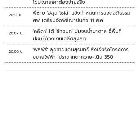
โฆษณาราคาต้องจ่ายจริง
พี่ชาย 'ฮลุน โซโล่' แจ้งกำหนดการสวดอภิธรรม
20:12 น.
ศพ เตรียมจัดพิธีฌาปนกิจ 11 ส.ค.
'ลลิดา' โต้ 'รักชนก' ปมงบน้ำบาดาล ชี้พื้นที่
20:07 น.
ปชน.ได้วงเงินเฉลี่ยสูงสุด
'พลพีร์' ลุยชายแดนสุรินทร์ สั่งเร่งรัดโครงการ
20:06 น.
ขยายไฟฟ้า 'ปราสาทตาควาย-เนิน 350'