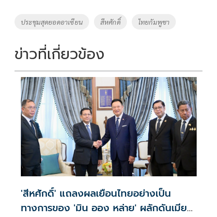
b
er
y
e
o
Li
Tags
ประชุมสุดยอดอาเซียน
สีหศักดิ์
ไทยกัมพูชา
o
n
k
k
ข่าวที่เกี่ยวข้อง
'สีหศักดิ์' แถลงผลเยือนไทยอย่างเป็น
ทางการของ 'มิน ออง หล่าย' ผลักดันเมีย