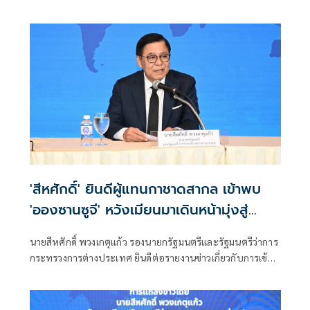
บังคับ
'สีหศักดิ์' ยินดีผู้แทนกาชาดสากล เข้าพบ
'อองซานซูจี' หวังเมียนมาเดินหน้ามุ่งสู่
สันติภาพ
นายสีหศักดิ์ พวงเกตุแก้ว รองนายกรัฐมนตรีและรัฐมนตรีว่าการ
กระทรวงการต่างประเทศ ยินดีต่อรายงานข่าวเกี่ยวกับการเข้า
พบนางออง ซาน ซู จี ของผู้แทนสำนักงานคณะกรรมการกาชาด
ระหว่างประเทศประจำเมียนมา ซึ่งเกิดขึ้นภายหลังการประชุม
อย่างไม่เป็นทางการระหว่างรัฐมนตรีต่างประเทศอ