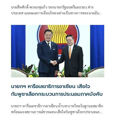
นมากลับสู่อาเซียน
นายสีหศักดิ์ พวงเกตุแก้ว รองนายกรัฐมนตรีและรมว.ต่าง
ประเทศ แถลงผลการเยือนไทยอย่างเป็นทางการของนายมิน
ออง หล่าย ประธานาธิบดีแห่งสาธารณรัฐแห่งสหภาพเมียนมา
ว่า การเยือนครั้งนี้เกิดขึ้นในช่วงเปลี่ยนผ่านทางการเมืองของเมีย
นมา ซึ่งไทยมองว่าเป็นช่วงเวลาสำคัญในการผลักดันความร่วม
มือทั้งในระดับทวิภาคีและระดับภูมิภาค
นายกฯ หารือเลขาธิการอาเซียน เสียใจ
กัมพูชาเลือกกระบวนการประนอมภาคบังคับ
นายกฯ หารือเลขาธิการอาเซียน ย้ำบทบาทไทยในฐานะสมาชิก
พร้อมแจงสถานการณ์ชายแดน เสียใจกัมพูชาเลือกประนอมภาค