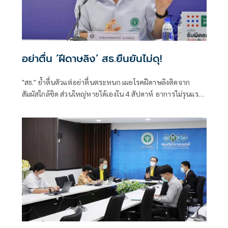
อย่าตื่น ‘ฝีดาษลิง’ สธ.ยืนยันไม่ดุ!
"สธ." ย้ำตื่นตัวแต่อย่าตื่นตระหนก เผยโรคฝีดาษลิงติดจาก
สัมผัสใกล้ชิด ส่วนใหญ่หายได้เองใน 4 สัปดาห์ อาการไม่รุนแรง
รักษาตามอาการ