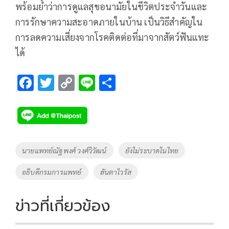
พร้อมย้ำว่าการดูแลสุขอนามัยในชีวิตประจำวันและ
การรักษาความสะอาดภายในบ้าน เป็นวิธีสำคัญใน
การลดความเสี่ยงจากโรคติดต่อที่มาจากสัตว์ฟันแทะ
ได้
F
T
C
Li
S
ac
wi
o
n
h
e
tt
p
e
ar
b
er
y
e
o
Li
Tags
นายแพทย์ณัฐพงศ์ วงศ์วิวัฒน์
ยังไม่ระบาดในไทย
o
n
อธิบดีกรมการแพทย์
ฮันตาไวรัส
k
k
ข่าวที่เกี่ยวข้อง