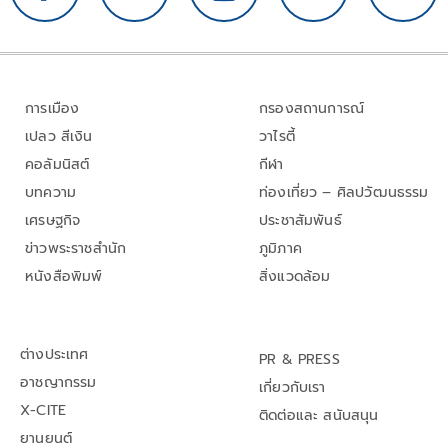
การเมือง
กรองสถานการณ์
เปลว สีเงิน
วาไรตี้
คอลัมนิสต์
กีฬา
บทความ
ท่องเที่ยว – ศิลปวัฒนธรรม
เศรษฐกิจ
ประชาสัมพันธ์
ข่าวพระราชสำนัก
ภูมิภาค
หนังสือพิมพ์
สิ่งแวดล้อม
ต่างประเทศ
PR & PRESS
อาชญากรรม
เกี่ยวกับเรา
X-CITE
ติดต่อและ สนับสนุน
ยานยนต์