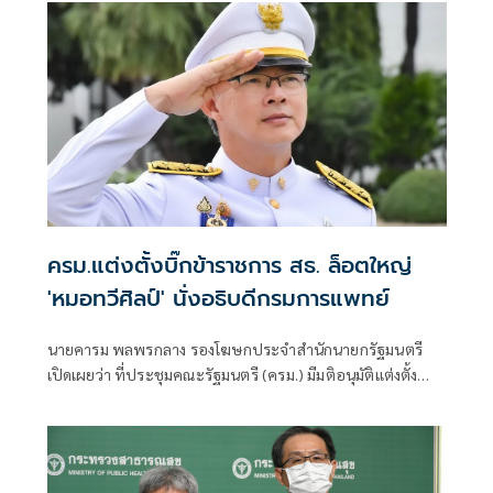
ครม.แต่งตั้งบิ๊กข้าราชการ สธ. ล็อตใหญ่
'หมอทวีศิลป์' นั่งอธิบดีกรมการแพทย์
นายคารม พลพรกลาง รองโฆษกประจำสำนักนายกรัฐมนตรี
เปิดเผยว่า ที่ประชุมคณะรัฐมนตรี (ครม.) มีมติอนุมัติแต่งตั้ง
ดังนี้ อนุมัติตามที่สำนักงาน ก.พ.ร. เสนอแต่งตั้ง ข้าราชการ
พลเรือนสามัญ สังกัดสำนักนายกรัฐมนตรี ให้ดำรงตำแหน่ง
ประเภทวิชาการระดับทรงคุณวุฒิจำนวน 2 ราย