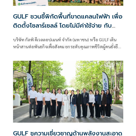
GULF ชวนชี้พิกัดพื้นที่ขาดแคลนไฟฟ้า เพื่อ
ติดตั้งโซลาร์เซลล์ โดยไม่มีค่าใช้จ่าย กับ
โครงการ ‘GULF Sparks, Life Starts เติม
บริษัท กัลฟ์ ดีเวลลอปเมนท์ จำกัด (มหาชน) หรือ GULF เดิน
พลังไฟให้ชีวิต’
หน้าสานต่อพันธกิจเพื่อสังคม ยกระดับคุณภาพชีวิตผู้คนยั่งยืน
กับโครงการ “GULF Sparks, Life Starts เติมพลังไฟให้ชีวิต”
ชวนทุกคนร่วมส่งพิกัดพื้นที่ที่ขาดแคลนไฟฟ้า
GULF ชูความเชี่ยวชาญด้านพลังงานสะอาด