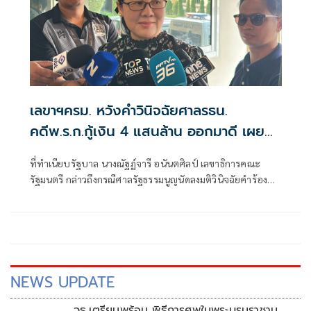
เลขาฯครม. หวังคำวินิจฉัยศาลรธน.
คดีพ.ร.ก.กู้เงิน 4 แสนล้าน ออกมาดี เผย
เตรียมแผนสำรองไว้แล้ว
ที่ทำเนียบรัฐบาล นางณัฐฏ์จารี อนันตศิลป์ เลขาธิการคณะ
รัฐมนตรี กล่าวถึงกรณีศาลรัฐธรรมนูญนัดลงมติวินิจฉัยคำร้องที่
สส.พรรคร่วมฝ่
NEWS UPDATE
วธ.เตรียมพร้อม พิธีการศพในพระบรมราชานุ