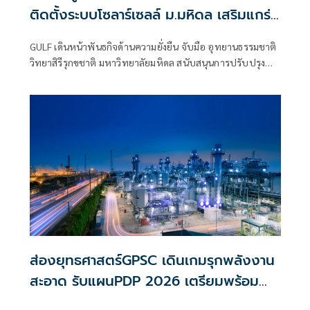
ติดตั้งระบบโซลาร์เซลล์ ม.มหิดล เสริมแกร่ง
การวิจัยพัฒนา 'Nature-based
GULF เดินหน้าพันธกิจด้านความยั่งยืน จับมือ อุทยานธรรมชาติ
Innovation' พร้อมหนุนศักยภาพเด็กกลุ่ม
วิทยาสิรีรุกขชาติ มหาวิทยาลัยมหิดล สนับสนุนการปรับปรุง
เปราะบาง
หลังคา และติดตั้งระบบผลิตไฟฟ้าพลังงานแสงอาทิตย์ (Solar
Rooftop) มูลค่า 3.6 ล้านบาท เพื่อส่งเสริมการใช้พลังงาน
สะอาดในพื้นที่อุทยานฯ มุ่งยกระดับงานวิจัยด้านสมุนไพรไทยสู่
ระดับอุตสาหกรรม และสร้างโอกาสทางการเรียนรู้ให้กับกลุ่ม
เด็กที่มีความเปราะบางและประชาชนทั่วไป
ส่องยุทธศาสตร์GPSC เดินเกมรุกพลังงาน
สะอาด รับแผนPDP 2026 เตรียมพร้อม
เทคโนโลยีพัฒนาSMRมุ่งสู่ Net Zero