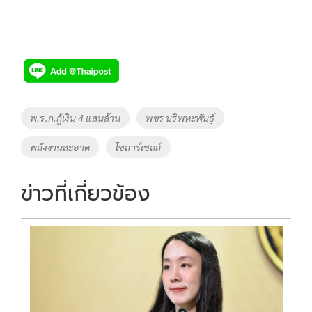
Tags
พ.ร.ก.กู้เงิน 4 แสนล้าน
พชร นริพทะพันธุ์
พลังงานสะอาด
โซลาร์เซลล์
ข่าวที่เกี่ยวข้อง