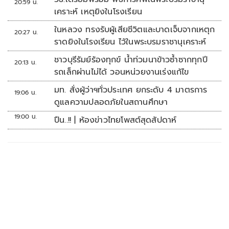
20:59 น.
เคราะห์ เหตุยิงในโรงเรียน
ในหลวง ทรงรับผู้เสียชีวิตและบาดเจ็บจากเหตุก
20:27 น.
ราดยิงในโรงเรียน ไว้ในพระบรมราชานุเคราะห์
ชาวบุรีรัมย์ร้องทุกข์ น้ำท่วมนาข้าวซ้ำซากทุกปี
20:13 น.
รถเล็กผ่านไม่ได้ วอนหน่วยงานเร่งแก้ไข
มท. สั่งผู้ว่าฯทั่วประเทศ ยกระดับ 4 มาตรการ
19:06 น.
ดูแลความปลอดภัยในสถานศึกษา
19:00 น.
ปืน..!! | ห้องข่าวไทยโพสต์สุดสัปดาห์