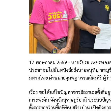
12 พฤษภาคม 2569 - นายวัชระ เพชรทองอด
ประชาชนไปยื่นหนังสือถึงนายอนุทิน ชาญวี
มหาดไทย ผ่านนายจุมพฏ วรรณฉัตรสิริ ผู้ว่ารา
เรื่อง ขอให้แก้ไขปัญหาชาวอิสราเอลตั้งถิ
เกาะพะงัน จังหวัดสุราษฎร์ธานี ประสบปัญหา
ตั้งรกรากกว้านซื้อที่ดิน สร้างบ้าน เปิดกิ