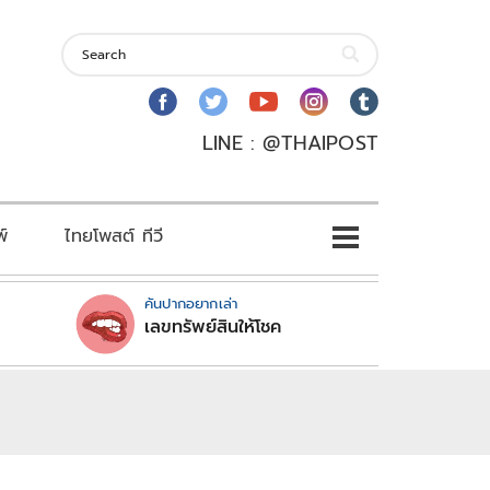
LINE : @THAIPOST
พ์
ไทยโพสต์ ทีวี
คันปากอยากเล่า
เลขทรัพย์สินให้โชค