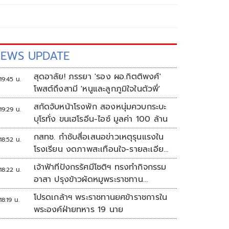
EWS UPDATE
สุดอาลัย! ภรรยา 'รอง ผอ.กิตติพงศ์'
19:45 น.
โพสต์ถึงสามี 'หนูและลูกภูมิใจในตัวพี่'
สกัดจับหน้าโรงพัก สองหนุ่มควบกระบะ
19:29 น.
บุโรทั่ง ขนเฮโรอีน-ไอซ์ มูลค่า 100 ล้าน
กสทช. กำชับสื่อเสนอข่าวเหตุรุนแรงใน
18:52 น.
โรงเรียน งดภาพสะเทือนใจ-รายละเอียด
เสี่ยงเลียนแบบ
เจ้าฟ้าทีปังกรรัศมีโชติฯ ทรงทำกิจกรรม
18:22 น.
อาสา ปรุงข้าวผัดหมูพระราชทาน
ประชาชน
โปรดเกล้าฯ พระราชทานยศข้าราชการใน
18:19 น.
พระองค์ฝ่ายทหาร 19 นาย