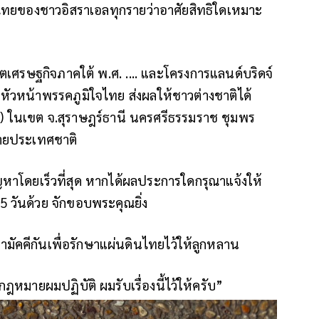
ไทยของชาวอิสราเอลทุกรายว่าอาศัยสิทธิใดเหมาะ
ตเศรษฐกิจภาคใต้ พ.ศ. .... และโครงการแลนด์บริดจ์
ัวหน้าพรรคภูมิใจไทย ส่งผลให้ชาวต่างชาติได้
 51) ในเขต จ.สุราษฎร์ธานี นครศรีธรรมราช ชุมพร
ขายประเทศชาติ
ญหาโดยเร็วที่สุด หากได้ผลประการใดกรุณาแจ้งให้
วันด้วย จักขอบพระคุณยิ่ง
ามัคคีกันเพื่อรักษาแผ่นดินไทยไว้ให้ลูกหลาน
หมายผมปฏิบัติ ผมรับเรื่องนี้ไว้ให้ครับ”