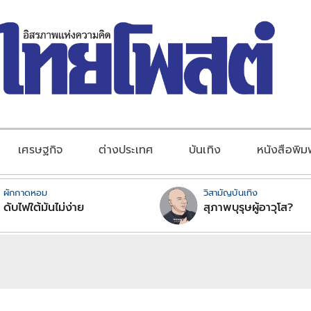
เศรษฐกิจ
ต่างประเทศ
บันเทิง
หนังสือพิม
ผักกาดหอม
วิสามัญบันเทิง
ดับไฟใต้มันไม่ง่าย
สุภาพบุรุษผู้อาวุโส?