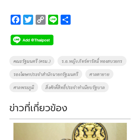
F
T
C
Li
S
ac
wi
o
n
h
e
tt
p
e
ar
b
er
y
e
o
Li
Tags
คณะรัฐมนตรี (ครม.)
ร.อ.หญิง ภัทร์ดารัสมิ์ ทองสบวยกร
o
n
รองโฆษกประจำสำนักนายกรัฐมนตรี
ศาลตายาย
k
k
ศาลพระภูมิ
สิ่งศักดิ์สิทธิ์ประจำทำเนียบรัฐบาล
ข่าวที่เกี่ยวข้อง