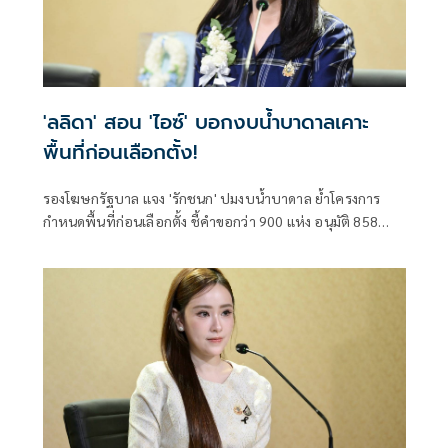
'ลลิดา' สอน 'ไอซ์' บอกงบน้ำบาดาลเคาะ
พื้นที่ก่อนเลือกตั้ง!
รองโฆษกรัฐบาล แจง 'รักชนก' ปมงบน้ำบาดาล ย้ำโครงการ
กำหนดพื้นที่ก่อนเลือกตั้ง ชี้คำขอกว่า 900 แห่ง อนุมัติ 858
แห่งตามหลักเกณฑ์ ไม่ใช่จัดสรรตามการเมือง