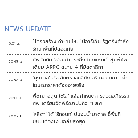
NEWS UPDATE
“โครงสร้างเก่า-คนใหม่”บีอาร์เอ็น รัฐตรึงกำลัง
0:01 น.
รักษาพื้นที่ปลอดภัย
ทัพนักบิด 'ฮอนด้า เรซซิ่ง ไทยแลนด์' ลุ้นล่าโพ
20:43 น.
เดียม ARRC สนาม 4 ที่มัลดาลิกา
‘ศุภมาส’ สั่งเข้มตรวจคลินิกเสริมความงาม ย้ำ
20:32 น.
โฆษณาราคาต้องจ่ายจริง
พี่ชาย 'ฮลุน โซโล่' แจ้งกำหนดการสวดอภิธรรม
20:12 น.
ศพ เตรียมจัดพิธีฌาปนกิจ 11 ส.ค.
'ลลิดา' โต้ 'รักชนก' ปมงบน้ำบาดาล ชี้พื้นที่
20:07 น.
ปชน.ได้วงเงินเฉลี่ยสูงสุด