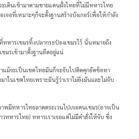
้จะเดินเข้ามาตามชายแดนฝั่งไทยที่ไม่มีทหารไทย
จอที่เหมาะๆก็จะตั้งฐานสร้างบังเกอร์เพื่อให้กำลัง
่ทหารเขมรทิ้งปลากระป๋องเขมรไว้ นั่นหมายถึง
มรเข้ามาตั้งฐานยึดอยู่แน่
่าแม้จะเป็นเขตไทยมันก็จะจับไปติดคุกยัดข้อหา
้ามาในเขตไทยเพราะมันรู้ว่าเราไม่ยิงมันและไม่จับ
ในภาพมีทหารไทยลาดตระเวนไปเจอคนเขมร(อาจเป็น
หารไทย) ทหารเราเจอแต่ไม่มีคำสั่งให้จับ ซึ่ง