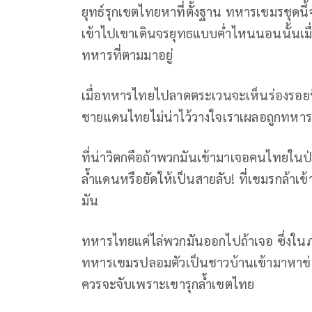
ยุทธ์รุกเขตไทยหาที่ตั้งฐาน ทหารเขมรชุดนี
เข้าไปเขาเดินจรยุทธแบบค่ำไหนนอนนั้นเมื่อเ
ทหารที่ตามมาอยู่
เมื่อทหารไทยไปลาดตระเวนจะเห็นร่องรอยที
ชายแดนไทยไม่น่าไว้วางใจเราเผลอถูกทหารเข
ที่น่าวิตกคือถ้าพวกมันเข้ามาเจอคนไทยในป
ล้ำแดนหรือยัดให้เป็นสายลับ! ที่เขมรกล้าเข
มัน
ทหารไทยแค่ไล่พวกมันออกไปถ้าเจอ ซึ่ง
ทหารเขมรปลอมตัวเป็นชาวบ้านเข้ามาหาข่าวท
ควรจะจับเพราะเขารุกล้ำเขตไทย