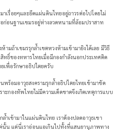
ข้ามาเรื่อยๆและยึดแผ่นดินไทยอยู่ถาวรต่อไปโดยไม่
เมื่อก่อนฐานเขมรอยู่ห่างลวดหนามที่ล้อมปราสาท
งห้ามถ้าเขมรรุกล้ำเขตหวงห้ามเข้ามายิงได้เลย มีวิธี
ันเป็นสิทธิ์ของทหารไทยเมื่อมีกองกำลังนอกประเทศติด
ายเพื่อรักษาอธิปไตยครับ
คนพร้อมอาวุธสงครามรุกล้ำอธิปไตยไทยเข้ามาขัด
าะกองทัพไทยไม่มีความเด็ดขาดจึงเกิดเหตุการแบบ
ุกล้ำเข้ามาในแผ่นดินไทย เราต้องปลดอาวุธเขา
แค่นั้น แต่นี่เราอ่อนแอเกินไปทั้งที่แสนยานุภาพทาง