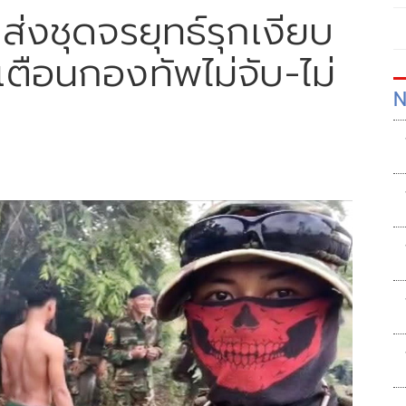
่งชุดจรยุทธ์รุกเงียบ
เตือนกองทัพไม่จับ-ไม่
N