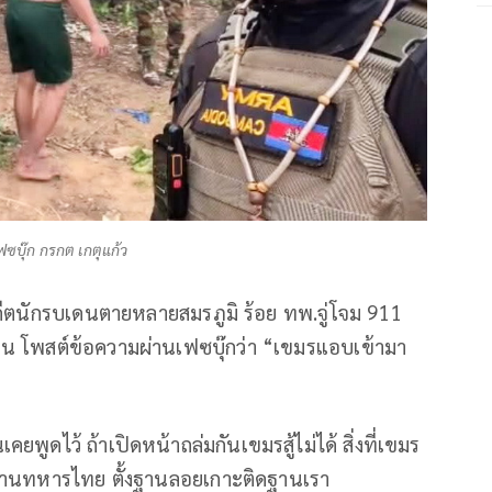
บุ๊ก กรกต เกตุแก้ว
ดีตนักรบเดนตายหลายสมรภูมิ ร้อย ทพ.จู่โจม 911
น โพสต์ข้อความผ่านเฟซบุ๊กว่า “เขมรแอบเข้ามา
พูดไว้ ถ้าเปิดหน้าถล่มกันเขมรสู้ไม่ได้ สิ่งที่เขมร
ดฐานทหารไทย ตั้งฐานลอยเกาะติดฐานเรา