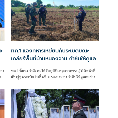
ะ
ทภ.1 แจงทหารเหยียบกับระเบิดขณะ
น
เคลียร์พื้นที่บ้านหนองจาน กำชับให้ดูแล
'
เต็มที่
ธาน
ทภ.1 ชี้แจง กำลังพลได้รับอุบัติเหตุจากการปฏิบัติหน้าที่
าน
เก็บกู้ทุ่นระเบิด ในพื้นที่ บ.หนองจาน กำชับให้ดูแลอย่างดี
น
ที่สุด พร้อมเน้นย้ำให้ปฏิบัติหน้าที่อย่างความรอบคอบไม่
ประมาท ปัจจุบันสร้างพื้นที่ปลอดภัยแล้ว 76.73%
รม