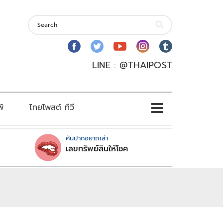
LINE : @THAIPOST
พ์
ไทยโพสต์ ทีวี
คันปากอยากเล่า
เลขทรัพย์สินให้โชค