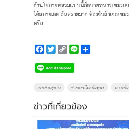
ถ้านโยบายหลวมแบบนี้ก็สบายทหารเขมรเลยม
ได้สบายเลย อันตรายมาก ต้องจับถ้าเจอเขมรรุก
ครับ
F
T
C
Li
S
ac
wi
o
n
h
e
tt
p
e
ar
b
er
y
e
o
Li
Tags
กรกต เกตุแก้ว
ชายแดนไทยกัมพูชา
ทหารกัม
o
n
k
k
ข่าวที่เกี่ยวข้อง