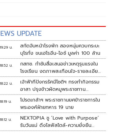
EWS UPDATE
สกัดจับหน้าโรงพัก สองหนุ่มควบกระบะ
19:29 น.
บุโรทั่ง ขนเฮโรอีน-ไอซ์ มูลค่า 100 ล้าน
กสทช. กำชับสื่อเสนอข่าวเหตุรุนแรงใน
18:52 น.
โรงเรียน งดภาพสะเทือนใจ-รายละเอียด
เสี่ยงเลียนแบบ
เจ้าฟ้าทีปังกรรัศมีโชติฯ ทรงทำกิจกรรม
18:22 น.
อาสา ปรุงข้าวผัดหมูพระราชทาน
ประชาชน
โปรดเกล้าฯ พระราชทานยศข้าราชการใน
18:19 น.
พระองค์ฝ่ายทหาร 19 นาย
NEXTOPIA ชู ‘Love with Purpose’
18:12 น.
รับวันแม่ ดึงไลฟ์สไตล์-ความยั่งยืน
สร้างประสบการณ์ช้อปปิงมีความหมาย