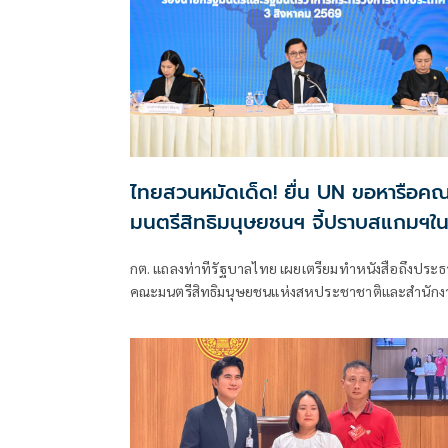
ไทยสวนหมัดเด็ด! ยื่น UN ขอหารือคณ
มนตรีสิทธิมนุษยชนฯ จี้ปราบสแกมฯใ
กัมพูชา โต้ยิบรายงาน 'ทอม แอนดรูว์ส
กต. แถลงท่าทีรัฐบาลไทย เผยเตรียมทำหนังสือถึงประ
คณะมนตรีสิทธิมนุษยชนแห่งสหประชาชาติและสำนักง
ข้าหลวงใหญ่สิทธิมนุษยชน ที่นครเจนีวา หลัง “ทอม แอ
ดรูส์” เสนอรายงานพิเศษพาดพิงประเทศไทย มีหลาย
ประเด็นที่ไม่เห็นด้วย ชี้กระทบความเป็นกลาง -เที่ยงธร
“สีหศักดิ์”