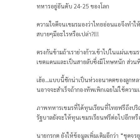
ทหารอยู่อันดับ 24-25 ของโลก
ความใจดีจนเขมรมองว่าไทยอ่อนแอจึงทำให
สบายๆมีอะไรหรือเปล่า?!!!
ตรงกันข้ามถ้าเราย่างก้าวเข้าไปในแผ่นเขมรบอก
เขตแดนและเป็นสายลับซึ่งมีโทษหนัก ส่วนพี
เฮ้อ...แบบนี้ชักน่าเป็นห่วงอนาคตของลูกห
นอาจจะสำเร็จถ้ากองทัพเพิกเฉยไม่ใช้ความเ
ภาพทหารเขมรที่ได้ทุนเรียนที่ไทยฟรีถึงป
รัฐบาลยังจะให้ทุนเขมรเรียนฟรีต่อไปอีกหรือ?
นายกรกต ยังให้ข้อมูลเพิ่มเติมอีกว่า
“ชุดจรย