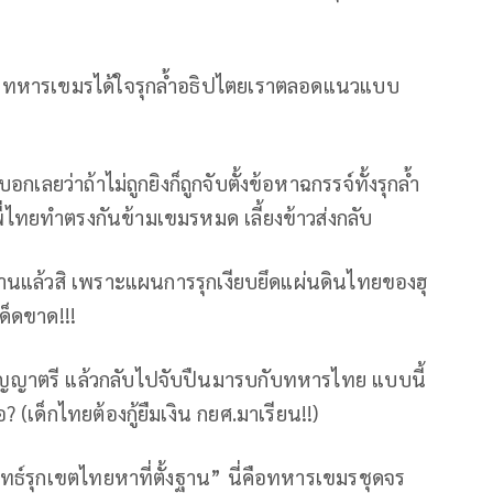
้ทหารเขมรได้ใจรุกล้ำอธิปไตยเราตลอดแนวแบบ
เลยว่าถ้าไม่ถูกยิงก็ถูกจับตั้งข้อหาฉกรรจ์ทั้งรุกล้ำ
่ไทยทำตรงกันข้ามเขมรหมด เลี้ยงข้าวส่งกลับ
ลานแล้วสิ เพราะแผนการรุกเงียบยึดแผ่นดินไทยของฮุ
ด็ดขาด!!!
ริญญาตรี แล้วกลับไปจับปืนมารบกับทหารไทย แบบนี้
 (เด็กไทยต้องกู้ยืมเงิน กยศ.มาเรียน!!)
ุทธ์รุกเขตไทยหาที่ตั้งฐาน”
นี่คือทหารเขมรชุดจร