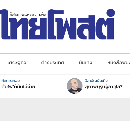
เศรษฐกิจ
ต่างประเทศ
บันเทิง
หนังสือพิม
ผักกาดหอม
วิสามัญบันเทิง
ดับไฟใต้มันไม่ง่าย
สุภาพบุรุษผู้อาวุโส?