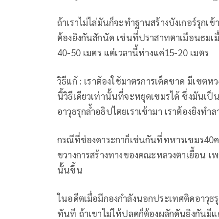
ถ้าเราไม่ไล่มันก็จะทำฐานสร้างบังเกอร์รุกเ
ต้องยิงกันสักนัด เช่นที่ปราสาทตาเมือนธม
40-50 เมตร แต่เวลานี้ห่างแค่15-20 เมตร
วิธีแก้ : เราต้องใช้มาตรการเด็ดขาด มีเขตหว
นี้วิธีเดียวเท่านั้นที่จะหยุดเขมรได้ ซึ่งม
อาวุธรุกล้ำอธิปไตยเราเข้ามา เราต้องยิงทำล
กรณีที่ช่องดาระกาก็เช่นกันที่ทหารเขมร40
ขวางการสร้างทางของคณะหลวงตาเยื้อน เพร
นั้นขึ้น
ในอดีตเมื่อมีกองกำลังนอกประเทศติดอาวุธร
ทันที ถ้าเขาไม่ให้ปลดก็ต้องผลักดันยิงกันมี