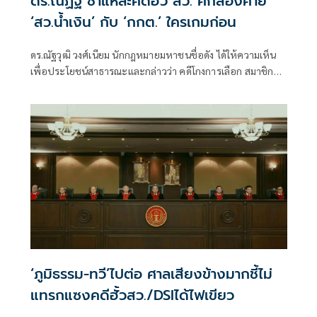
ดร.ณัฏฐ์ ชำแหละคดีฮั้ว สว. ศึกสองค่าย
‘สว.น้ำเงิน’ กับ ‘กกต.’ ใครเกมก่อน
ดร.ณัฐวุฒิ วงศ์เนียม นักกฎหมายมหาชนชื่อดัง ได้ให้ความเห็น
เพื่อประโยชน์สาธารณะและกล่าวว่า คดีโกงการเลือก สมาชิก
วุฒิสภา ปี 2567 หรือที่เรียกว่า “คดีฮั้ว สว.” แบ่งเป็น 2 ส่วน
‘ภูมิธรรม-ทวี’ไปต่อ ศาลเสียงข้างมากชี้ไม่
แทรกแซงคดีฮั้วสว./DSIได้ไฟเขียว