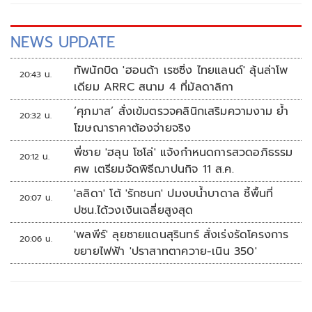
NEWS UPDATE
ทัพนักบิด 'ฮอนด้า เรซซิ่ง ไทยแลนด์' ลุ้นล่าโพ
20:43 น.
เดียม ARRC สนาม 4 ที่มัลดาลิกา
‘ศุภมาส’ สั่งเข้มตรวจคลินิกเสริมความงาม ย้ำ
20:32 น.
โฆษณาราคาต้องจ่ายจริง
พี่ชาย 'ฮลุน โซโล่' แจ้งกำหนดการสวดอภิธรรม
20:12 น.
ศพ เตรียมจัดพิธีฌาปนกิจ 11 ส.ค.
'ลลิดา' โต้ 'รักชนก' ปมงบน้ำบาดาล ชี้พื้นที่
20:07 น.
ปชน.ได้วงเงินเฉลี่ยสูงสุด
'พลพีร์' ลุยชายแดนสุรินทร์ สั่งเร่งรัดโครงการ
20:06 น.
ขยายไฟฟ้า 'ปราสาทตาควาย-เนิน 350'