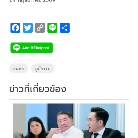
F
T
C
Li
S
ac
wi
o
n
h
e
tt
p
e
ar
b
er
y
e
o
Li
Tags
ธนพร
ภูมิธรรม
o
n
k
k
ข่าวที่เกี่ยวข้อง