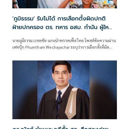
'ภูมิธรรม' รับไม่ได้ การเลือกตั้งผิดปกติ
ฝ่ายปกครอง ตร. ทหาร อสม. กำนัน ผู้ใหญ่
บ้าน ทำให้เกิดข้อกังขา
นายภูมิธรรม เวชยชัย แกนนำพรรคเพื่อไทย โพสต์ข้อความผ่าน
เฟซบุ๊ก Phumtham Wechayachai ระบุว่าการเลือกตั้งที่ผิด
ปกติต้องมีคนรับผิดชอ