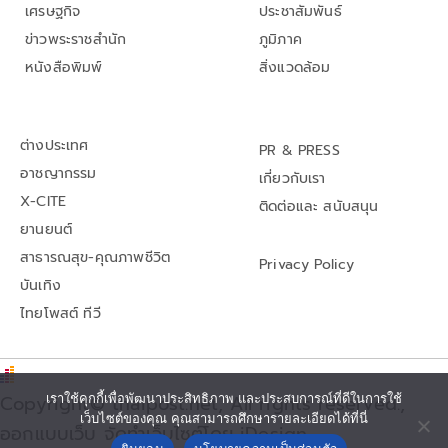
เศรษฐกิจ
ประชาสัมพันธ์
ข่าวพระราชสำนัก
ภูมิภาค
หนังสือพิมพ์
สิ่งแวดล้อม
ต่างประเทศ
PR & PRESS
อาชญากรรม
เกี่ยวกับเรา
X-CITE
ติดต่อและ สนับสนุน
ยานยนต์
สาธารณสุข-คุณภาพชีวิต
Privacy Policy
บันเทิง
ไทยโพสต์ ทีวี
Copyright© thaipost.net, All rights reserved.,
เราใช้คุกกี้เพื่อพัฒนาประสิทธิภาพ และประสบการณ์ที่ดีในการใช้
เว็บไซต์ของคุณ คุณสามารถศึกษารายละเอียดได้ที่นี่
ออกแบบเว็บ จัดทำเว็บไซต์โดย iDesign