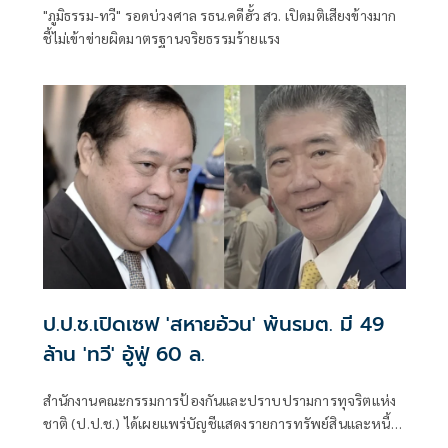
"ภูมิธรรม-ทวี" รอดบ่วงศาล รธน.คดีฮั้ว สว. เปิดมติเสียงข้างมาก
ชี้ไม่เข้าข่ายผิดมาตรฐานจริยธรรมร้ายแรง
ป.ป.ช.เปิดเซฟ 'สหายอ้วน' พ้นรมต. มี 49
ล้าน 'ทวี' อู้ฟู่ 60 ล.
สำนักงานคณะกรรมการป้องกันและปราบปรามการทุจริตแห่ง
ชาติ (ป.ป.ช.) ได้เผยแพร่บัญชีแสดงรายการทรัพย์สินและหนี้
สินของผู้ดำรง