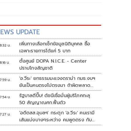
EWS UPDATE
เพิ่มทางเลือกเช็กข้อมูลนิติบุคคล ซื้อ
8:32 น.
เฉพาะรายการได้แค่ 5 บาท
ตั้งศูนย์ DOPA N.I.C.E. - Center
8:16 น.
ปราบโกงสัญชาติ
'อ.วีระ' ยกธรรมมะแจงดราม่า กมธ.งบฯ
7:59 น.
ยันเป็นคนตรงไปตรงมา ถ้าผิดพลาด
พร้อมขอโทษ
รัฐบาลตีปี๊บ! ดัชนีเชื่อมั่นผู้บริโภคทะลุ
7:54 น.
50 สัญญาณศก.ฟื้นตัว
'อดีตสส.อุบลฯ' กระตุก 'อ.วีระ' คนเรามี
7:27 น.
เส้นแบ่งบางๆระหว่าง คนพูดตรง กับ
คนมีมารยาท