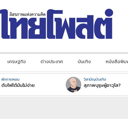
เศรษฐกิจ
ต่างประเทศ
บันเทิง
หนังสือพิม
ผักกาดหอม
วิสามัญบันเทิง
ดับไฟใต้มันไม่ง่าย
สุภาพบุรุษผู้อาวุโส?