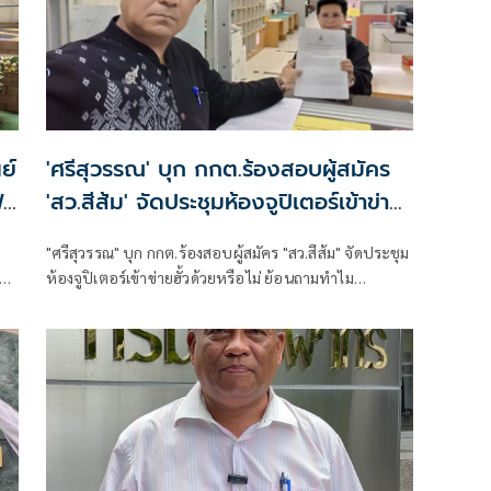
ย์
'ศรีสุวรรณ' บุก กกต.ร้องสอบผู้สมัคร
้า
'สว.สีส้ม' จัดประชุมห้องจูปิเตอร์เข้าข่าย
'ฮั้ว' ด้วยหรือไม่
"ศรีสุวรรณ" บุก กกต.ร้องสอบผู้สมัคร "สว.สีส้ม" จัดประชุม
ห้องจูปิเตอร์เข้าข่ายฮั้วด้วยหรือไม่ ย้อนถามทำไม
พฤติกรรมที่ดูคล้ายกัน พอเป็นคนที่ตัวเองเชียร์ถึงเรียกว่า
"ทำงานร่วมกัน" หรือ "จัดตั้ง" แต่พอเป็นฝ่ายตรงข้ามกลับ
รีบใช้คำว่า "ฮั้ว" ยันต้องใช้มาตรฐานเดียวกันกับทุกฝ่าย