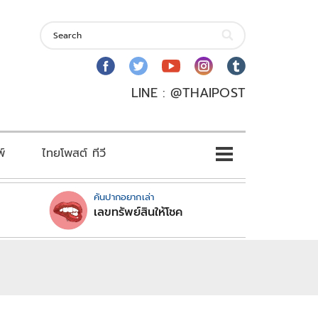
LINE : @THAIPOST
พ์
ไทยโพสต์ ทีวี
คันปากอยากเล่า
เลขทรัพย์สินให้โชค