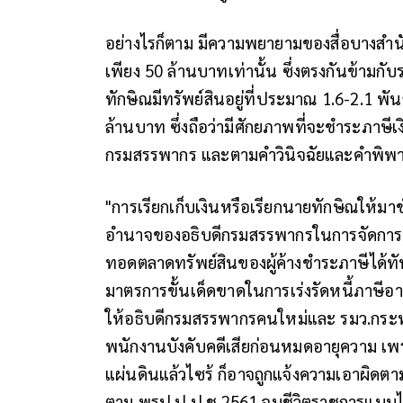
อย่างไรก็ตาม มีความพยายามของสื่อบางสำนัก
เพียง 50 ล้านบาทเท่านั้น ซึ่งตรงกันข้ามก
ทักษิณมีทรัพย์สินอยู่ที่ประมาณ 1.6-2.1 
ล้านบาท ซึ่งถือว่ามีศักยภาพที่จะชำระภาษ
กรมสรรพากร และตามคำวินิจฉัยและคำพิพ
"การเรียกเก็บเงินหรือเรียกนายทักษิณให้
อำนาจของอธิบดีกรมสรรพากรในการจัดการ "
ทอดตลาดทรัพย์สินของผู้ค้างชำระภาษีได้ทันท
มาตรการขั้นเด็ดขาดในการเร่งรัดหนี้ภาษีอากร
ให้อธิบดีกรมสรรพากรคนใหม่และ รมว.กระทรวง
พนักงานบังคับคดีเสียก่อนหมดอายุความ เพร
แผ่นดินแล้วไซร้ ก็อาจถูกแจ้งความเอาผิดตา
ตาม พรป.ป.ป.ช.2561 จบชีวิตราชการแบบไม่