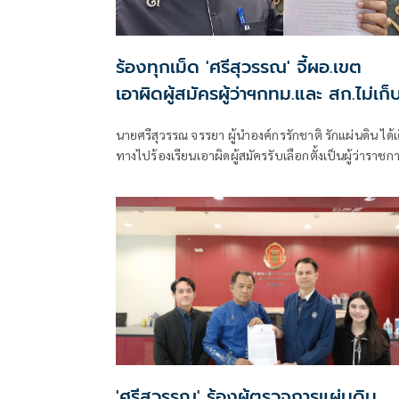
ร้องทุกเม็ด 'ศรีสุวรรณ' จี้ผอ.เขต
เอาผิดผู้สมัครผู้ว่าฯกทม.และ สก.ไม่เก็
ป้ายหาเสียง
นายศรีสุวรรณ จรรยา ผู้นำองค์กรรักชาติ รักแผ่นดิน ได้เ
ทางไปร้องเรียนเอาผิดผู้สมัครรับเลือกตั้งเป็นผู้ว่าราชก
กรุงเทพมหานคร และผู้สมัครรับเลือกตั้งเป็นสมาชิกสภา
กรุงเทพมหานครร (สก.) ที่ไม่ยอมเก็บป้ายหาเสียงของ
'ศรีสุวรรณ' ร้องผู้ตรวจการแผ่นดิน