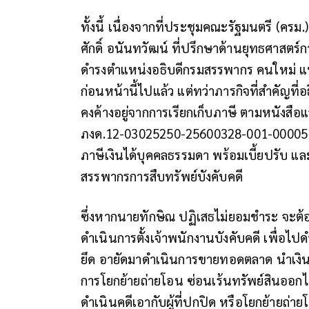
ทั้งนี้ เนื่องจากที่ประชุมคณะรัฐมนตรี (ครม.
ศักดิ์ อนันทวัฒน์ ที่ปรึกษาด้านยุทธศาสตร์ก
ดำรงตำแหน่งอธิบดีกรมสรรพากร คนใหม่ แทน
ก่อนหน้านี้ไปแล้ว แต่ทว่าภารกิจที่สำคัญท
คงค้างอยู่จากการเรียกเก็บภาษี ตามหนังสือแ
ภงด.12-03025250-25600328-001-00005 ลงว
ภาษีเงินได้บุคคลธรรมดา พร้อมเบี้ยปรับ และ
สรรพากรการสืบทรัพย์บังคับคดี
ซึ่งหากนายทักษิณ ปฏิเสธไม่ยอมชำระ จะต้อ
ดำเนินการตั้งเจ้าพนักงานบังคับคดี เพื่อไป
ยึด อายัดมาดำเนินการขายทอดตลาด นำเงิน
การโยกย้ายถ่ายโอน ซ่อนเร้นทรัพย์สินออกไป
ดำเนินคดีเอากับผู้ที่ปกปิด หรือโยกย้ายถ่าย