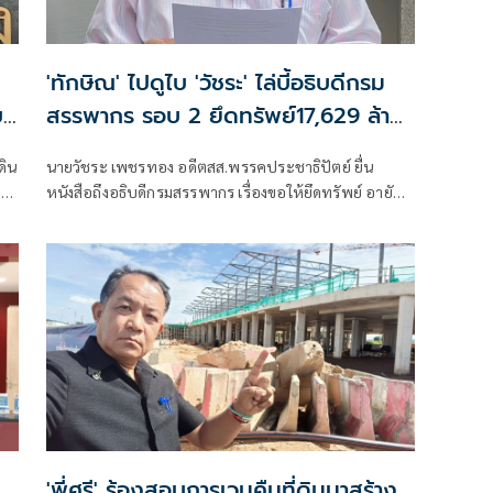
'ทักษิณ' ไปดูไบ 'วัชระ' ไล่บี้อธิบดีกรม
บ
สรรพากร รอบ 2 ยึดทรัพย์17,629 ล้าน
ตามคำพิพากษา
ดิน
นายวัชระ เพชรทอง อดีตสส.พรรคประชาธิปัตย์ ยื่น
าร
หนังสือถึงอธิบดีกรมสรรพากร เรื่องขอให้ยึดทรัพย์ อายัด
และขายทอดตลาดทรัพย์สินของนายทักษิณ ชินวัตร (ฉบับ
ตน
ที่ ๒)
'พี่ศรี' ร้องสอบการเวนคืนที่ดินมาสร้าง