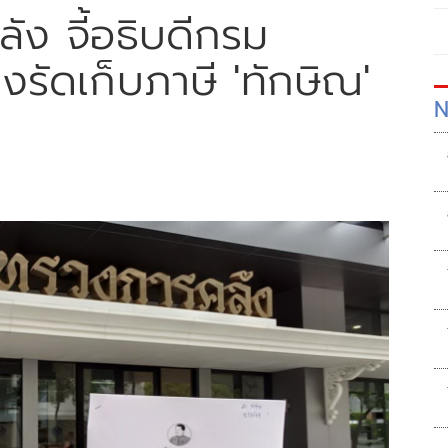
ลัง จี้อธิบดีกรม
งรัดเก็บภาษี 'ทักษิณ'
N