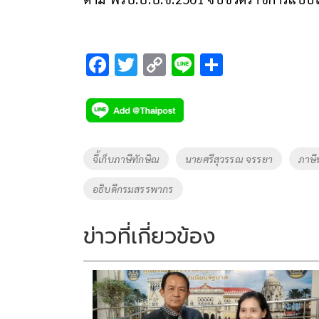
F
T
C
Li
S
ac
wi
o
n
h
e
tt
p
e
ar
b
er
y
e
o
Li
Tags
จี้เก็บภาษีทักษิณ
นายศรีสุวรรณ จรรยา
ภาษี
o
n
อธิบดีกรมสรรพากร
k
k
ข่าวที่เกี่ยวข้อง