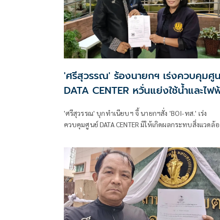
'ศรีสุวรรณ' ร้องนายกฯ เร่งควบคุมศูน
DATA CENTER หวั่นแย่งใช้น้ำและไฟฟ
จากประชาชน
'ศรีสุวรรณ' บุกทำเนียบฯ จี้ นายกฯสั่ง 'BOI-ทส.' เร่ง
ควบคุมศูนย์ DATA CENTER มิให้เกิดผลกระทบสิ่งแวดล้อม
ป้องกันการแย่งใช้น้ำและไฟฟ้าจากประชาชน ขู่หากยัง
เพิกเฉยร้องศาลปกครอง