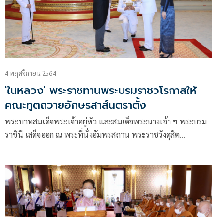
4 พฤศจิกายน 2564
'ในหลวง' พระราชทานพระบรมราชวโรกาสให้
คณะทูตถวายอักษรสาส์นตราตั้ง
พระบาทสมเด็จพระเจ้าอยู่หัว และสมเด็จพระนางเจ้า ฯ พระบรม
ราชินี เสด็จออก ณ พระที่นั่งอัมพรสถาน พระราชวังดุสิต
พระราชทานพระบรมราชวโรกาสให้เอกอัครราชทูตต่างประเทศ
ประจำประเทศไทย