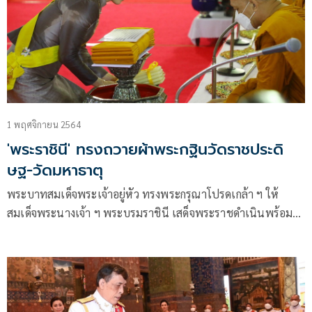
1 พฤศจิกายน 2564
'พระราชินี' ทรงถวายผ้าพระกฐินวัดราชประดิ
ษฐ-วัดมหาธาตุ
พระบาทสมเด็จพระเจ้าอยู่หัว ทรงพระกรุณาโปรดเกล้า ฯ ให้
สมเด็จพระนางเจ้า ฯ พระบรมราชินี เสด็จพระราชดำเนินพร้อม
ด้วยสมเด็จพระเจ้าลูกเธอ เจ้าฟ้าพัชรกิติยาภา นเรนทิราเทพยวดี
กรมหลวงราชสาริณีสิริพัชร มหาวัชรราชธิดา