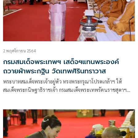
2 พฤศจิกายน 2564
กรมสมเด็จพระเทพฯ เสด็จฯแทนพระองค์
ถวายผ้าพระกฐิน วัดเทพศิรินทราวาส
พระบาทสมเด็จพระเจ้าอยู่หัว ทรงพระกรุณาโปรดเกล้าฯ ให้
สมเด็จพระกนิษฐาธิราชเจ้า กรมสมเด็จพระเทพรัตนราชสุดาฯ
สยามบรมราชกุมารี เสด็จฯแทนพระองค์ไปในการพระราชพิธี
ถวายผ้าพระกฐิน พุทธศักราช 2564 ณ วัดเทพศิรินทราวาส และ
วัดราชาธิวาสวิหาร