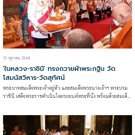
31 ตุลาคม 2564
'ในหลวง-ราชินี' ทรงถวายผ้าพระกฐิน วัด
โสมนัสวิหาร-วัดสุทัศน์
พระบาทสมเด็จพระเจ้าอยู่หัว และสมเด็จพระนางเจ้าฯ พระบรม
ราชินี เสด็จพระราชดำเนินโดยรถยนต์พระที่นั่ง พร้อมด้วยสมเด็จ
พระเจ้าลูกเธอ เจ้าฟ้าพัชรกิติยาภา นเรนทิราเทพยวดี กรมหลวง
ราชสาริณีสิริพัชร มหาวัชรราชธิดา และเจ้าคุณพระสินีนาฏ
พิลาสกัลยาณี จากพระที่นั่ง