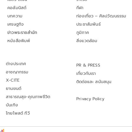
คอลัมนิสต์
กีฬา
บทความ
ท่องเที่ยว – ศิลปวัฒนธรรม
เศรษฐกิจ
ประชาสัมพันธ์
ข่าวพระราชสำนัก
ภูมิภาค
หนังสือพิมพ์
สิ่งแวดล้อม
ต่างประเทศ
PR & PRESS
อาชญากรรม
เกี่ยวกับเรา
X-CITE
ติดต่อและ สนับสนุน
ยานยนต์
สาธารณสุข-คุณภาพชีวิต
Privacy Policy
บันเทิง
ไทยโพสต์ ทีวี