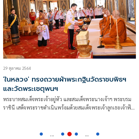
29 ตุลาคม 2564
'ในหลวง' ทรงถวายผ้าพระกฐินวัดราชบพิธฯ
และวัดพระเชตุพนฯ
พระบาทสมเด็จพระเจ้าอยู่หัว และสมเด็จพระนางเจ้าฯ พระบรม
ราชินี เสด็จพระราชดำเนินพร้อมด้วยสมเด็จพระเจ้าลูกเธอเจ้าฟ้า
พัชรกิติยาภานเรนทรเทพยวดีกรมหลวงราชสาริณีสิริพัชรมหา
วัชรราชธิดาสมเด็จพระเจ้าลูกเธอเจ้าฟ้าสิริวัณ ณ วรีนารีรัตนราช
กัญญา
...
...