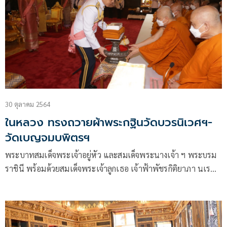
30 ตุลาคม 2564
ในหลวง ทรงถวายผ้าพระกฐินวัดบวรนิเวศฯ-
วัดเบญจมบพิตรฯ
พระบาทสมเด็จพระเจ้าอยู่หัว และสมเด็จพระนางเจ้า ฯ พระบรม
ราชินี พร้อมด้วยสมเด็จพระเจ้าลูกเธอ เจ้าฟ้าพัชรกิติยาภา นเรนทิ
ราเทพยวดี กรมหลวงราชสาริณีสิริพัชร มหาวัชรราชธิดา และเจ้า
คุณพระสินีนาฏ