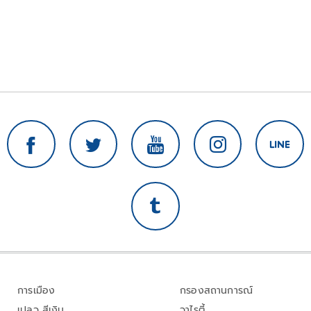
การเมือง
กรองสถานการณ์
เปลว สีเงิน
วาไรตี้