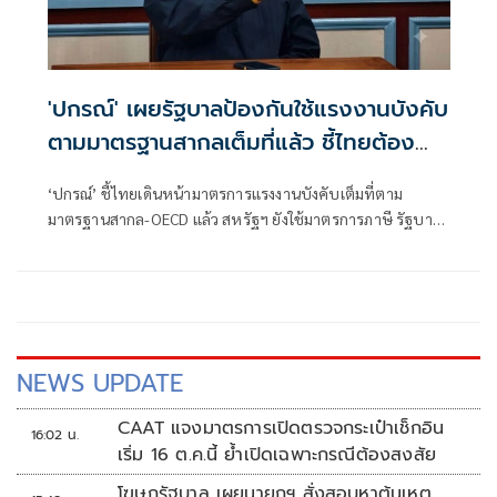
'ปกรณ์' เผยรัฐบาลป้องกันใช้แรงงานบังคับ
ตามมาตรฐานสากลเต็มที่แล้ว ชี้ไทยต้อง
ปรับตัวเจรจาคู่ค้ารายอื่น อย่าหวังพึ่งพา
‘ปกรณ์’ ชี้ไทยเดินหน้ามาตรการแรงงานบังคับเต็มที่ตาม
สหรัฐ
มาตรฐานสากล-OECD แล้ว สหรัฐฯ ยังใช้มาตรการภาษี รัฐบาล
เร่งหาทางออกใหม่ให้ประเทศ กระจายตลาด เพิ่มอำนาจต่อ
รอง รับมือการค้าโลกผันผวน
NEWS UPDATE
CAAT แจงมาตรการเปิดตรวจกระเป๋าเช็กอิน
16:02 น.
เริ่ม 16 ต.ค.นี้ ย้ำเปิดเฉพาะกรณีต้องสงสัย
โฆษกรัฐบาล เผยนายกฯ สั่งสอบหาต้นเหตุ