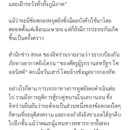
และเฝ้าระวังทั่วทั้งภูมิภาค”
แม้ว่าจะมีข้อตกลงหยุดยิงซึ่งมีผลบังคับใช้มาโดย
ตลอดตั้งแต่เดือนเมษายน แต่ก็ยังมีการปะทะกันเกิด
ขึ้นเป็นครั้งคราว
สำนักข่าว IRNA ของอิหร่านรายงานว่า ระบบป้องกัน
ภัยทางอากาศยิงโดรน “ของศัตรูผู้รุกรานสหรัฐฯ-ไซ
ออนิสต์” ตกเมื่อวันเสาร์ โดยอ้างข้อมูลจากกองทัพ
อย่างไรก็ตาม การเจรจาทางการทูตยังคงดำเนินต่อ
ไป รวมถึงการยุติการสู้รบคู่ขนานในเลบานอน ซึ่ง
อิหร่านยืนยันว่าจะต้องเป็นส่วนหนึ่งของข้อตกลงใดๆ
ก็ตามที่จะยุติสงคราม และกองกำลังอิสราเอลได้รุกคืบ
ไปอีกขั้น แม้ว่าคณะผู้แทนทางทหารจากทั้งสอง