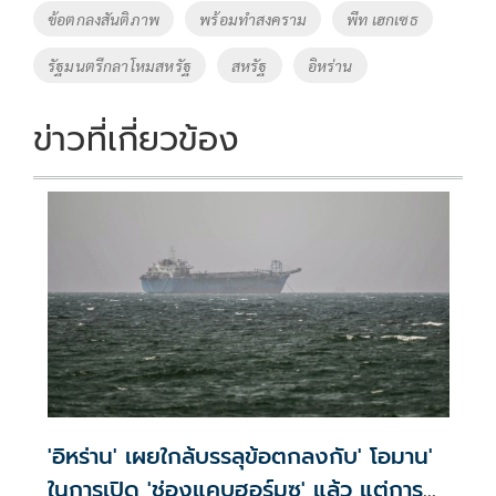
o
Li
Tags
ข้อตกลงสันติภาพ
พร้อมทำสงคราม
พีท เฮกเซธ
o
n
รัฐมนตรีกลาโหมสหรัฐ
สหรัฐ
อิหร่าน
k
k
ข่าวที่เกี่ยวข้อง
'อิหร่าน' เผยใกล้บรรลุข้อตกลงกับ' โอมาน'
ในการเปิด 'ช่องแคบฮอร์มุซ' แล้ว แต่การ