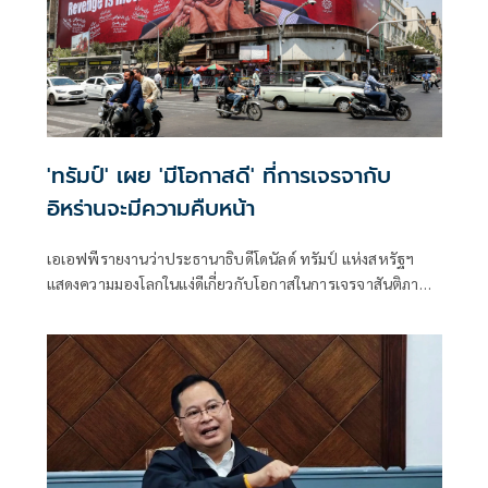
'ทรัมป์' เผย 'มีโอกาสดี' ที่การเจรจากับ
อิหร่านจะมีความคืบหน้า
เอเอฟพีรายงานว่าประธานาธิบดีโดนัลด์ ทรัมป์ แห่งสหรัฐฯ
แสดงความมองโลกในแง่ดีเกี่ยวกับโอกาสในการเจรจาสันติภาพ
กับอิหร่านในวันจันทร์ ขณะที่ทั้งสองฝ่ายงดเว้นการยิงกันเป็นวัน
ที่สามติดต่อกัน