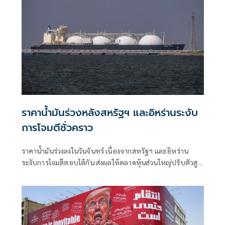
ราคาน้ำมันร่วงหลังสหรัฐฯ และอิหร่านระงับ
การโจมตีชั่วคราว
ราคาน้ำมันร่วงลงในวันจันทร์ เนื่องจากสหรัฐฯ และอิหร่าน
ระงับการโจมตีตอบโต้กัน ส่งผลให้ตลาดหุ้นส่วนใหญ่ปรับตัวสูง
ขึ้นในช่วงเริ่มต้นสัปดาห์ที่เต็มไปด้วยผลประกอบการของบริษัท
และการตัดสินใจของธนาคารกลางต่างๆ