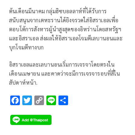
ต้นเดือนมีนาคม กลุ่มฮิซบอลลาห์ที่ได้รับการ
สนับสนุนจากเตหะรานได้ยิงจรวดใส่อิสราเอลเพื่อ
ตอบโต้การสังหารผู้นำสูงสุดของอิหร่านโดยสหรัฐฯ
และอิสราเอล ส่งผลให้อิสราเอลโจมตีเลบานอนและ
บุกโจมตีทางบก
อิสราเอลและเลบานอนเริ่มการเจรจาโดยตรงใน
เดือนเมษายน และคาดว่าจะมีการเจรจารอบที่สี่ใน
สัปดาห์หน้า.
F
T
C
Li
S
ac
wi
o
n
h
e
tt
p
e
ar
b
er
y
e