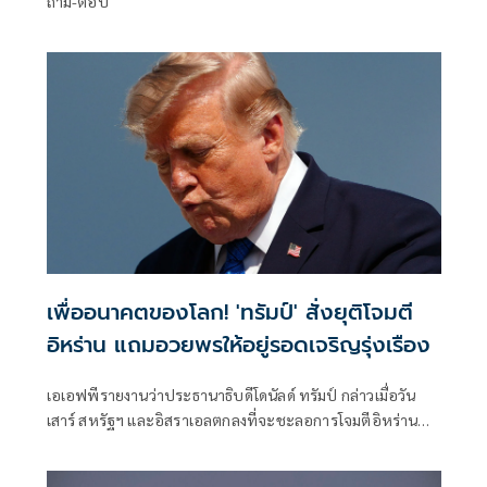
ถาม-ตอบ
เพื่ออนาคตของโลก! 'ทรัมป์' สั่งยุติโจมตี
อิหร่าน แถมอวยพรให้อยู่รอดเจริญรุ่งเรือง
เอเอฟพีรายงานว่าประธานาธิบดีโดนัลด์ ทรัมป์ กล่าวเมื่อวัน
เสาร์ สหรัฐฯ และอิสราเอลตกลงที่จะชะลอการโจมตีอิหร่าน
ครั้งใหม่ โดยมีเงื่อนไขว่าต้องบรรลุข้อตกลงยุติความขัดแย้งที่ยืด
เยื้อมาหลายเดือนโดยเร็ว