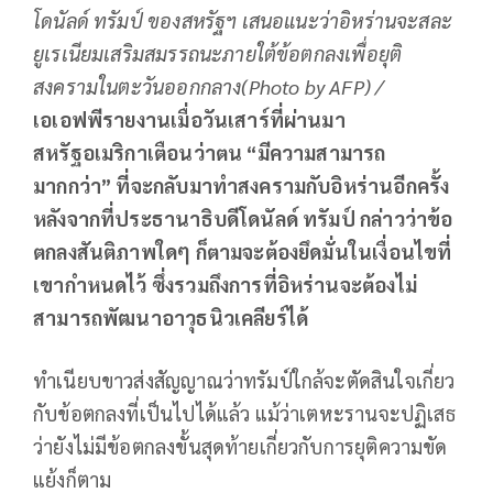
โดนัลด์ ทรัมป์ ของสหรัฐฯ เสนอแนะว่าอิหร่านจะสละ
ยูเรเนียมเสริมสมรรถนะภายใต้ข้อตกลงเพื่อยุติ
สงครามในตะวันออกกลาง(Photo by AFP) /
เอเอฟพีรายงานเมื่อวันเสาร์ที่ผ่านมา
สหรัฐอเมริกาเตือนว่าตน “มีความสามารถ
มากกว่า” ที่จะกลับมาทำสงครามกับอิหร่านอีกครั้ง
หลังจากที่ประธานาธิบดีโดนัลด์ ทรัมป์ กล่าวว่าข้อ
ตกลงสันติภาพใดๆ ก็ตามจะต้องยึดมั่นในเงื่อนไขที่
เขากำหนดไว้ ซึ่งรวมถึงการที่อิหร่านจะต้องไม่
สามารถพัฒนาอาวุธนิวเคลียร์ได้
ทำเนียบขาวส่งสัญญาณว่าทรัมป์ใกล้จะตัดสินใจเกี่ยว
กับข้อตกลงที่เป็นไปได้แล้ว แม้ว่าเตหะรานจะปฏิเสธ
ว่ายังไม่มีข้อตกลงขั้นสุดท้ายเกี่ยวกับการยุติความขัด
แย้งก็ตาม