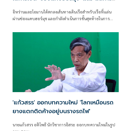
เปิดขึ้นอยู่กับสหรัฐฯ
อิหร่านและโอมานได้ตกลงเส้นทางเดินเรือสำหรับเรือที่แล่น
ผ่านช่องแคบฮอร์มุซ และกำลังดำเนินการขั้นสุดท้ายในการ
บริหารจัดการเส้นทางเดินเรือยุทธศาสตร์นี้ร่วมกัน เตหะราน
กล่าวเมื่อวันพุธที่ผ่านมา แม้ว่าเหตุการณ์ด้านความมั่นคงล่าสุด
จะเน้นย้ำถึงความเสี่ยงที่ยังคงมีอยู่สำหรับการขนส่งทางเรือใน
ภูมิภาคก็ตาม
'แก้วสรร' ออกบทความใหม่ 'โลกเหมือนรถ
ยางแตกติดค้างอยู่บนรางรถไฟ'
นายแก้วสรร อติโพธิ นักวิชาการอิสระ ออกบทความใหม่ในรูป