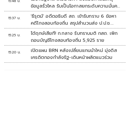
15:48 น.
ข้อมูลรั่วไหล รับเป็นโอกาสยกระดับความมั่นคง
ปลอดภัยข้อมูลภาครัฐทั้งระบบ
'ธีรุตม์' อดีตอธิบดี สถ. เข้ารับทราบ 6 ข้อหา
15:37 น.
คดีโกงสอบท้องถิ่น สรุปสำนวนส่ง ป.ป.ช.
สัปดาห์หน้า
ได้ฤกษ์เสียที! ก.กลาง รับทราบมติ กสถ. เพิก
15:25 น.
ถอนบัญชีโกงสอบท้องถิ่น 5,925 ราย
เปิดแผน BRN หลังเปลี่ยนแกนนำใหม่ มุ่งดิส
15:20 น.
เครดิตกองกำลังรัฐ-เดินหน้าผลิตแนวร่วม