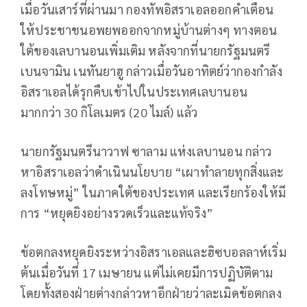
เมื่อวันเสาร์ที่ผ่านมา กองทัพอิสราเอลออกคำเตือน
ให้ประชาชนอพยพออกจากหมู่บ้านต่างๆ ทางตอน
ใต้ของเลบานอนเพิ่มเติม หลังจากที่นายกรัฐมนตรี
เบนจามิน เนทันยาฮู กล่าวเมื่อวันอาทิตย์ว่ากองกำลัง
อิสราเอลได้รุกคืบเข้าไปในประเทศเลบานอน
มากกว่า 30 กิโลเมตร (20 ไมล์) แล้ว
นายกรัฐมนตรีนาวาฟ ซาลาม แห่งเลบานอน กล่าว
หาอิสราเอลว่าดำเนินนโยบาย “เผาทำลายทุกสิ่งและ
ลงโทษหมู่” ในภาคใต้ของประเทศ และเรียกร้องให้มี
การ “หยุดยิงอย่างรวดเร็วและแท้จริง”
ข้อตกลงหยุดยิงระหว่างอิสราเอลและฮิซบอลลาห์เริ่ม
ต้นเมื่อวันที่ 17 เมษายน แต่ไม่เคยมีการปฏิบัติตาม
โดยทั้งสองฝ่ายต่างกล่าวหาอีกฝ่ายว่าละเมิดข้อตกลง