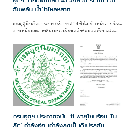
อุตุฯ เตือนฝนถล่ม 41 จังหวัด รับมือท่วม
ฉับพลัน น้ำป่าไหลหลาก
กรมอุตุนิยมวิทยา พยากรณ์อากาศ 24 ชั่วโมงข้างหน้าว่า บริเวณ
ภาคเหนือ และภาคตะวันออกเฉียงเหนือตอนบน ยังคงมีฝน
ตกหนักมากบางแห่ง ส่วนบริเวณภาคกลาง และภาคตะวันออกมี
ฝนตกหนักบางพื้นที่
กรมอุตุฯ ประกาศฉบับ 11 พายุโซนร้อน 'ไม
สัก' กำลังอ่อนกำลังลงเป็นดีเปรสชัน