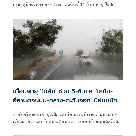
กรมอุตุนิยมวิทยา ออกประกาศฉบับที่ 11 เรื่อง พายุ 'ไมสัก'
เตือนพายุ 'ไมสัก' ช่วง 5-6 ก.ค. 'เหนือ-
อีสานตอนบน-กลาง-ตะวันออก' มีฝนหนัก
ถึงหนักมาก
จากอิทธิพลของพายุไมสัก และร่องมรสุมที่พาดผ่านประเทศ
เมียนมา ลาว และเวียดนามตอนบน ประกอบกับมรสุมตะวันตก
เฉียงใต้กำลังค่อนข้างแรงพัดปกคลุมทะเลอันดามัน
ประเทศไทย และอ่าวไทย