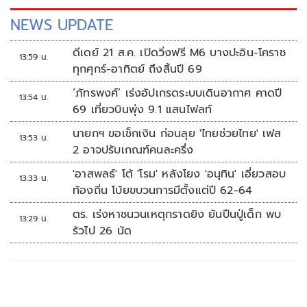
NEWS UPDATE
ดีเดย์ 21 ส.ค. เปิดวิ่งฟรี M6 บางปะอิน-โคราช
13:59 น.
ทุกศุกร์-อาทิตย์ ถึงสิ้นปี 69
‘ภัทรพงศ์’ เร่งอัปเกรดระบบเดินอากาศ คาดปี
13:54 น.
69 เที่ยวบินพุ่ง 9.1 แสนไฟลท์
นายกฯ ขอเช็กเงิน ก่อนลุย 'ไทยช่วยไทย' เฟส
13:53 น.
2 อาจปรับเกณฑ์คนละครึ่ง
'อาสพลธ์' โต้ 'โรม' หลังโยง 'อนุทิน' เอี่ยวสอบ
13:33 น.
ท้องถิ่น โบ้ยขบวนการมีตั้งแต่ปี 62-64
ตร. เร่งหาชนวนเหตุกราดยิง ยันปืนปู่เด็ก พบ
13:29 น.
รัวไป 26 นัด