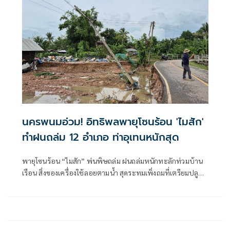
นครพนมอ่วม! อิทธิพลพายุโซนร้อน 'ไมสัก'
ทำฝนถล่ม 12 อำเภอ ท่าอุเทนหนักสุด
พายุโซนร้อน “ไมสัก” พ่นพิษถล่ม ฝนถล่มหนักทะลักท่วมบ้าน
เรือน สิ่งของเครื่องใช้ลอยตามน้ำ สุดระทมเพิ่งถมที่เตรียมปลูก
บ้าน น้ำซัดดินหายเกลี้ยง