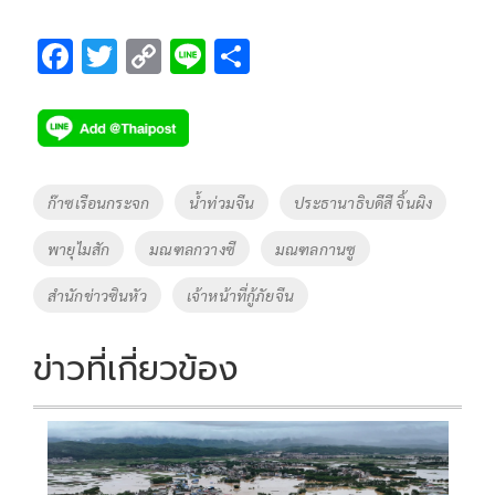
F
T
C
Li
S
ac
wi
o
n
h
e
tt
p
e
ar
b
er
y
e
o
Li
Tags
ก๊าซเรือนกระจก
น้ำท่วมจีน
ประธานาธิบดีสี จิ้นผิง
o
n
พายุไมสัก
มณฑลกวางซี
มณฑลกานซู
k
k
สำนักข่าวซินหัว
เจ้าหน้าที่กู้ภัยจีน
ข่าวที่เกี่ยวข้อง