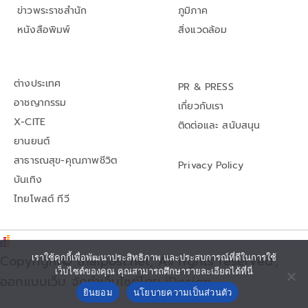
ข่าวพระราชสำนัก
ภูมิภาค
หนังสือพิมพ์
สิ่งแวดล้อม
ต่างประเทศ
PR & PRESS
อาชญากรรม
เกี่ยวกับเรา
X-CITE
ติดต่อและ สนับสนุน
ยานยนต์
สาธารณสุข-คุณภาพชีวิต
Privacy Policy
บันเทิง
ไทยโพสต์ ทีวี
Copyright© thaipost.net, All rights reserved.,
เราใช้คุกกี้เพื่อพัฒนาประสิทธิภาพ และประสบการณ์ที่ดีในการใช้
เว็บไซต์ของคุณ คุณสามารถศึกษารายละเอียดได้ที่นี่
ออกแบบเว็บ จัดทำเว็บไซต์โดย iDesign
ยินยอม
นโยบายความเป็นส่วนตัว