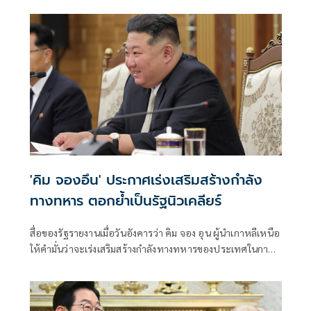
'คิม จองอึน' ประกาศเร่งเสริมสร้างกำลัง
ทางทหาร ตอกย้ำเป็นรัฐนิวเคลียร์
สื่อของรัฐรายงานเมื่อวันอังคารว่า คิม จอง อุน ผู้นำเกาหลีเหนือ
ให้คำมั่นว่าจะเร่งเสริมสร้างกำลังทางทหารของประเทศในการ
ประชุมพรรค โดยอ้างถึงความพยายามในการปรับปรุงกองทัพ
ของเกาหลีใต้และสหรัฐอเมริกาในภูมิภาคนี้