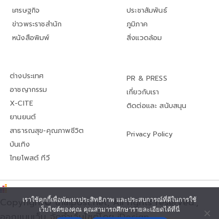
เศรษฐกิจ
ประชาสัมพันธ์
ข่าวพระราชสำนัก
ภูมิภาค
หนังสือพิมพ์
สิ่งแวดล้อม
ต่างประเทศ
PR & PRESS
อาชญากรรม
เกี่ยวกับเรา
X-CITE
ติดต่อและ สนับสนุน
ยานยนต์
สาธารณสุข-คุณภาพชีวิต
Privacy Policy
บันเทิง
ไทยโพสต์ ทีวี
เราใช้คุกกี้เพื่อพัฒนาประสิทธิภาพ และประสบการณ์ที่ดีในการใช้
Copyright© thaipost.net, All rights reserved.,
เว็บไซต์ของคุณ คุณสามารถศึกษารายละเอียดได้ที่นี่
ออกแบบเว็บ จัดทำเว็บไซต์โดย iDesign