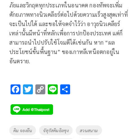
ภัยและวิกฤตทุกประเภทในอนาคต กองทัพจะเพิ่ม
ศักยภาพทางนิวเคลียร์ต่อไปด้วยความเร็วสูงสุดเท่าที่
จะเป็นไปได้ และขอให้จดจำไว้ว่า อาวุธนิวเคลียร์
เหล่านั้นมีหน้าที่หลักเพื่อการปกป้องประเทศ แต่ก็
สามารถนำไปปรับใช้โจมตีได้เช่นกัน หาก “ผล
ประโยชน์ขั้นพื้นฐาน” ของเกาหลีเหนือตกอยู่ใน
อันตราย.
F
T
C
Li
S
ac
wi
o
n
h
e
tt
p
e
ar
b
er
y
e
o
Li
Tags
คิม จองอึน
จัตุรัสคิมอิลซุง
สวนสนาม
o
n