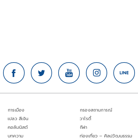
การเมือง
กรองสถานการณ์
เปลว สีเงิน
วาไรตี้
คอลัมนิสต์
กีฬา
บทความ
ท่องเที่ยว – ศิลปวัฒนธรรม