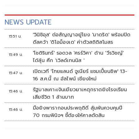
NEWS UPDATE
'วินิซิอุส' ต่อสัญญาอยู่โยง 'มาดริด' พร้อมปิด
15:51 น.
ดีลคว้า 'ดิโอม็องเด' ค่าตัวสถิติสโมสร
'โชติรินทร์' รอดวล 'ศรร์วิศา' ด้าน 'วีรวิชญ์'
15:49 น.
ได้ลุ้น ศึก 'เวิลด์เทนนิส '
เปิดเวที 'ไทยแลนด์ จูเนียร์ แชมเปี้ยนชิพ' 13-
15:47 น.
16 ส.ค.นี้ ณ อัลไพน์ เชียงใหม่
รัฐบาลเคาะเงินเยียวยาเหตุกราดยิงโรงเรียน
15:46 น.
เสียชีวิต 1 ล้านบาท
มือยิงพารากอนประพฤติดี ลุ้นพ้นควบคุมปี
15:46 น.
70 กรมพินิจฯ ชี้ต้องให้ศาลตัดสิน