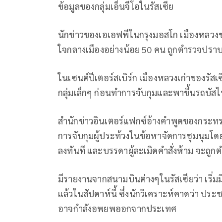
ข้อมูลของกลุ่มเอ็นจีโอในรัสเซีย
นักข่าวของเอเอฟพีในกรุงมอสโก เมืองหลวงขอ
ใจกลางเมืองอย่างน้อย 50 คน ถูกตำรวจปรา
ในเซนต์ปีเตอร์สเบิร์ก เมืองหลวงเก่าของรัสเซี
กลุ่มเล็กๆ ก่อนทำการจับกุมและพาขึ้นรถบัส
สำนักข่าวอินเตอร์แฟกซ์อ้างคำพูดของกระทรว
การจับกุมผู้ประท้วงในข้อหาจัดการชุมนุมโด
ลงทันที และบรรดาผู้ละเมิดคำสั่งห้าม จะถู
มีรายงานจากสนามบินต่างๆในรัสเซียว่า เริ่ม
แล้วในสัปดาห์นี้ ซึ่งนักวิเคราะห์คาดว่า ประ
อาจกำลังอพยพออกจากประเทศ