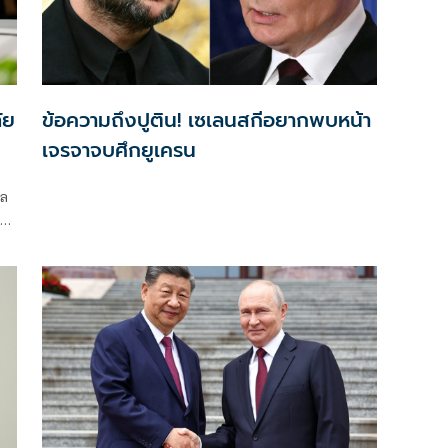
ัย
ข้อความถึงปูติน! เซเลนสกีอยากพบหน้า
เจรจาจบศึกยูเครน
ผล
ณะ
นด