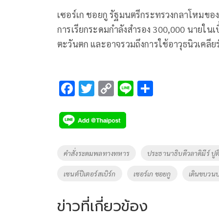
เซอร์เก ชอยกู รัฐมนตรีกระทรวงกลาโหมของร
การเรียกระดมกำลังสำรอง 300,000 นายในเบื
ตะวันตก และอาจรวมถึงการใช้อาวุธนิวเคลียร์
F
T
C
Li
S
ac
wi
o
n
h
e
tt
p
e
ar
b
er
y
e
o
Li
Tags
คำสั่งระดมพลทางทหาร
ประธานาธิบดีวลาดิมีร์ ปูต
o
n
เซนต์ปีเตอร์สเบิร์ก
เซอร์เก ชอยกู
เดินขบวนป
k
k
ข่าวที่เกี่ยวข้อง