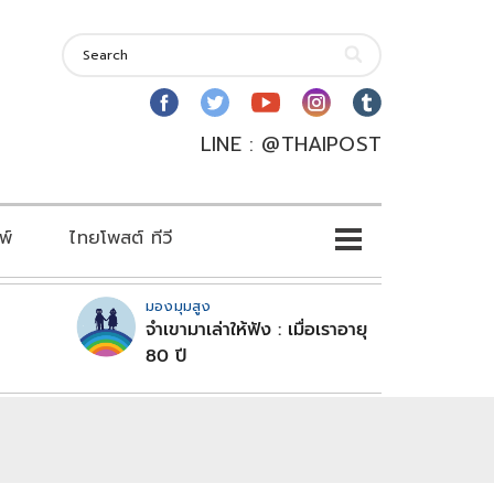
LINE : @THAIPOST
พ์
ไทยโพสต์ ทีวี
มองมุมสูง
จำเขามาเล่าให้ฟัง : เมื่อเราอายุ
80 ปี