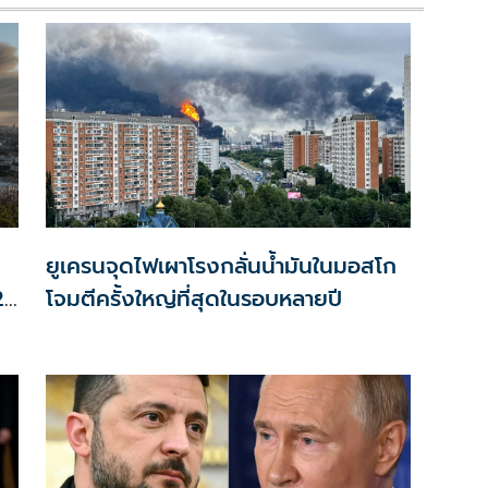
ยูเครนจุดไฟเผาโรงกลั่นน้ำมันในมอสโก
27
โจมตีครั้งใหญ่ที่สุดในรอบหลายปี