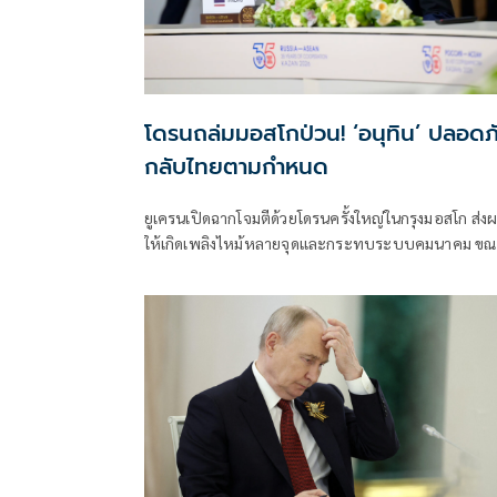
โดรนถล่มมอสโกป่วน! ‘อนุทิน’ ปลอดภ
กลับไทยตามกำหนด
ยูเครนเปิดฉากโจมตีด้วยโดรนครั้งใหญ่ในกรุงมอสโก ส่ง
ให้เกิดเพลิงไหม้หลายจุดและกระทบระบบคมนาคม ข
ที่ ‘อนุทิน ชาญวีรกูล’ ซึ่งอยู่ระหว่างร่วมประชุมสุดยอด
อาเซียน-รัสเซีย ที่เมืองคาซาน ยังปลอดภัยดี และมีกำห
เดินทางกลับประเทศไทยตามแผนเดิม