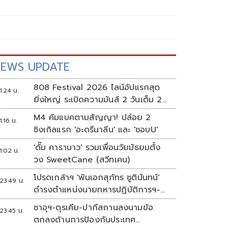
EWS UPDATE
808 Festival 2026 ไลน์อัปแรกสุด
1:24 น.
ยิ่งใหญ่ ระเบิดความมันส์ 2 วันเต็ม 2-
3 ต.ค.นี้
M4 คัมแบคตามสัญญา! ปล่อย 2
1:16 น.
ซิงเกิลแรก 'อะดรีนาลีน' และ 'ชอบU'
'ดั๊ม คาราบาว' รวมเพื่อนวัยมัธยมตั้ง
1:02 น.
วง SweetCane (สวีทเคน)
โปรดเกล้าฯ 'พันเอกสุภัทร ชูตินันทน์'
23:49 น.
ดำรงตำแหน่งนายทหารปฏิบัติการฯ-
พระราชทานยศ 'พลตรี'
ซาอุฯ-ตุรเคีย-ปากีสถานลงนามข้อ
23:45 น.
ตกลงด้านการป้องกันประเทศ