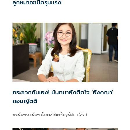
ลูกหมากชนิดรุนแรง
กระซวกกันเอง! นันทนายังติดใจ 'อังคณา'
ถอนญัตติ
ดร.นันทนา นันทวโรภาส สมาชิกวุฒิสภา (สว.)