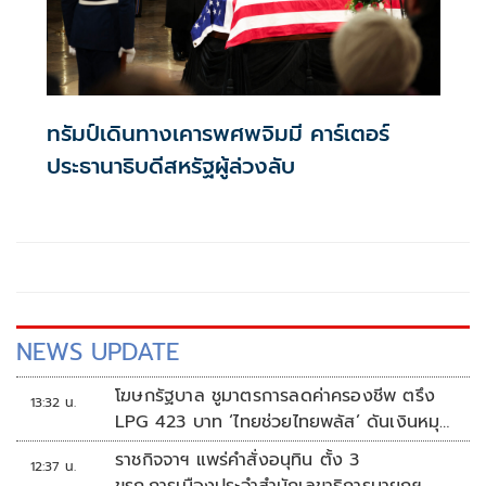
ทรัมป์เดินทางเคารพศพจิมมี คาร์เตอร์
ประธานาธิบดีสหรัฐผู้ล่วงลับ
NEWS UPDATE
โฆษกรัฐบาล ชูมาตรการลดค่าครองชีพ ตรึง
13:32 น.
LPG 423 บาท ‘ไทยช่วยไทยพลัส’ ดันเงินหมุน
แสนล้าน
ราชกิจจาฯ แพร่คำสั่งอนุทิน ตั้ง 3
12:37 น.
ขรก.การเมืองประจำสำนักเลขาธิการนายกฯ