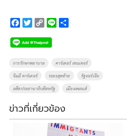
F
T
C
Li
S
ac
wi
o
n
h
e
tt
p
e
ar
b
er
y
e
o
Li
Tags
การรักษาพยาบาล
คาร์เตอร์ เซนเตอร์
o
n
จิมมี คาร์เตอร์
ระยะสุดท้าย
รัฐจอร์เจีย
k
k
อดีตประธานาธิบดีสหรัฐ
เมืองเพลนส์
ข่าวที่เกี่ยวข้อง