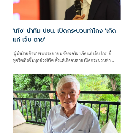
'เท้ง' นำทีม ปชน. เปิดกระบวนท่าโกง 'เกิด
แก่ เจ็บ ตาย'
'ผู้นำฝ่ายค้าน' พบประชาชน จัดฟอรัม 'เกิด แก่ เจ็บ โกง' ชี้
ทุจริตเกิดขึ้นทุกช่วงชีวิต ตั้งแต่เกิดจนตาย เปิดกระบวนท่า
คอร์รัปชัน ทุกปีงบรั่วไหล 3 แสนล้านบาท