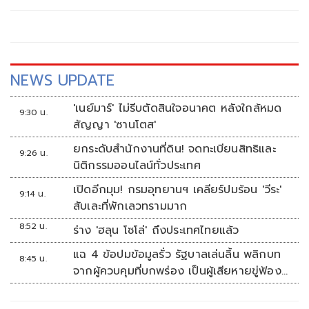
ขโมยสิทธิของประชาชน
NEWS UPDATE
'เนย์มาร์' ไม่รีบตัดสินใจอนาคต หลังใกล้หมด
9:30 น.
สัญญา 'ซานโตส'
ยกระดับสำนักงานที่ดิน! จดทะเบียนสิทธิและ
9:26 น.
นิติกรรมออนไลน์ทั่วประเทศ
เปิดอีกมุม! กรมอุทยานฯ เคลียร์ปมร้อน 'วีระ'
9:14 น.
สับเละที่พักเลวทรามมาก
8:52 น.
ร่าง 'ฮลุน โซโล่' ถึงประเทศไทยแล้ว
แฉ 4 ข้อปมข้อมูลรั่ว รัฐบาลเล่นลิ้น พลิกบท
8:45 น.
จากผู้ควบคุมที่บกพร่อง เป็นผู้เสียหายขู่ฟ้อง
คนเอาความจริงมาพูด