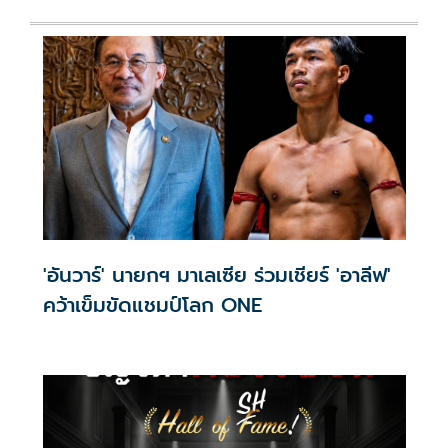
'อันวาร์' นายกฯ มาเลเซีย ร่วมเชียร์ 'อาลีฟ'
คว้าเข็มขัดแชมป์โลก ONE