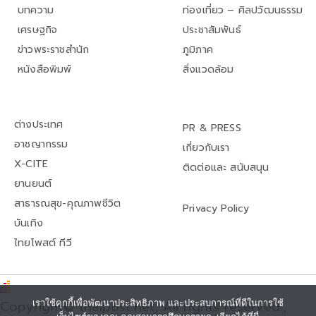
บทความ
ท่องเที่ยว – ศิลปวัฒนธรรม
เศรษฐกิจ
ประชาสัมพันธ์
ข่าวพระราชสำนัก
ภูมิภาค
หนังสือพิมพ์
สิ่งแวดล้อม
ต่างประเทศ
PR & PRESS
อาชญากรรม
เกี่ยวกับเรา
X-CITE
ติดต่อและ สนับสนุน
ยานยนต์
สาธารณสุข-คุณภาพชีวิต
Privacy Policy
บันเทิง
ไทยโพสต์ ทีวี
เราใช้คุกกี้เพื่อพัฒนาประสิทธิภาพ และประสบการณ์ที่ดีในการใช้
Copyright© thaipost.net, All rights reserved.,