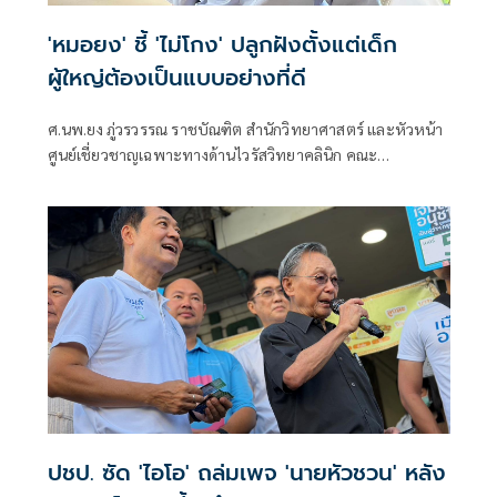
'หมอยง' ชี้ 'ไม่โกง' ปลูกฝังตั้งแต่เด็ก
ผู้ใหญ่ต้องเป็นแบบอย่างที่ดี
ศ.นพ.ยง ภู่วรวรรณ ราชบัณฑิต สำนักวิทยาศาสตร์ และหัวหน้า
ศูนย์เชี่ยวชาญเฉพาะทางด้านไวรัสวิทยาคลินิก คณะ
แพทยศาสตร์ จุฬาลงกรณ์มหาวิทยาลัย โพสต์ข้อความผ่านเฟ
ซบุ๊กว่า ความซื่อสัตย์ ไม่คดโกงต้องปลูกฝังตั้งแต่ยังเด็ก
ปชป. ซัด 'ไอโอ' ถล่มเพจ 'นายหัวชวน' หลัง