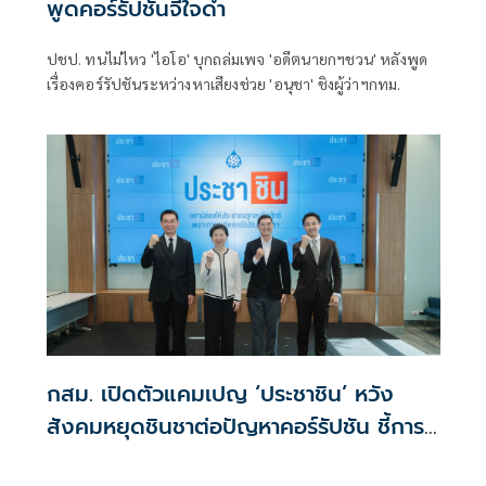
พูดคอร์รัปชันจี้ใจดำ
ปชป. ทนไม่ไหว 'ไอโอ' บุกถล่มเพจ 'อดีตนายกฯชวน' หลังพูด
เรื่องคอร์รัปชันระหว่างหาเสียงช่วย 'อนุชา' ชิงผู้ว่าฯกทม.
กสม. เปิดตัวแคมเปญ ‘ประชาชิน’ หวัง
สังคมหยุดชินชาต่อปัญหาคอร์รัปชัน ชี้การ
ทุจริตไม่ใช่แค่โกงงบประมาณ แต่คือการ