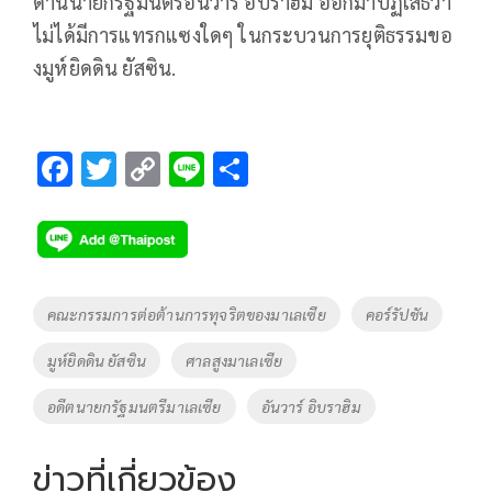
ด้านนายกรัฐมนตรีอันวาร์ อิบราฮิม ออกมาปฏิเสธว่า
ไม่ได้มีการแทรกแซงใดๆ ในกระบวนการยุติธรรมขอ
งมูห์ยิดดิน ยัสซิน.
F
T
C
Li
S
ac
wi
o
n
h
e
tt
p
e
ar
b
er
y
e
o
Li
Tags
คณะกรรมการต่อต้านการทุจริตของมาเลเซีย
คอร์รัปชัน
o
n
มูห์ยิดดิน ยัสซิน
ศาลสูงมาเลเซีย
k
k
อดีตนายกรัฐมนตรีมาเลเซีย
อันวาร์ อิบราฮิม
ข่าวที่เกี่ยวข้อง