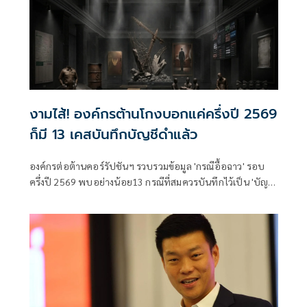
งามไส้! องค์กรต้านโกงบอกแค่ครึ่งปี 2569
ก็มี 13 เคสบันทึกบัญชีดำแล้ว
องค์กรต่อต้านคอร์รัปชันฯ รวบรวมข้อมูล 'กรณีอื้อฉาว' รอบ
ครึ่งปี 2569 พบอย่างน้อย13 กรณีที่สมควรบันทึกไว้เป็น 'บัญชี
ดำคอร์รัปชัน' และความอ่อนแอของระบบหลักนิติธรรมไทย 4
มิติ