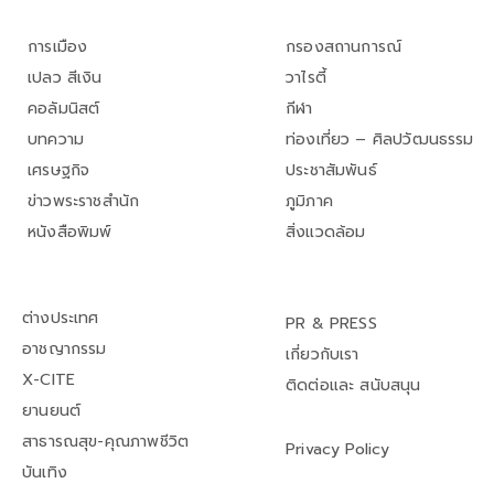
การเมือง
กรองสถานการณ์
เปลว สีเงิน
วาไรตี้
คอลัมนิสต์
กีฬา
บทความ
ท่องเที่ยว – ศิลปวัฒนธรรม
เศรษฐกิจ
ประชาสัมพันธ์
ข่าวพระราชสำนัก
ภูมิภาค
หนังสือพิมพ์
สิ่งแวดล้อม
ต่างประเทศ
PR & PRESS
อาชญากรรม
เกี่ยวกับเรา
X-CITE
ติดต่อและ สนับสนุน
ยานยนต์
สาธารณสุข-คุณภาพชีวิต
Privacy Policy
บันเทิง