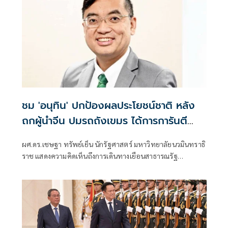
ระเบียบ ลุยปฏิรูปราชการ-สร้างคน ดันเศรษฐกิจกระจายตัว
ระดมพลังคนไทยยกกำลังประเทศ
ชม 'อนุทิน' ปกป้องผลประโยชน์ชาติ หลัง
ถกผู้นำจีน ปมรถถังเขมร ได้การการันตี
ห้ามใช้ซัดกับไทย
ผศ.ดร.เชษฐา ทรัพย์เย็น นักรัฐศาสตร์ มหาวิทยาลัยนวมินทราธิ
ราช แสดงความคิดเห็นถึงการเดินทางเยือนสาธารณรัฐ
ประชาชนจีนของนายอนุทิ