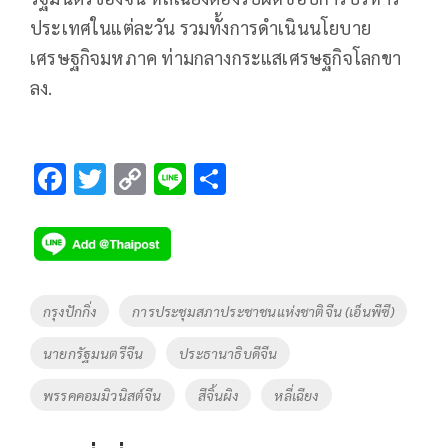
ประเทศในแต่ละวัน รวมทั้งการดำเนินนโยบาย
เศรษฐกิจมหภาค ท่ามกลางกระแสเศรษฐกิจโลกขา
ลง.
F
T
C
Li
S
ac
wi
o
n
h
e
tt
p
e
ar
b
er
y
e
o
Li
Tags
กรุงปักกิ่ง
การประชุมสภาประชาชนแห่งชาติจีน (เอ็นพีซี)
o
n
นายกรัฐมนตรีจีน
ประธานาธิบดีจีน
k
k
พรรคคอมมิวนิสต์จีน
สีจิ้นผิง
หลี่เฉียง