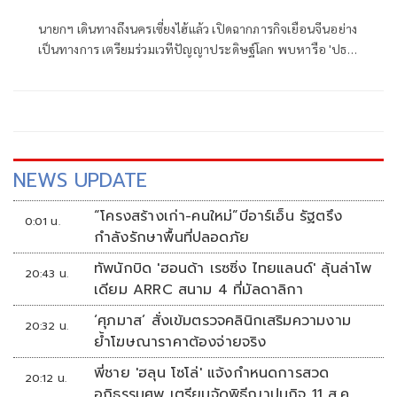
นายกฯ เดินทางถึงนครเซี่ยงไฮ้แล้ว เปิดฉากภารกิจเยือนจีนอย่าง
เป็นทางการ เตรียมร่วมเวทีปัญญาประดิษฐ์โลก พบหารือ 'ปธน.
สี จิ้นผิง' ผลักดันความร่วมมือด้านเทคโนโลยี-เศรษฐกิจ-ลงทุน
NEWS UPDATE
“โครงสร้างเก่า-คนใหม่”บีอาร์เอ็น รัฐตรึง
0:01 น.
กำลังรักษาพื้นที่ปลอดภัย
ทัพนักบิด 'ฮอนด้า เรซซิ่ง ไทยแลนด์' ลุ้นล่าโพ
20:43 น.
เดียม ARRC สนาม 4 ที่มัลดาลิกา
‘ศุภมาส’ สั่งเข้มตรวจคลินิกเสริมความงาม
20:32 น.
ย้ำโฆษณาราคาต้องจ่ายจริง
พี่ชาย 'ฮลุน โซโล่' แจ้งกำหนดการสวด
20:12 น.
อภิธรรมศพ เตรียมจัดพิธีฌาปนกิจ 11 ส.ค.