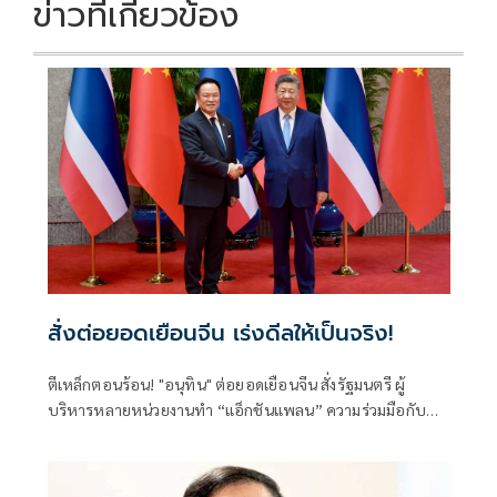
ข่าวที่เกี่ยวข้อง
สั่งต่อยอดเยือนจีน เร่งดีลให้เป็นจริง!
ตีเหล็กตอนร้อน! "อนุทิน" ต่อยอดเยือนจีน สั่งรัฐมนตรี ผู้
บริหารหลายหน่วยงานทำ “แอ็กชันแพลน” ความร่วมมือกับ
รัฐบาลจีนให้เป็นรูปธรรม ทั้งด้านการค้าการลงทุน ความมั่นคง
การปราบปรามอาชญากรรมข้ามชาติ การท่องเที่ยว เทคโนโลยี
แห่งอนาคตทั้งเอไอและอีวี ชูวิศวกรการเมืองฝ่าวิกฤตโลกไร้