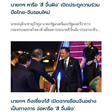
นายกฯ หารือ 'สี จิ้นผิง' เปิดประตูความร่วม
มือไทย-จีนรอบใหม่
นายอนุทิน ชาญวีรกูล นายกรัฐมนตรีและรัฐมนตรีว่าการ
กระทรวงมหาดไทย เข้าเยี่ยมคารวะนายสี จิ้นผิง ประธานาธิบดี
แห่งสาธารณรัฐประชาชนจีน โดยประธานาธิบดีสีได้กล่าวถวาย
พระพระพรชัยมงคลพระบาทสมเด็จพระเจ้าอยู่หัว เนื่องใน
โอกาสวันเฉลิมพระชนมพรรษา 28 กรกฏาคม 2569 นี้ ซึ่งนายก
รัฐมนตรีได้กล่าวชื่นชมและขอบคุณรัฐบาลจีนในการถวายการ
ต้อนรับ
นายกฯ ถึงเซี่ยงไฮ้ เปิดฉากเยือนจีนอย่าง
เป็นทางการ จ่อหารือ 'สี จิ้นผิง'