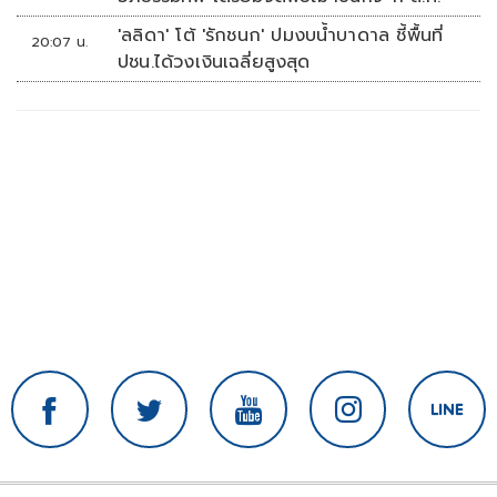
'ลลิดา' โต้ 'รักชนก' ปมงบน้ำบาดาล ชี้พื้นที่
20:07 น.
ปชน.ได้วงเงินเฉลี่ยสูงสุด