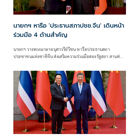
นายกฯ หารือ 'ประธานสภาปชช.จีน' เดินหน้า
ร่วมมือ 4 ด้านสำคัญ
นายกฯ วางพวงมาลาอนุสาวรีย์วีชน หารือประธานสภา
ประชาชนแห่งชาติจีน ส่งเสริมความร่วมมือสองรัฐสภา สานต่อ
มิตรภาพไทย–จีนปีที่ 51