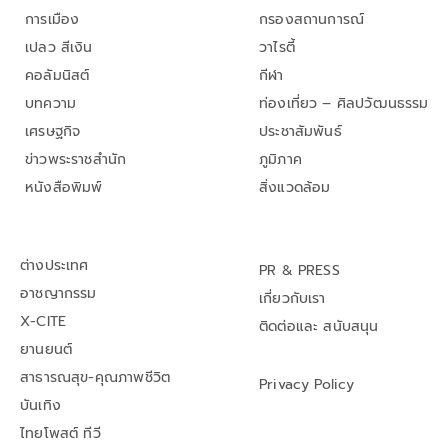
การเมือง
กรองสถานการณ์
เปลว สีเงิน
วาไรตี้
คอลัมนิสต์
กีฬา
บทความ
ท่องเที่ยว – ศิลปวัฒนธรรม
เศรษฐกิจ
ประชาสัมพันธ์
ข่าวพระราชสำนัก
ภูมิภาค
หนังสือพิมพ์
สิ่งแวดล้อม
ต่างประเทศ
PR & PRESS
อาชญากรรม
เกี่ยวกับเรา
X-CITE
ติดต่อและ สนับสนุน
ยานยนต์
สาธารณสุข-คุณภาพชีวิต
Privacy Policy
บันเทิง
ไทยโพสต์ ทีวี