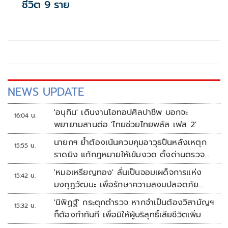
ชีวิต 9 ราย
NEWS UPDATE
'อนุทิน' เดินงานโอทอปศิลปาชีพ บอกจะ
16:04 น.
พยายามสานต่อ 'ไทยช่วยไทยพลัส เฟส 2'
นายกฯ ย้ำต้องเน้นควบคุมอาวุธปืนหลังเหตุก
15:55 น.
ราดยิง แก้กฎหมายให้เข้มงวด ตั้งด่านตรวจ
เพิ่ม
'หมอเหรียญทอง' ลั่นเป็นจอมเผด็จการแห่ง
15:42 น.
มงกุฎวัฒนะ เพื่อรักษาความสงบปลอดภัย
ภายในรพ.
'นิพิฏฐ์' กระตุกตำรวจ หากจำเป็นต้องวิสามัญฯ
15:32 น.
ก็ต้องทำทันที เพื่อมิให้ผู้บริสุทธิ์เสียชีวิตเพิ่ม