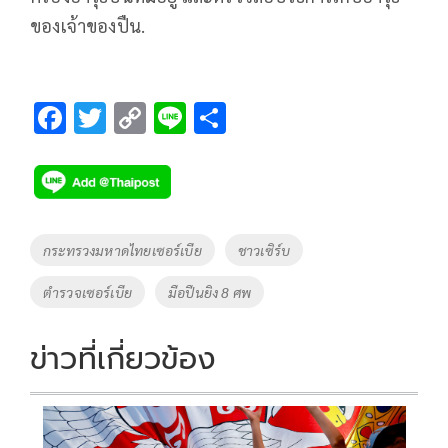
ของเจ้าของปืน.
F
T
C
Li
S
ac
wi
o
n
h
e
tt
p
e
ar
b
er
y
e
o
Li
Tags
กระทรวงมหาดไทยเซอร์เบีย
ชาวเซิร์บ
o
n
ตำรวจเซอร์เบีย
มือปืนยิง 8 ศพ
k
k
ข่าวที่เกี่ยวข้อง