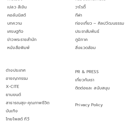
เปลว สีเงิน
วาไรตี้
คอลัมนิสต์
กีฬา
บทความ
ท่องเที่ยว – ศิลปวัฒนธรรม
เศรษฐกิจ
ประชาสัมพันธ์
ข่าวพระราชสำนัก
ภูมิภาค
หนังสือพิมพ์
สิ่งแวดล้อม
ต่างประเทศ
PR & PRESS
อาชญากรรม
เกี่ยวกับเรา
X-CITE
ติดต่อและ สนับสนุน
ยานยนต์
สาธารณสุข-คุณภาพชีวิต
Privacy Policy
บันเทิง
ไทยโพสต์ ทีวี