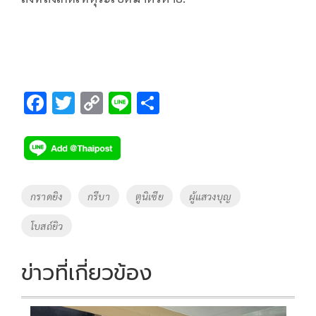
F
T
C
Li
S
ac
wi
o
n
h
e
tt
p
e
ar
b
er
y
e
o
Li
Tags
กราดยิง
กรีบา
ตูนิเซีย
ผู้แสวงบุญ
o
n
โบสถ์ยิว
k
k
ข่าวที่เกี่ยวข้อง