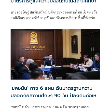
มาตรการดูแลความปลอดภัยในสถานศึกษา
นายอรรษิษฐ์ สัมพันธรัตน์ ปลัดกระทรวงมหาดไทย เปิดเผยถึง
กรณีเกิดเหตุการณ์ใช้อาวุธปืนภายในสถานศึกษาพื้นที่จังหวัด
นนทบุรี ส่งผลให้มีผู้เสียชีวิตและได้รับบาดเจ็บจำนวนมาก ซึ่ง
นายอนุทิน ชาญวีรกูล นายกรัฐมนตรีและรมว.มหาดไทย ได้สั่ง
การยกระดับมาตรการรักษาความปลอดภัยและควบคุมอาวุธปืน
เพื่อป้องกันมิให้เกิดเหตุการณ์ในลักษณะดังกล่าวขึ้นอีก
'ยศชนัน' กาง 6 แผน ดันมาตรฐานความ
ปลอดภัยสถานศึกษา 90 วัน ป้องกันก่อเหตุ
รุนแรง
"ยศชนัน" นำ 5 กระทรวง กาง 6 แผน ดัน "มาตรฐานความ