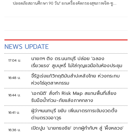
ปลอดภัยสถานศึกษา 90 วัน" ยกเครื่องคัดกรองสุขภาพจิต-ชู
Zero Tolerance สกัดปมบูลลี่-ตั้งศูนย์พิทักษ์สิทธิ ป้องกันการ
ก่อเหตุรุนแรง-สะเทือนขวัญซ้ำรอย
NEWS UPDATE
นายกฯ ติง ตร.นนทบุรี ปล่อย 'ฉลอง
17:04 น.
เรี่ยวแรง' สูบบุหรี่ ไม่ใส่กุญแจมือในห้องประชุม
จี้รัฐเร่งแก้วิกฤติมันสำปะหลังไทย ห่วงกระทบ
16:48 น.
ห่วงโซ่อุตสาหกรรม
'เอกนิติ' สั่งทำ Risk Map สแกนพื้นที่เสี่ยง
16:44 น.
รับมือน้ำท่วม-ภัยแล้งภาคกลาง
ผู้ว่าฯนนทบุรี ขยับ เพิ่มมาตรการเข้มงวดตั้ง
16:41 น.
ด่านตรวจอาวุธ
เปิดปูม 'นายกธงชัย' จากผู้กำกับฯ สู่ 'ผึ้งหลวง'
16:36 น.