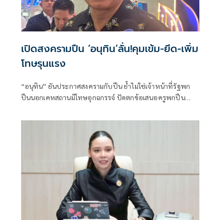
เปิดสงครามปืน ‘อนุทิน’ลั่น!คุมเข้ม-ยึด-เพิ่ม
โทษรุนแรง
“อนุทิน” ยันประกาศสงครามกับปืน ย้ำไม่ใช่เจ้าหน้าที่รัฐพก
ปืนนอกเคหสถานมีโทษอุกฉกรรจ์ ปัดตกข้อเสนอครูพกปืน
ป้องกันตัว เหตุไม่ใช่เจ้าพนักงาน ลั่นปืนถูกขโมยไปก่อเหตุ
เจ้าของเป็นผู้ต้องหาร่วม