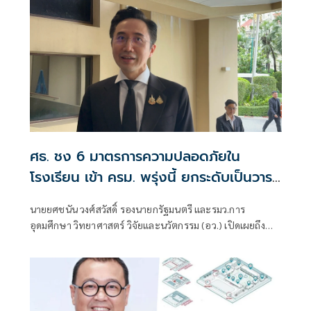
ศธ. ชง 6 มาตรการความปลอดภัยใน
โรงเรียน เข้า ครม. พรุ่งนี้ ยกระดับเป็นวาระ
แห่งชาติ
นายยศชนัน วงศ์สวัสดิ์ รองนายกรัฐมนตรี และรมว.การ
อุดมศึกษา วิทยาศาสตร์ วิจัยและนวัตกรรม (อว.) เปิดเผยถึง
มาตรการภายหลังเกิดเหตุกราดยิงที่โรงเรียนเทพศิรินทร์
นนทบุรี ว่า นายประเสริฐ จันทรรวงทอง รมว.ศึกษาธิการ จะ
เสนอ 6 มาตรการความปลอดภัยในโรงเรียนแห่งชาติ