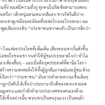
่างรวดเร็ว และมีคำบรรยายเป็นภาษาอังกฤษ มีเสียง
ามที่ง่ายแต่มีความยั่วยุ ทุกคนในรัสเซียสามารถตอบ
ั้นหรือ? เด็กหนุ่มสวมหมวกสีแดง-ขาวกัดริมฝีปาก
ยของเขาดูเหมือนจะลังเลที่จะตะโกนอะไรออกมา ผม
ะพูดเสียงกระซิบ “ประชาชนหวาดกลัว เป็นการดีกว่า
า ในแต่ละประโยคที่เพิ่มเติม เสียงของเขาเริ่มดังขึ้น
มไม่พอใจของเขา จนทำให้ผู้ชมประหลาดใจว่า ทำไม
าเพียงสั้นๆ – และนั่นคือจุดประสงค์ที่ดานีล โอรา
้างความตกตะลึงให้ทั้งผู้ถูกสัมภาษณ์และผู้ชม ด้วย
ที่เรียกว่า “ประชาชน” มันอาจทำลายความเชื่อเดิมๆ
เขาถูกบังคับให้เชื่อว่าประธานาธิบดีของพวกเขายอด
มในยูเครน และกำลังทำลายประเทศของตนเองด้วย
ับให้เชื่ออย่างนั้น พวกเขาเป็นคนรุนแรง เป็นคนล้า