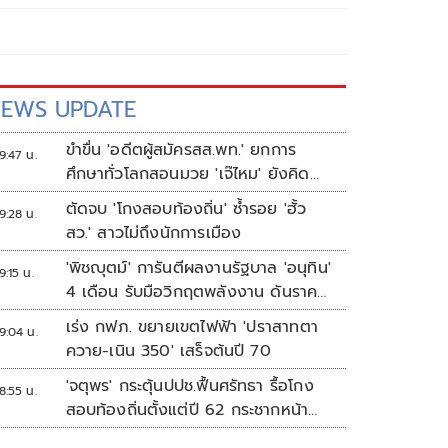
EWS UPDATE
ขำขื่น 'อดีตผู้สมัครสส.พท.' ยกการ
9:47 น.
ศึกษาทั่วโลกสอนมวย 'เจ๊ไหม' ยังคิด
แบบระบบราชการเดิม
ตัดจบ 'โกงสอบท้องถิ่น' ซ้ำรอย 'ฮั้ว
9:28 น.
สว.' สาวไม่ถึงนักการเมือง
'พิชญุตม์' การันตีผลงานรัฐบาล 'อนุทิน'
9:15 น.
4 เดือน รับมือวิกฤตพลังงาน ดันราคา
ข้าว-ยาง-ปาล์ม พุ่งต่อเนื่อง พร้อมอัด
เร่ง กฟภ. ขยายเขตไฟฟ้า 'ปราสาทตา
9:04 น.
มาตรการช่วยลดต้นทุน-ขยายตลาดโลก
ควาย-เนิน 350' เสร็จต้นปี 70
'จตุพร' กระตุ้นปปช.ฟื้นศรัทธา รื้อโกง
8:55 น.
สอบท้องถิ่นตั้งแต่ปี 62 กระชากหน้า
ลงโทษให้เข็ดหลาบ