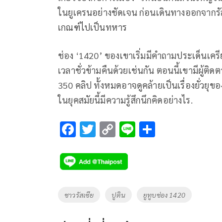
ในยูเครนอย่างชัดเจน ก่อนเดินทางออกจากรัสเซ
เกณฑ์ไปเป็นทหาร
ช่อง ‘1420’ ของเขาเริ่มมีคำถามประเด็นเครีย
เวลาชั่วข้ามคืนด้วยเช่นกัน ตอนนี้เขามีผู้ติ
350 คลิป ทั้งหมดอาจดูคล้ายเป็นเรื่องยั่วยุข
ในยุคสมัยนี้มีความรู้สึกนึกคิดอย่างไร.
F
T
C
Li
S
ac
wi
o
n
h
e
tt
p
e
ar
b
er
y
e
o
Li
Tags
ชาวรัสเซีย
ปูติน
ยูทูบช่อง 1420
o
n