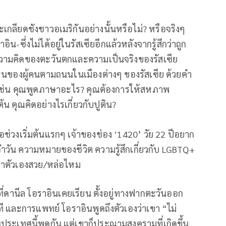
ลียดชังชาวอเมริกันอย่างนั้นหรือไม่? หรือจริงๆ
ิน-ซึ่งไม่ได้อยู่ในรัสเซียอีกแล้วหลังจากรู้สึกว่าถูก
ความคิดของตะวันตกและความเป็นจริงของรัสเซีย
็นของผู้คนตามถนนในเมืองต่างๆ ของรัสเซีย ด้วยคำ
างเช่น คุณพูดภาษาอะไร? คุณต้องการให้สหภาพ
น คุณคิดอย่างไรเกี่ยวกับปูติน?
มื่อช่วงเริ่มต้นแรกๆ เจ้าของช่อง ‘1420’ วัย 22 ปีอยาก
ประจำวัน ความหมายของชีวิต ความรู้สึกเกี่ยวกับ LGBTQ+
ว่าตัวเองสวย/หล่อไหม
ที่ดานีล โอราอินเคยเรียน ตั้งอยู่ทางฟากตะวันออก
อที และการแพทย์ โอราอินพูดถึงตัวเองว่าเขา “ไม่
ประเทศนี้พูดกัน แต่เขาก็ประณามสงครามที่เกิดขึ้น