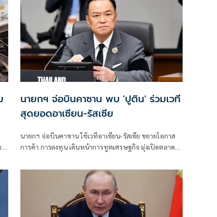
บ
นายกฯ จ่อบินคาซาน พบ 'ปูติน' ร่วมเวที
สุดยอดอาเซียน-รัสเซีย
นายกฯ จ่อบินคาซาน ใช้เวทีอาเซียน-รัสเซีย ขยายโอกาส
า
การค้า การลงทุน เดินหน้าการทูตเศรษฐกิจ มุ่งเปิดตลาด
ป
ใหม่ สร้างความมั่นคงพลังงาน ดันโอกาสธุรกิจไทย