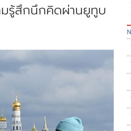
รู้สึกนึกคิดผ่านยูทูบ
N