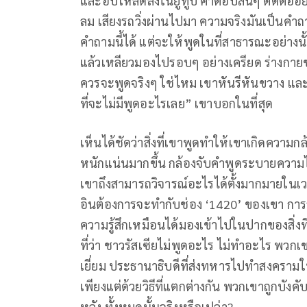
และอัปโหลดลงในยูทูบ คำตอบสั้นๆ ตัดต่ออย
ลม เสียงรถวิ่งผ่านไปมา ความจริงมันเป็นคำถ
คำถามนี้ได้ แต่จะให้พูดในที่สาธารณะอย่างน
แล้วเหลียวมองไปรอบๆ อย่างเครียด ร่างกา
ควรจะพูดจริงๆ ใช่ไหม เขาหันรีหันขวาง แล
ที่จะไม่มีพูดอะไรเลย” เขาบอกในที่สุด
เห็นได้ชัดว่าสิ่งที่เขาพูดทำให้เขาเกิดความกล้
หนักแน่นมากขึ้น กล้องจับคำพูดระบายควา
เขาถึงสามารถวิจารณ์อะไรได้ตั้งมากมายในเวล
อินต้องการจะทำกับช่อง ‘1420’ ของเขา การสร
ความรู้สึกเหมือนได้มองเข้าไปในปากของสิ่ง
ที่ว่า ชาวรัสเซียไม่พูดอะไร ไม่ทำอะไร พวก
เยี่ยม ประธานาธิบดีที่ส่งทหารไปทำสงครา
เพียงแต่ด้วยวิธีที่แตกต่างกัน พวกเขาถูกบังค
หลัง ทั้งหมดนั้นจริงหรือเปล่า?