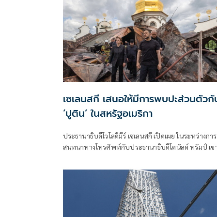
เซเลนสกี เสนอให้มีการพบปะส่วนตัวกั
‘ปูติน’ ในสหรัฐอเมริกา
ประธานาธิบดีโวโลดีมีร์ เซเลนสกี เปิดเผย ในระหว่างการ
สนทนาทางโทรศัพท์กับประธานาธิบดีโดนัลด์ ทรัมป์ เข
ได้เสนอให้มีการนัดหมายประธานาธิบดีวลาดิมีร์ ปูติน ไ
เจรจาที่สหรัฐอเมริกา