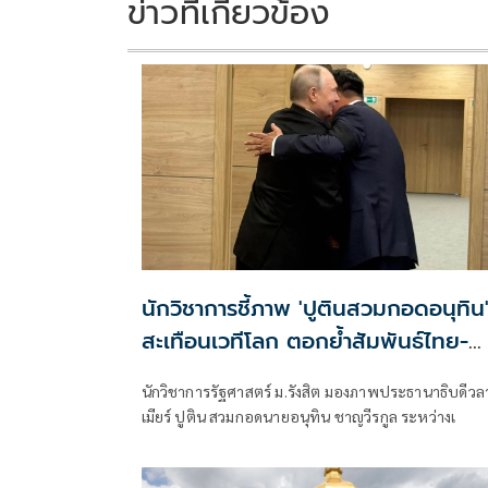
k
k
ข่าวที่เกี่ยวข้อง
นักวิชาการชี้ภาพ 'ปูตินสวมกอดอนุทิน
สะเทือนเวทีโลก ตอกย้ำสัมพันธ์ไทย-
รัสเซีย 130 ปี
นักวิชาการรัฐศาสตร์ ม.รังสิต มองภาพประธานาธิบดีวลา
เมียร์ ปูติน สวมกอดนายอนุทิน ชาญวีรกูล ระหว่างเ