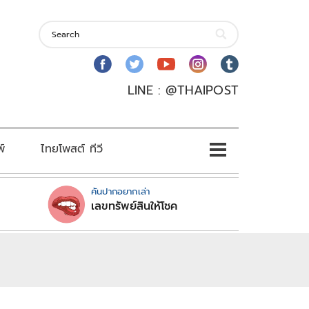
LINE : @THAIPOST
พ์
ไทยโพสต์ ทีวี
คันปากอยากเล่า
เลขทรัพย์สินให้โชค