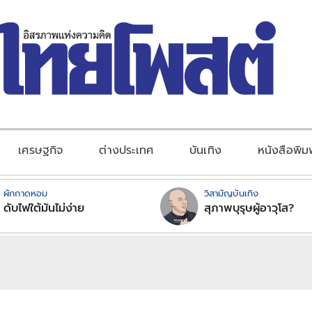
เศรษฐกิจ
ต่างประเทศ
บันเทิง
หนังสือพิม
ผักกาดหอม
วิสามัญบันเทิง
ดับไฟใต้มันไม่ง่าย
สุภาพบุรุษผู้อาวุโส?