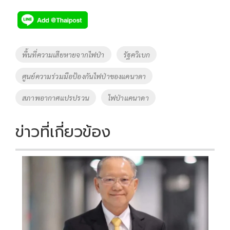
ac
wi
o
n
h
e
tt
p
e
ar
b
er
y
e
o
Li
Tags
พื้นที่ความเสียหายจากไฟป่า
รัฐควิเบก
o
n
ศูนย์ความร่วมมือป้องกันไฟป่าของแคนาดา
k
k
สภาพอากาศแปรปรวน
ไฟป่าแคนาดา
ข่าวที่เกี่ยวข้อง