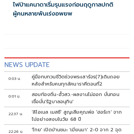
ไฟป่าแคนาดาเริ่มรุนแรงก่อนฤดูกาลปกติ
ผู้คนหลายพันเร่งอพยพ
NEWS UPDATE
คู่มือทบทวนชีวิตช่วงพระเสาร์จร(7)เดินถอย
0:03 น.
หลังสำหรับคนทุกลัคนาราศีตอนที่2
สอบท้องถิ่น-ฮั้วสว.-ผลงานไม่ออก บั่นทอน
0:01 น.
เชื่อมั่น'รัฐบาลอนุทิน'
'ลิโอเนล เมสซี' สูญเสียคุณพ่อ 'ฮอร์เก' จาก
22:37 น.
ไปอย่างสงบในวัย 68 ปี
'ไทย' เปิดบ้านชนะ 'เมียนมา' 2-0 จาก 2 จุด
22:26 น.