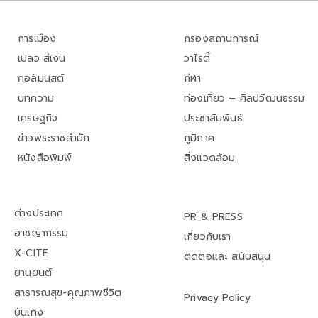
การเมือง
กรองสถานการณ์
เปลว สีเงิน
วาไรตี้
คอลัมนิสต์
กีฬา
บทความ
ท่องเที่ยว – ศิลปวัฒนธรรม
เศรษฐกิจ
ประชาสัมพันธ์
ข่าวพระราชสำนัก
ภูมิภาค
หนังสือพิมพ์
สิ่งแวดล้อม
ต่างประเทศ
PR & PRESS
อาชญากรรม
เกี่ยวกับเรา
X-CITE
ติดต่อและ สนับสนุน
ยานยนต์
สาธารณสุข-คุณภาพชีวิต
Privacy Policy
บันเทิง