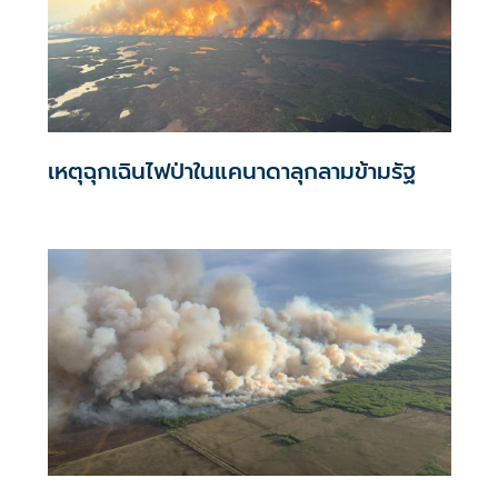
เหตุฉุกเฉินไฟป่าในแคนาดาลุกลามข้ามรัฐ