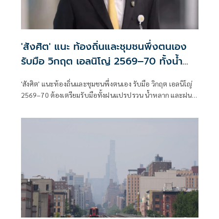
'สังศิต' แนะ ท้องถิ่นและชุมชนพึ่งตนเอง
รับมือ วิกฤต เอลนิโญ่ 2569–70 ทั้งน้ำ
หลาก-ฝนทิ้งช่วง
'สังศิต' แนะท้องถิ่นและชุมชนพึ่งตนเอง รับมือ วิกฤต เอลนิโญ่
2569–70 ต้องเตรียมรับมือทั้งฝนแปรปรวน น้ำหลาก และฝน
ทิ้งช่วง เพิ่มความเสี่ยงขาดแคลนน้ำต่อเนื่องเข้าสู่ปี 2570 ชื่นชม
เทศบาลตำบลทับช้าง เดินหน้าขับเคลื่อน ผนึกทุกฝ่ายเตรียม
รับมือแล้ว