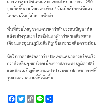
มากในรัฐบริติชโคลัมเบีย โดยมีไฟป่ามากกว่า 250
จุดเกิดขึ้นภายในเวลาเพียง 3 วันเมื่อสัปดาห์ที่แล้ว
โดยส่วนใหญ่เกิดจากฟ้าผ่า
พื้นที่ส่วนใหญ่ของแคนาดากำลังประสบปัญหาภัย
แล้งอย่างรุนแรง โดยมีฝนตกต่ำกว่าค่าเฉลี่ยหลาย
เดือนและอุณหภูมิเฉลี่ยที่สูงขึ้นเพราะคลื่นความร้อน
นักวิทยาศาสตร์กล่าวว่า ประเทศแคนาดาจะร้อนเร็ว
กว่าส่วนอื่นๆ ของโลกเนื่องจากสภาพทางภูมิศาสตร์
และต้องเผชิญกับความแปรปรวนของสภาพอากาศที่
รุนแรงด้วยความถี่ที่เพิ่มขึ้น.
F
T
C
Li
S