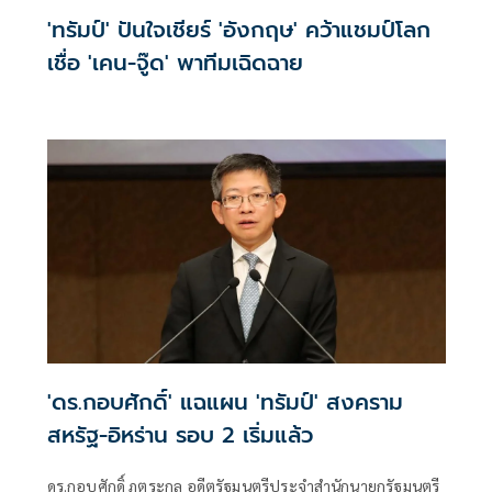
'ทรัมป์' ปันใจเชียร์ 'อังกฤษ' คว้าแชมป์โลก
เชื่อ 'เคน-จู๊ด' พาทีมเฉิดฉาย
'ดร.กอบศักดิ์' แฉแผน 'ทรัมป์' สงคราม
สหรัฐ-อิหร่าน รอบ 2 เริ่มแล้ว
ดร.กอบศักดิ์ ภูตระกูล อดีตรัฐมนตรีประจำสำนักนายกรัฐมนตรี