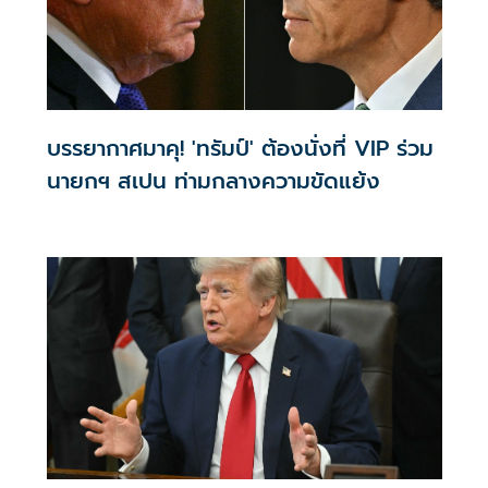
บรรยากาศมาคุ! 'ทรัมป์' ต้องนั่งที่ VIP ร่วม
นายกฯ สเปน ท่ามกลางความขัดแย้ง