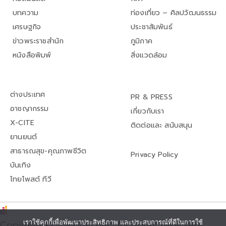
บทความ
ท่องเที่ยว – ศิลปวัฒนธรรม
เศรษฐกิจ
ประชาสัมพันธ์
ข่าวพระราชสำนัก
ภูมิภาค
หนังสือพิมพ์
สิ่งแวดล้อม
ต่างประเทศ
PR & PRESS
อาชญากรรม
เกี่ยวกับเรา
X-CITE
ติดต่อและ สนับสนุน
ยานยนต์
สาธารณสุข-คุณภาพชีวิต
Privacy Policy
บันเทิง
ไทยโพสต์ ทีวี
Copyright© thaipost.net, All rights reserved.,
เราใช้คุกกี้เพื่อพัฒนาประสิทธิภาพ และประสบการณ์ที่ดีในการใช้