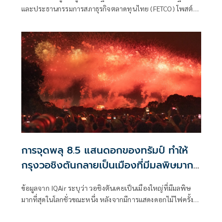
และประธานกรรมการสภาธุรกิจตลาดทุนไทย (FETCO) โพสต์
ข้อความว่าเริ่มส
การจุดพลุ 8.5 แสนดอกของทรัมป์ ทำให้
กรุงวอชิงตันกลายเป็นเมืองที่มีมลพิษมาก
ที่สุดในโลก
ข้อมูลจาก IQAir ระบุว่า วอชิงตันเคยเป็นเมืองใหญ่ที่มีมลพิษ
มากที่สุดในโลกชั่วขณะหนึ่ง หลังจากมีการแสดงดอกไม้ไฟครั้ง
ใหญ่ในวันประกาศอิสรภาพ ซึ่งฝ่ายบริหารของทรัมป์ยกย่องว่า