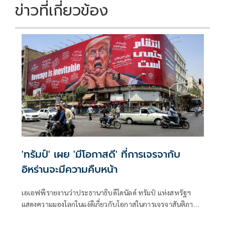
ข่าวที่เกี่ยวข้อง
'ทรัมป์' เผย 'มีโอกาสดี' ที่การเจรจากับ
อิหร่านจะมีความคืบหน้า
เอเอฟพีรายงานว่าประธานาธิบดีโดนัลด์ ทรัมป์ แห่งสหรัฐฯ
แสดงความมองโลกในแง่ดีเกี่ยวกับโอกาสในการเจรจาสันติภาพ
กับอิหร่านในวันจันทร์ ขณะที่ทั้งสองฝ่ายงดเว้นการยิงกันเป็นวัน