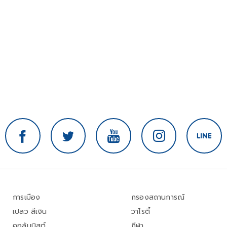
การเมือง
กรองสถานการณ์
เปลว สีเงิน
วาไรตี้
คอลัมนิสต์
กีฬา