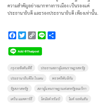
ความสำคัญอย่างมากทางการเมือง เป็นรองแค่
ประธานาธิบดี และรองประธานาธิบดี เพียงเท่านั้น.
F
T
C
Li
S
ac
wi
o
n
h
e
tt
p
e
ar
b
er
y
e
o
Li
Tags
กรุงวอชิงตันดีซี
ประธานสภาผู้แทนราษฎรสหรัฐ
o
n
ประธานาธิบดีโจ ไบเดน
พรรครีพับลิกัน
k
k
รัฐสภาสหรัฐ
สภาผู้แทนราษฎรแห่งสหรัฐอเมริกา
เควิน แมคคาร์ธี
โดนัลด์ ทรัมป์
ไมค์ จอห์นสัน