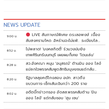
"สุดยอด"
NEWS UPDATE
LIVE สัมภาษณ์พิเศษ ดร.เลอพงษ์ .เบื้อง
9:00 น.
ลับสงครามโหด .อิหร่านจะไม่แพ้.. .ระเบียบโลก
ใหม่ในตะวันออกกลาง…. | อิสรภาพแห่งความ
ไม่พลาด! 'มงคลกิตติ์' ร่วมวงปมยิง
8:52 น.
คิด กับ..สำราญ รอดเพชร
เทพศิรินทร์นนทบุรี เผยผมก็เคย 'โดนเล่น'
สว.อังคณา หนุน 'อนุสรณ์' ต้านมิน ออง ไลง์
8:28 น.
แปลกใจพรรคส้มพูดสิทธิมนุษยชนแต่กลับ
เงียบ
รัฐบาลลุยคดีโกงสอบ อปท. สาวถึง
8:20 น.
ขบวนการ-เช็กเส้นเงินกว่า 200 ราย
อดีตบิ๊กข่าวกรอง อัดสส.พรรคส้มต้าน 'มิน
8:02 น.
ออง ไลง์' แต่กลับชอบ 'ฮุน เซน'