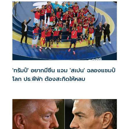
ที่สามติดต่อกัน
'ทรัมป์' อยากมีซีน แจม 'สเปน' ฉลองแชมป์
โลก ปธ.ฟีฟ่า ต้องสะกิดให้หลบ