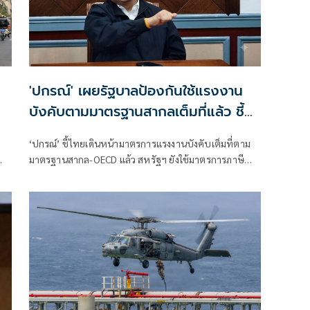
'ปกรณ์' เผยรัฐบาลป้องกันใช้แรงงาน
บังคับตามมาตรฐานสากลเต็มที่แล้ว ชี้
ไทยต้องปรับตัวเจรจาคู่ค้ารายอื่น อย่า
‘ปกรณ์’ ชี้ไทยเดินหน้ามาตรการแรงงานบังคับเต็มที่ตาม
หวังพึ่งพาสหรัฐ
มาตรฐานสากล-OECD แล้ว สหรัฐฯ ยังใช้มาตรการภาษี
ยงด
รัฐบาลเร่งหาทางออกใหม่ให้ประเทศ กระจายตลาด เพิ่ม
อำนาจต่อรอง รับมือการค้าโลกผันผวน