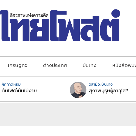
เศรษฐกิจ
ต่างประเทศ
บันเทิง
หนังสือพิม
ผักกาดหอม
วิสามัญบันเทิง
ดับไฟใต้มันไม่ง่าย
สุภาพบุรุษผู้อาวุโส?