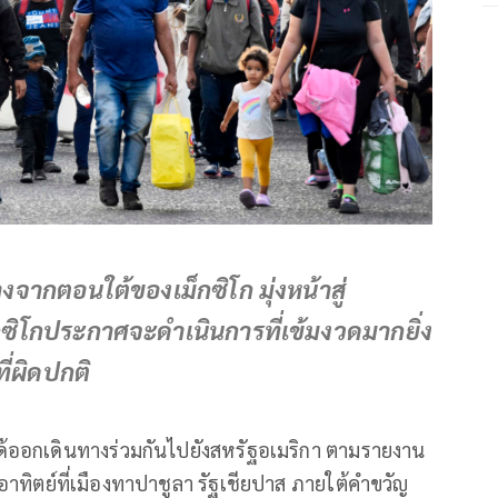
จากตอนใต้ของเม็กซิโก มุ่งหน้าสู่
ซิโกประกาศจะดำเนินการที่เข้มงวดมากยิ่ง
ี่ผิดปกติ
้ออกเดินทางร่วมกันไปยังสหรัฐอเมริกา ตามรายงาน
นอาทิตย์ที่เมืองทาปาชูลา รัฐเชียปาส ภายใต้คำขวัญ