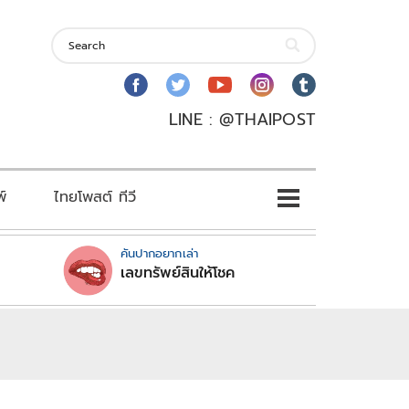
LINE : @THAIPOST
พ์
ไทยโพสต์ ทีวี
คันปากอยากเล่า
เลขทรัพย์สินให้โชค