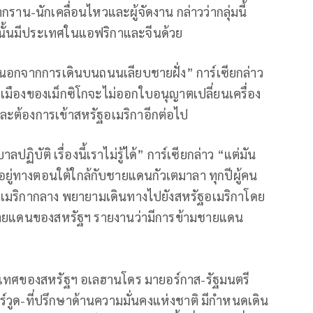
าน-นักเคลื่อนไหวและผู้จัดงาน กล่าวว่ากลุ่มนี้
ั้นมีประเทศในแอฟริกาและจีนด้วย
่นนอกจากการเดินบนถนนเลียบชายฝั่ง” การ์เซียกล่าว
เมืองของเม็กซิโกจะไม่ออกใบอนุญาตเปลี่ยนเครื่อง
และต้องการเข้าสหรัฐอเมริกาอีกต่อไป
ปฏิบัติ เรื่องนี้เราไม่รู้ได้” การ์เซียกล่าว “แต่มัน
ยู่ทางตอนใต้ใกล้กับชายแดนกัวเตมาลา ทุกปีผู้คน
มริกากลาง พยายามเดินทางไปยังสหรัฐอเมริกาโดย
วนชายแดนของสหรัฐฯ รายงานว่ามีการข้ามชายแดน
ะเทศของสหรัฐฯ อเลฮานโดร มายอร์กาส-รัฐมนตรี
์วูด-ที่ปรึกษาด้านความมั่นคงแห่งชาติ มีกำหนดเดิน