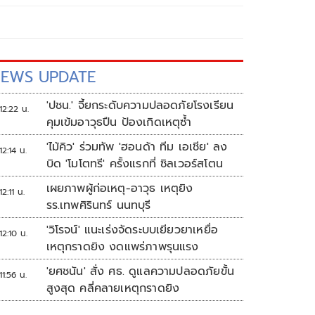
EWS UPDATE
'ปชน.' จี้ยกระดับความปลอดภัยโรงเรียน
12:22 น.
คุมเข้มอาวุธปืน ป้องเกิดเหตุซ้ำ
'ไม้คิว' ร่วมทัพ 'ฮอนด้า ทีม เอเชีย' ลง
12:14 น.
บิด 'โมโตทรี' ครั้งแรกที่ ซิลเวอร์สโตน
เผยภาพผู้ก่อเหตุ-อาวุธ เหตุยิง
12:11 น.
รร.เทพศิรินทร์ นนทบุรี
'วิโรจน์' แนะเร่งจัดระบบเยียวยาเหยื่อ
12:10 น.
เหตุกราดยิง งดแพร่ภาพรุนแรง
'ยศชนัน' สั่ง ศธ. ดูแลความปลอดภัยขั้น
11:56 น.
สูงสุด คลี่คลายเหตุกราดยิง