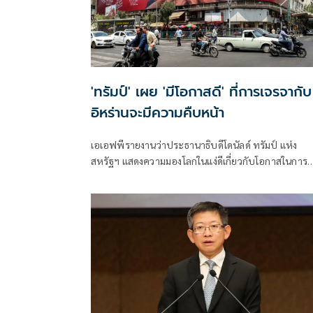
'ทรัมป์' เผย 'มีโอกาสดี' ที่การเจรจากับ
อิหร่านจะมีความคืบหน้า
เอเอฟพีรายงานว่าประธานาธิบดีโดนัลด์ ทรัมป์ แห่ง
สหรัฐฯ แสดงความมองโลกในแง่ดีเกี่ยวกับโอกาสในการ
เจรจาสันติภาพกับอิหร่านในวันจันทร์ ขณะที่ทั้งสองฝ่า
เว้นการยิงกันเป็นวันที่สามติดต่อกัน