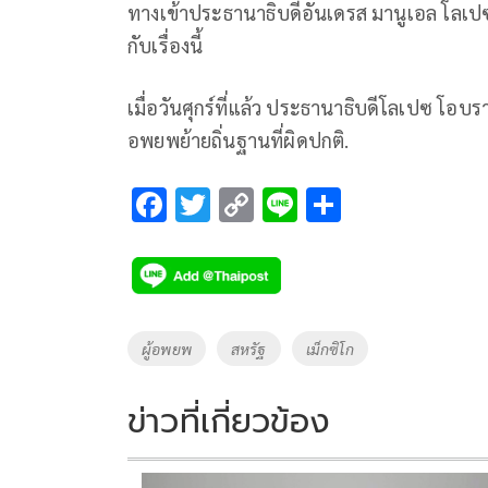
ทางเข้าประธานาธิบดีอันเดรส มานูเอล โลเปซ โ
กับเรื่องนี้
เมื่อวันศุกร์ที่แล้ว ประธานาธิบดีโลเปซ โอบ
อพยพย้ายถิ่นฐานที่ผิดปกติ.
F
T
C
Li
S
ac
wi
o
n
h
e
tt
p
e
ar
b
er
y
e
o
Li
Tags
ผู้อพยพ
สหรัฐ
เม็กซิโก
o
n
k
k
ข่าวที่เกี่ยวข้อง