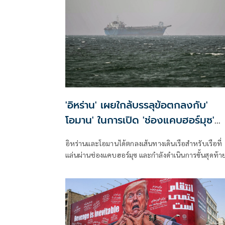
'อิหร่าน' เผยใกล้บรรลุข้อตกลงกับ'
โอมาน' ในการเปิด 'ช่องแคบฮอร์มุซ'
แล้ว แต่การเปิดขึ้นอยู่กับสหรัฐฯ
อิหร่านและโอมานได้ตกลงเส้นทางเดินเรือสำหรับเรือที่
แล่นผ่านช่องแคบฮอร์มุซ และกำลังดำเนินการขั้นสุดท้า
ในการบริหารจัดการเส้นทางเดินเรือยุทธศาสตร์นี้ร่วมกั
เตหะรานกล่าวเมื่อวันพุธที่ผ่านมา แม้ว่าเหตุการณ์ด้าน
ความมั่นคงล่าสุดจะเน้นย้ำถึงความเสี่ยงที่ยังคงมีอยู่สำห
การขนส่งทางเรือในภูมิภาคก็ตาม