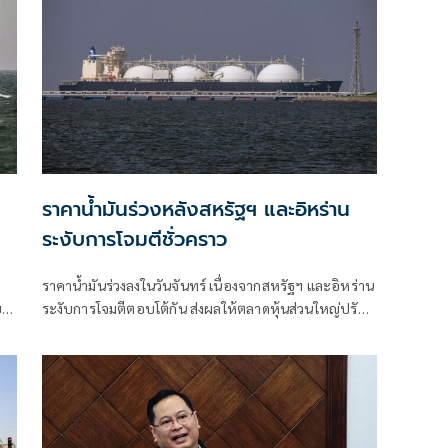
ราคาน้ำมันร่วงหลังสหรัฐฯ และอิหร่าน
ระงับการโจมตีชั่วคราว
ราคาน้ำมันร่วงลงในวันจันทร์ เนื่องจากสหรัฐฯ และอิหร่าน
ย
ระงับการโจมตีตอบโต้กัน ส่งผลให้ตลาดหุ้นส่วนใหญ่ปรับ
น
ตัวสูงขึ้นในช่วงเริ่มต้นสัปดาห์ที่เต็มไปด้วยผลประกอบการ
ของบริษัทและการตัดสินใจของธนาคารกลางต่างๆ
รับ