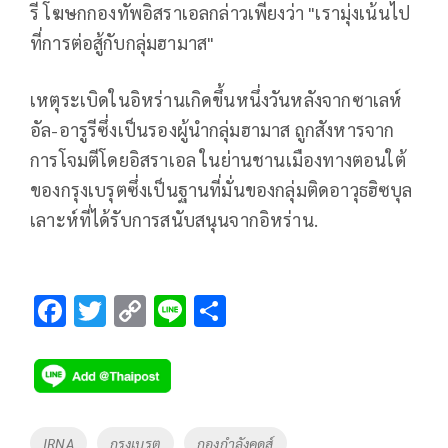
รี โฆษกกองทัพอิสราเอลกล่าวเพียงว่า "เรามุ่งเน้นไป
ที่การต่อสู้กับกลุ่มฮามาส"
เหตุระเบิดในอิหร่านเกิดขึ้นหนึ่งวันหลังจากซาเลห์
อัล-อารูรีซึ่งเป็นรองผู้นำกลุ่มฮามาส ถูกสังหารจาก
การโจมตีโดยอิสราเอล ในย่านชานเมืองทางตอนใต้
ของกรุงเบรุตซึ่งเป็นฐานที่มั่นของกลุ่มติดอาวุธฮิซบุล
เลาะห์ที่ได้รับการสนับสนุนจากอิหร่าน.
F
T
C
Li
S
ac
wi
o
n
h
e
tt
p
e
ar
b
er
y
e
o
Li
Tags
IRNA
กรุงเบรุต
กองกำลังคุดส์