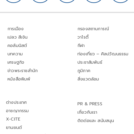
การเมือง
กรองสถานการณ์
เปลว สีเงิน
วาไรตี้
คอลัมนิสต์
กีฬา
บทความ
ท่องเที่ยว – ศิลปวัฒนธรรม
เศรษฐกิจ
ประชาสัมพันธ์
ข่าวพระราชสำนัก
ภูมิภาค
หนังสือพิมพ์
สิ่งแวดล้อม
ต่างประเทศ
PR & PRESS
อาชญากรรม
เกี่ยวกับเรา
X-CITE
ติดต่อและ สนับสนุน
ยานยนต์