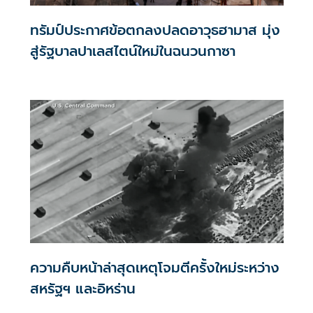
ทรัมป์ประกาศข้อตกลงปลดอาวุธฮามาส มุ่ง
สู่รัฐบาลปาเลสไตน์ใหม่ในฉนวนกาซา
ความคืบหน้าล่าสุดเหตุโจมตีครั้งใหม่ระหว่าง
สหรัฐฯ และอิหร่าน