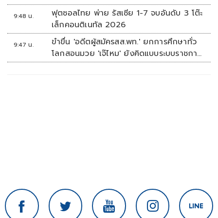
ฟุตซอลไทย พ่าย รัสเซีย 1-7 จบอันดับ 3 โต๊ะ
9:48 น.
เล็กคอนติเนทัล 2026
ขำขื่น 'อดีตผู้สมัครสส.พท.' ยกการศึกษาทั่ว
9:47 น.
โลกสอนมวย 'เจ๊ไหม' ยังคิดแบบระบบราชการ
เดิม