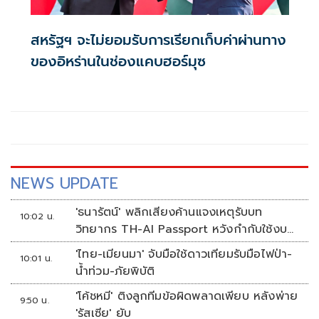
สหรัฐฯ จะไม่ยอมรับการเรียกเก็บค่าผ่านทาง
ของอิหร่านในช่องแคบฮอร์มุซ
NEWS UPDATE
'ธนารัตน์' พลิกเสียงค้านแจงเหตุรับบท
10:02 น.
วิทยากร TH-AI Passport หวังกำกับใช้งบ
เหมาะสม ชูจุดเด่นคนไทยได้ใช้ AI ระดับโปร
'ไทย-เมียนมา' จับมือใช้ดาวเทียมรับมือไฟป่า-
10:01 น.
ลดเหลื่อมล้ำทางเทคโนโลยี เซฟงบไป
น้ำท่วม-ภัยพิบัติ
กว่า900ล้าน เชื่อหากใช้เต็มที่เอกชนขาดทุน
'โค้ชหมี' ติงลูกทีมข้อผิดพลาดเพียบ หลังพ่าย
ย่อยยับ
9:50 น.
'รัสเซีย' ยับ