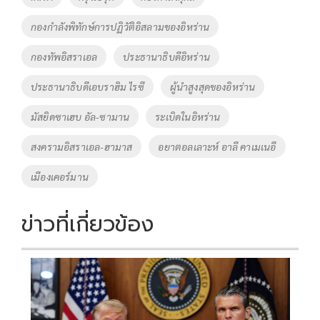
o
n
กองกำลังพิทักษ์การปฏิวัติอิสลามของอิหร่าน
k
k
กองทัพอิสราเอล
ประธานาธิบดีอิหร่าน
ประธานาธิบดีเอบราฮิม ไรซี
ผู้นำสูงสุดของอิหร่าน
มัสยิดซาเฮบ อัล-ซามาน
ระเบิดในอิหร่าน
สงครามอิสราเอล-ฮามาส
อยาตอลเลาะห์ อาลี คาเมเนอี
เมืองเคอร์มาน
ข่าวที่เกี่ยวข้อง