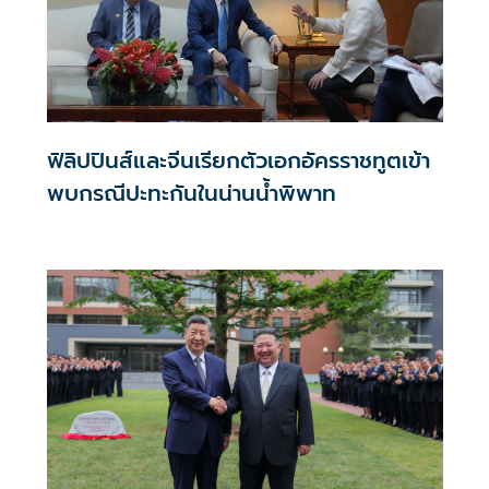
ฟิลิปปินส์และจีนเรียกตัวเอกอัครราชทูตเข้า
พบกรณีปะทะกันในน่านน้ำพิพาท