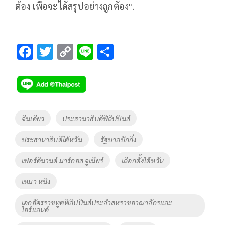
ต้อง เพื่อจะได้สรุปอย่างถูกต้อง".
F
T
C
Li
S
ac
wi
o
n
h
e
tt
p
e
ar
b
er
y
e
o
Li
Tags
จีนเดียว
ประธานาธิบดีฟิลิปปินส์
o
n
ประธานาธิบดีไต้หวัน
รัฐบาลปักกิ่ง
k
k
เฟอร์ดินานด์ มาร์กอส จูเนียร์
เลือกตั้งไต้หวัน
เหมา หนิง
เอกอัครราชทูตฟิลิปปินส์ประจำสหราชอาณาจักรและ
ไอร์แลนด์