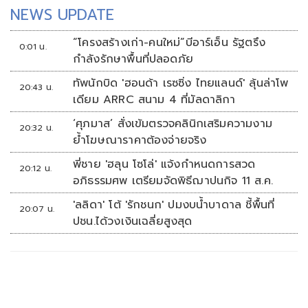
NEWS UPDATE
“โครงสร้างเก่า-คนใหม่”บีอาร์เอ็น รัฐตรึง
0:01 น.
กำลังรักษาพื้นที่ปลอดภัย
ทัพนักบิด 'ฮอนด้า เรซซิ่ง ไทยแลนด์' ลุ้นล่าโพ
20:43 น.
เดียม ARRC สนาม 4 ที่มัลดาลิกา
‘ศุภมาส’ สั่งเข้มตรวจคลินิกเสริมความงาม
20:32 น.
ย้ำโฆษณาราคาต้องจ่ายจริง
พี่ชาย 'ฮลุน โซโล่' แจ้งกำหนดการสวด
20:12 น.
อภิธรรมศพ เตรียมจัดพิธีฌาปนกิจ 11 ส.ค.
'ลลิดา' โต้ 'รักชนก' ปมงบน้ำบาดาล ชี้พื้นที่
20:07 น.
ปชน.ได้วงเงินเฉลี่ยสูงสุด