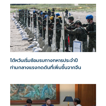
ไต้หวันเริ่มซ้อมรบทางทหารประจำปี
ท่ามกลางแรงกดดันที่เพิ่มขึ้นจากจีน