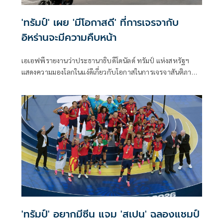
'ทรัมป์' เผย 'มีโอกาสดี' ที่การเจรจากับ
อิหร่านจะมีความคืบหน้า
เอเอฟพีรายงานว่าประธานาธิบดีโดนัลด์ ทรัมป์ แห่งสหรัฐฯ
แสดงความมองโลกในแง่ดีเกี่ยวกับโอกาสในการเจรจาสันติภาพ
กับอิหร่านในวันจันทร์ ขณะที่ทั้งสองฝ่ายงดเว้นการยิงกันเป็นวัน
ที่สามติดต่อกัน
'ทรัมป์' อยากมีซีน แจม 'สเปน' ฉลองแชมป์