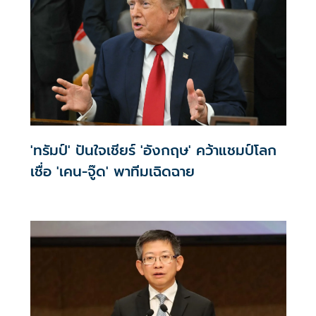
'ทรัมป์' ปันใจเชียร์ 'อังกฤษ' คว้าแชมป์โลก
เชื่อ 'เคน-จู๊ด' พาทีมเฉิดฉาย