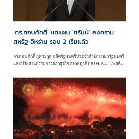
'ดร.กอบศักดิ์' แฉแผน 'ทรัมป์' สงคราม
สหรัฐ-อิหร่าน รอบ 2 เริ่มแล้ว
ดร.กอบศักดิ์ ภูตระกูล อดีตรัฐมนตรีประจำสำนักนายกรัฐมนตรี
และประธานกรรมการสภาธุรกิจตลาดทุนไทย (FETCO) โพสต์
ข้อความว่าเริ่มส