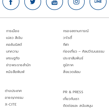
การเมือง
กรองสถานการณ์
เปลว สีเงิน
วาไรตี้
คอลัมนิสต์
กีฬา
บทความ
ท่องเที่ยว – ศิลปวัฒนธรรม
เศรษฐกิจ
ประชาสัมพันธ์
ข่าวพระราชสำนัก
ภูมิภาค
หนังสือพิมพ์
สิ่งแวดล้อม
ต่างประเทศ
PR & PRESS
อาชญากรรม
เกี่ยวกับเรา
X-CITE
ติดต่อและ สนับสนุน