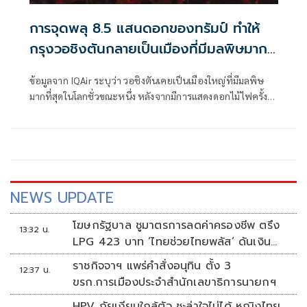
การจุดพลุ 8.5 แสนดอกของทรัมป์ ทำให้
กรุงวอชิงตันกลายเป็นเมืองที่มีมลพิษมาก
ที่สุดในโลก
ข้อมูลจาก IQAir ระบุว่า วอชิงตันเคยเป็นเมืองใหญ่ที่มีมลพิษ
มากที่สุดในโลกชั่วขณะหนึ่ง หลังจากมีการแสดงดอกไม้ไฟครั้ง
ใหญ่ในวันประกาศอิสรภาพ ซึ่งฝ่ายบริหารของทรัมป์ยกย่องว่า
"สุดยอด"
NEWS UPDATE
โฆษกรัฐบาล ชูมาตรการลดค่าครองชีพ ตรึง
13:32 น.
LPG 423 บาท ‘ไทยช่วยไทยพลัส’ ดันเงิน
หมุนแสนล้าน
ราชกิจจาฯ แพร่คำสั่งอนุทิน ตั้ง 3
12:37 น.
ขรก.การเมืองประจำสำนักเลขาธิการนายกฯ
HPV ภัยเงียบใกล้ตัว ชะล่าใจไม่ได้ หญิงไทย