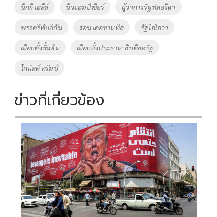
o
Li
Tags
นิกกี เฮลีย์
นิวแฮมป์เชียร์
ผู้ว่าการรัฐฟลอริดา
o
n
พรรครีพับลิกัน
รอน เดอซานทิส
รัฐไอโอวา
k
k
เลือกตั้งขั้นต้น
เลือกตั้งประธานาธิบดีสหรัฐ
โดนัลด์ ทรัมป์
ข่าวที่เกี่ยวข้อง