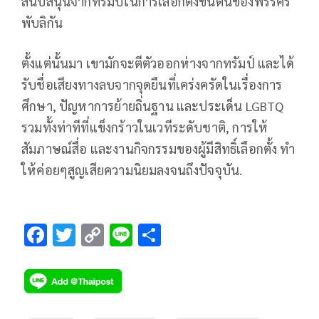
สนับสนุนจากทรัมป์ในการเลือกตั้งขั้นต้นของพรรครี
พับลิกัน
ตั้งแต่นั้นมา เขามักจะตีตัวออกห่างจากทรัมป์ และได้
รับชื่อเสียงทางลบจากจุดยืนที่เคร่งครัดในเรื่องการ
ศึกษา, ปัญหาการย้ายถิ่นฐาน และประเด็น LGBTQ
รวมทั้งท่าทีที่แข็งกร้าวในเวทีระดับชาติ, การให้
สัมภาษณ์สื่อ และงานกิจกรรมของผู้มีสิทธิ์เลือกตั้ง ทำ
ให้ค่อยๆสูญเสียความนิยมลงจนถึงปัจจุบัน.
F
T
C
Li
S
ac
wi
o
n
h
e
tt
p
e
ar
b
er
y
e