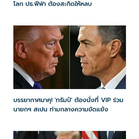
โลก ปธ.ฟีฟ่า ต้องสะกิดให้หลบ
บรรยากาศมาคุ! 'ทรัมป์' ต้องนั่งที่ VIP ร่วม
นายกฯ สเปน ท่ามกลางความขัดแย้ง