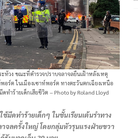
ประท้วง ขณะที่ตำรวจปราบจลาจลยืนเฝ้าหลังเหตุ
์พอร์ต ในเมืองเซาท์พอร์ต ทางตะวันตกเฉียงเหนือ
มีดทำร้ายเด็กเสียชีวิต – Photo by Roland Lloyd
ยใช้มีดทำร้ายเด็กๆ ในชั้นเรียนเต้นรำทาง
าจลครั้งใหญ่ โดยกลุ่มหัวรุนแรงฝ่ายขวา
ได้รับบาดเจ็บ 39 นาย