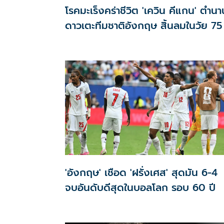
โรคมะเร็งคร่าชีวิต 'เควิน คีแกน' ตำนา
ดาวเตะทีมชาติอังกฤษ สิ้นลมในวัย 75 
'อังกฤษ' เชือด 'ฝรั่งเศส' สุดมัน 6-4
จบอันดับดีสุดในบอลโลก รอบ 60 ปี