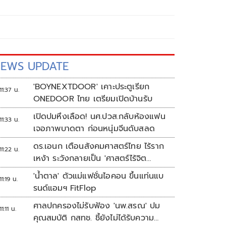
EWS UPDATE
'BOYNEXTDOOR' เคาะประตูเรียก
11:37 น.
ONEDOOR ไทย เตรียมเปิดบ้านรับ
เปิดปมหึงเลือด! นศ.ปวส.กลับห้องแฟน
11:33 น.
เจอภาพบาดตา ก่อนหนุ่มจีนดับสลด
ดร.เอนก เตือนสังคมศาสตร์ไทย ไร้ราก
11:22 น.
เหง้า ระวังกลายเป็น 'ศาสตร์ไร้จิต
วิญญาณ'
'น้ำตาล' ตัวแม่แฟชั่นไอคอน ขึ้นแท่นแบ
11:19 น.
รนด์แอมฯ FitFlop
ศาลปกครองไม่รับฟ้อง 'นพ.สรณ' ปม
11:11 น.
คุณสมบัติ กสทช. ชี้ยังไม่ได้รับความ