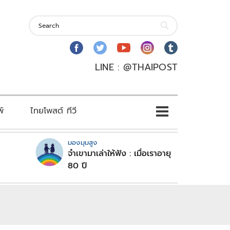
LINE : @THAIPOST
พ์
ไทยโพสต์ ทีวี
มองมุมสูง
จำเขามาเล่าให้ฟัง : เมื่อเราอายุ
80 ปี