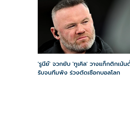
'รูนีย์' จวกยับ 'ทูเคิล' วางแท็กติกเน้นต
รับจนทีมพัง ร่วงตัดเชือกบอลโลก