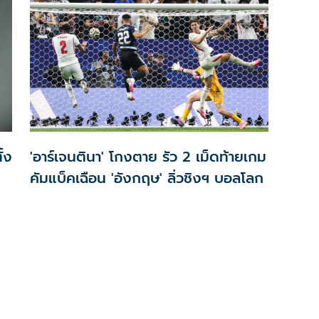
ั้ง
'อาร์เจนตินา' โกงตาย รัว 2 เม็ดท้ายเกม
คัมแบ็คเฉือน 'อังกฤษ' ลิ่วชิงฯ บอลโลก