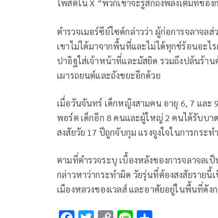
โพสต์ใน X “พวกเขาจะรู้สึกถึงพลังเต็มที่ข
ตำรวจเมอร์ซีย์ไซด์กล่าวว่า ผู้ก่อการจลาจล
เขาไม่ได้มาจากพื้นที่และไม่ได้ทุกข์ร้อนอะไรผ
ปาอิฐใส่เจ้าหน้าที่และมัสยิด รวมถึงปล้นร้า
เผารถยนต์และถังขยะอีกด้วย
เมื่อวันจันทร์ เด็กหญิงสามคน อายุ 6, 7 และ
พอร์ต เด็กอีก 8 คนและผู้ใหญ่ 2 คนได้รับบา
สงสัยวัย 17 ปีถูกจับกุม แรงจูงใจในการกระทำ
ตามที่ตำรวจระบุ เบื้องหลังของการจลาจลเป็น
กล่าวหาว่ากระทำผิด วัยรุ่นที่ต้องสงสัยรายน
เมืองหลวงของเวลส์ และอาศัยอยู่ในพื้นที่ดัง
F
T
C
Li
S