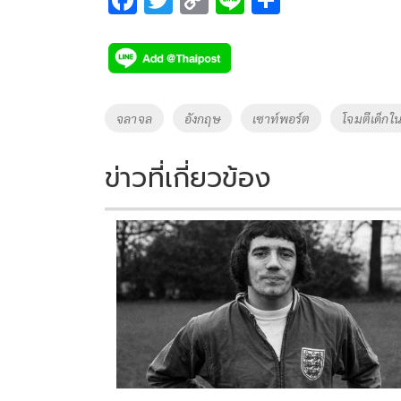
ac
wi
o
n
h
e
tt
p
e
ar
b
er
y
e
o
Li
Tags
จลาจล
อังกฤษ
เซาท์พอร์ต
โจมตีเด็กใน
o
n
k
k
ข่าวที่เกี่ยวข้อง