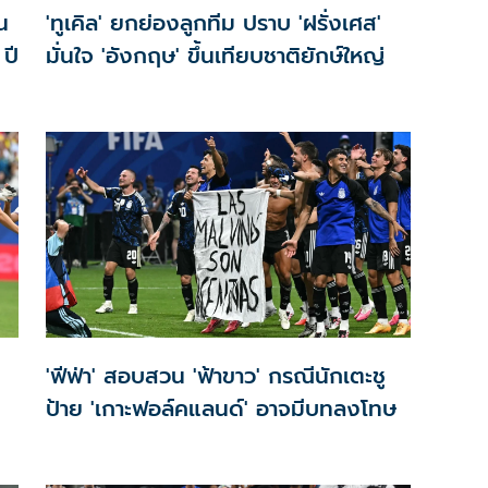
น
'ทูเคิล' ยกย่องลูกทีม ปราบ 'ฝรั่งเศส'
ปี
มั่นใจ 'อังกฤษ' ขึ้นเทียบชาติยักษ์ใหญ่
'ฟีฟ่า' สอบสวน 'ฟ้าขาว' กรณีนักเตะชู
ป้าย 'เกาะฟอล์คแลนด์' อาจมีบทลงโทษ