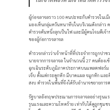
ผู้ก่อจลาจลราว 100 คนปะทะกับตำรวจในเมือง
มองเห็นกลุ่มควันหนาทึบในบริเวณดังกล่าว 
ตำรวจคันหนึ่งลุกเป็นไฟ และมีผู้คนโจมตีเจ้า
ของผู้ก่อการจลาจล
ตำรวจกล่าวว่าเจ้าหน้าที่ที่ประจำการถูกปาขว
นายจากการจลาจล ในจำนวนนี้ 27 คนต้องเข้
ฉุกเฉินระดับภูมิภาคประกาศบนแพลตฟอร์ม X 
เจ็บ ตั้งแต่กระดูกหัก มีบาดแผล จมูกหัก แ
สงบ ตำรวจในพื้นที่จึงได้รับอำนาจขยายการ
รัฐบาลอังกฤษประณามการจลาจลอย่างรุนแรง “
รุนแรงและความโหดร้าย เท่ากับได้ดูถูกชุมชนท