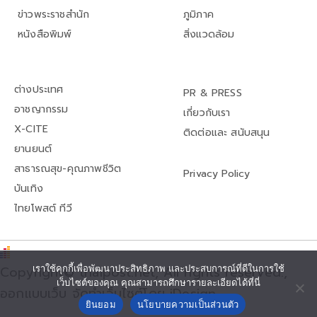
ข่าวพระราชสำนัก
ภูมิภาค
หนังสือพิมพ์
สิ่งแวดล้อม
ต่างประเทศ
PR & PRESS
อาชญากรรม
เกี่ยวกับเรา
X-CITE
ติดต่อและ สนับสนุน
ยานยนต์
สาธารณสุข-คุณภาพชีวิต
Privacy Policy
บันเทิง
ไทยโพสต์ ทีวี
เราใช้คุกกี้เพื่อพัฒนาประสิทธิภาพ และประสบการณ์ที่ดีในการใช้
Copyright© thaipost.net, All rights reserved.,
เว็บไซต์ของคุณ คุณสามารถศึกษารายละเอียดได้ที่นี่
ออกแบบเว็บ จัดทำเว็บไซต์โดย iDesign
ยินยอม
นโยบายความเป็นส่วนตัว