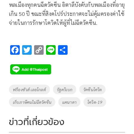
พลเมืองทุกคนฉีดวัคซีน อิตาลีบังคับกับพลเมืองที่อายุ
เกิน 50 ปี ขณะที่สิงคโปร์ประกาศจะไม่คุ้มครองค่าใช้
จ่ายในการรักษาโควิดให้ผู้ที่ไม่ฉีดวัคซีน.
F
T
C
Li
S
ac
wi
o
n
h
e
tt
p
e
ar
b
er
y
e
o
Li
Tags
ฟร็องซัวส์ เลอโกลต์
รัฐควิเบก
วัคซีนโควิด
o
n
เก็บภาษีคนไม่ฉีดวัคซีน
แคนาดา
โควิด-19
k
k
ข่าวที่เกี่ยวข้อง