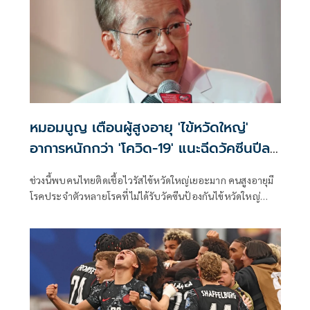
หมอมนูญ เตือนผู้สูงอายุ 'ไข้หวัดใหญ่'
อาการหนักกว่า 'โควิด-19' แนะฉีดวัคซีนปีละ
เข็ม ลดรุนแรง
ช่วงนี้พบคนไทยติดเชื้อไวรัสไข้หวัดใหญ่เยอะมาก คนสูงอายุมี
โรคประจำตัวหลายโรคที่ไม่ได้รับวัคซีนป้องกันไข้หวัดใหญ่
เวลาติดเชื้อ บางคนอาการหนัก