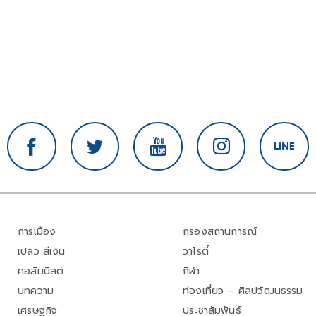
การเมือง
กรองสถานการณ์
เปลว สีเงิน
วาไรตี้
คอลัมนิสต์
กีฬา
บทความ
ท่องเที่ยว – ศิลปวัฒนธรรม
เศรษฐกิจ
ประชาสัมพันธ์