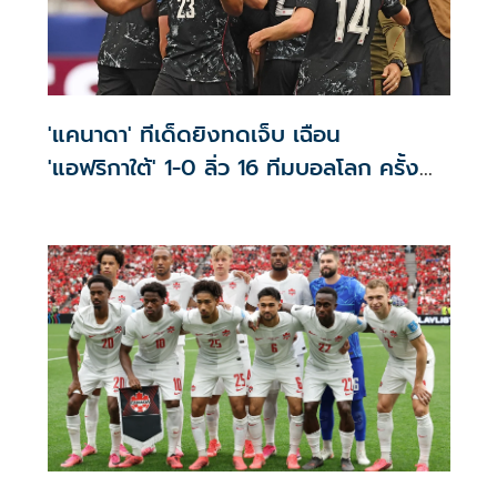
'แคนาดา' ทีเด็ดยิงทดเจ็บ เฉือน
'แอฟริกาใต้' 1-0 ลิ่ว 16 ทีมบอลโลก ครั้ง
แรก