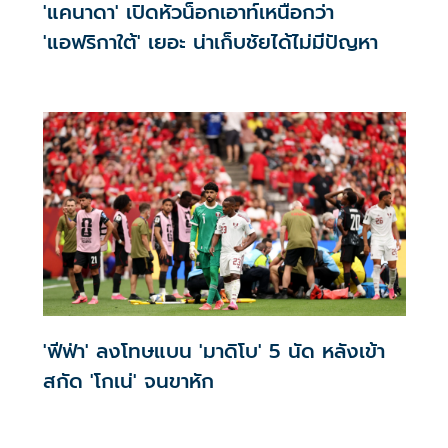
'แคนาดา' เปิดหัวน็อกเอาท์เหนือกว่า
'แอฟริกาใต้' เยอะ น่าเก็บชัยได้ไม่มีปัญหา
'ฟีฟ่า' ลงโทษแบน 'มาดิโบ' 5 นัด หลังเข้า
สกัด 'โกเน่' จนขาหัก