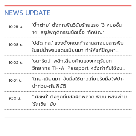
NEWS UPDATE
'บิ๊กต่าย' ตั้งกก.ฟันวินัยร้ายแรง '3 หมอชั้น
10:28 น.
14' สรุปพฤติกรรมชัดเอื้อ 'ทักษิณ'
'ปลัด ทส.' แจงตั้งคณะทำงานสางปมสารพิษ
10:08 น.
ในแม่น้ำพรมแดนเมียนมา ทำให้แก้ปัญหา
รวดเร็ว
'ธนารัตน์' พลิกเสียงค้านแจงเหตุรับบท
10:02 น.
วิทยากร TH-AI Passport หวังกำกับใช้งบ
เหมาะสม ชูจุดเด่นคนไทยได้ใช้ AI ระดับโปร
'ไทย-เมียนมา' จับมือใช้ดาวเทียมรับมือไฟป่า-
10:01 น.
ลดเหลื่อมล้ำทางเทคโนโลยี เซฟงบไป
น้ำท่วม-ภัยพิบัติ
กว่า900ล้าน เชื่อหากใช้เต็มที่เอกชนขาดทุน
'โค้ชหมี' ติงลูกทีมข้อผิดพลาดเพียบ หลังพ่าย
ย่อยยับ
9:50 น.
'รัสเซีย' ยับ