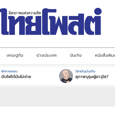
เศรษฐกิจ
ต่างประเทศ
บันเทิง
หนังสือพิม
ผักกาดหอม
วิสามัญบันเทิง
ดับไฟใต้มันไม่ง่าย
สุภาพบุรุษผู้อาวุโส?