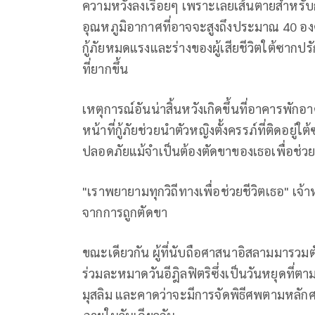
ความหวังลงเรื่อยๆ เพราะเลยเส้นตายสำหรับ
อุณหภูมิอากาศที่อาจจะสูงถึงประมาณ 40 องศ
กู้ภัยหมดแรงและร่างของผู้เสียชีวิตใต้ซากปร
ที่ยากขึ้น
เหตุการณ์อันน่าสิ้นหวังเกิดขึ้นที่อาคารพักอาศ
หน้าที่กู้ภัยช่วยนำตัวหญิงตั้งครรภ์ที่ติดอยู
ปลอดภัยแม้จำเป็นต้องตัดขาของเธอเพื่อช่วยรั
"เราพยายามทุกวิถีทางเพื่อช่วยชีวิตเธอ" เจ้าห
จากการถูกตัดขา
ขณะเดียวกัน ผู้ที่นับถือศาสนาอิสลามมารวมตัวก
ร่วมละหมาดวันอีฎิลฟิตริซึ่งเป็นวันหยุดที
มุสลิม และคาดว่าจะมีการจัดพิธีศพตามหลักศา