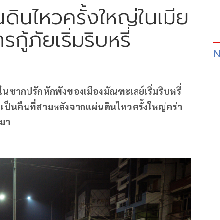
ดินไหวครั้งใหญ่ในเมีย
้ภัยเริ่มริบหรี่
N
ในซากปรักหักพังของเมืองมัณฑะเลย์เริ่มริบหรี่
ป็นคืนที่สามหลังจากแผ่นดินไหวครั้งใหญ่คร่า
นมา