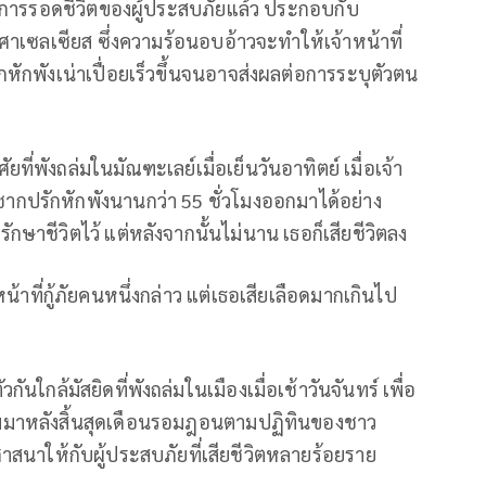
การรอดชีวิตของผู้ประสบภัยแล้ว ประกอบกับ
าเซลเซียส ซึ่งความร้อนอบอ้าวจะทำให้เจ้าหน้าที่
ักหักพังเน่าเปื่อยเร็วขึ้นจนอาจส่งผลต่อการระบุตัวตน
ัยที่พังถล่มในมัณฑะเลย์เมื่อเย็นวันอาทิตย์ เมื่อเจ้า
่ใต้ซากปรักหักพังนานกว่า 55 ชั่วโมงออกมาได้อย่าง
กษาชีวิตไว้ แต่หลังจากนั้นไม่นาน เธอก็เสียชีวิตลง
น้าที่กู้ภัยคนหนึ่งกล่าว แต่เธอเสียเลือดมากเกินไป
ันใกล้มัสยิดที่พังถล่มในเมืองเมื่อเช้าวันจันทร์ เพื่อ
่ตามมาหลังสิ้นสุดเดือนรอมฎอนตามปฏิทินของชาว
สนาให้กับผู้ประสบภัยที่เสียชีวิตหลายร้อยราย