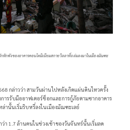
ต้ซากปรักหักพังของอาคารคอนโดมิเนียมสกายวิลลาที่ถล่มลงมาในเมืองมัณฑะ
2568 กล่าวว่า สามวันผ่านไปหลังเกิดแผ่นดินไหวครั้ง
กับการรับมืออาฟเตอร์ช็อกและการกู้ภัยตามซากอาคาร
หล่านั้นเริ่มริบหรี่ลงในเมืองมัณฑะเลย์
่า 1.7 ล้านคนในช่วงเช้าของวันจันทร์นั้นเริ่มลด