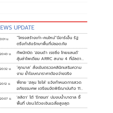
EWS UPDATE
“โครงสร้างเก่า-คนใหม่”บีอาร์เอ็น รัฐ
0:01 น.
ตรึงกำลังรักษาพื้นที่ปลอดภัย
ทัพนักบิด 'ฮอนด้า เรซซิ่ง ไทยแลนด์'
20:43 น.
ลุ้นล่าโพเดียม ARRC สนาม 4 ที่มัลดาลิ
กา
‘ศุภมาส’ สั่งเข้มตรวจคลินิกเสริมความ
20:32 น.
งาม ย้ำโฆษณาราคาต้องจ่ายจริง
พี่ชาย 'ฮลุน โซโล่' แจ้งกำหนดการสวด
20:12 น.
อภิธรรมศพ เตรียมจัดพิธีฌาปนกิจ 11
ส.ค.
'ลลิดา' โต้ 'รักชนก' ปมงบน้ำบาดาล ชี้
20:07 น.
พื้นที่ ปชน.ได้วงเงินเฉลี่ยสูงสุด