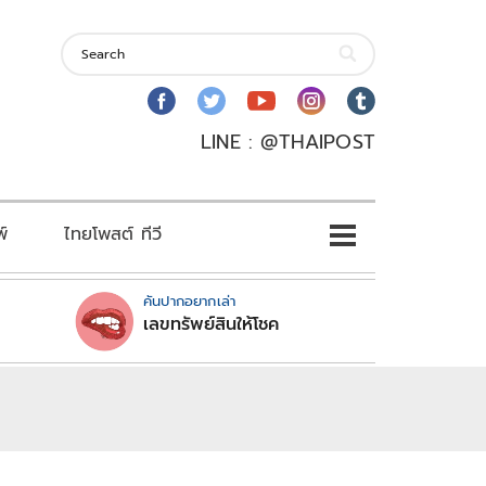
LINE : @THAIPOST
พ์
ไทยโพสต์ ทีวี
คันปากอยากเล่า
เลขทรัพย์สินให้โชค