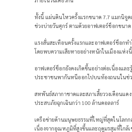
ภายในวันเดียวกัน
ทั้งนี้ แผ่นดินไหวครั้งแรกขนาด 7.7 แมกนิจ
ช่วงบ่ายวันศุกร์ ตามด้วยอาฟเตอร์ช็อกขนาด 6
แรงสั่นสะเทือนครั้งแรกและอาฟเตอร์ช็อกท
โดยพบความเสียหายอย่างหนักในเมืองแห่งนี้
อาฟเตอร์ช็อกยังคงเกิดขึ้นอย่างต่อเนื่องและ
ประชาชนพากันหนีออกไปบนท้องถนนในช่วงเ
สหพันธ์สภากาชาดและสภาเสี้ยววงเดือนแดงระ
ประสบภัยฉุกเฉินกว่า 100 ล้านดอลลาร์
เครือข่ายด้านมนุษยธรรมที่ใหญ่ที่สุดในโลกกล่
เนื่องจากอุณหภูมิที่สูงขึ้นและฤดูมรสุมที่ใกล้