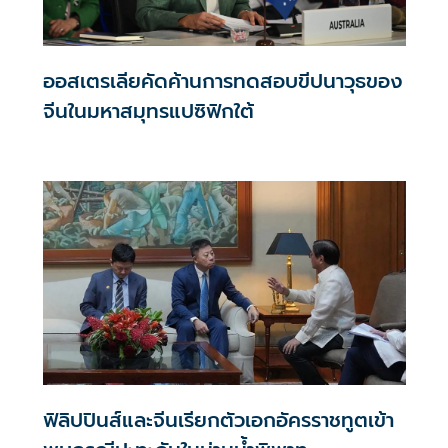
ออสเตรเลียคัดค้านการทดสอบขีปนาวุธของ
จีนในมหาสมุทรแปซิฟิกใต้
ฟิลิปปินส์และจีนเรียกตัวเอกอัครราชทูตเข้า