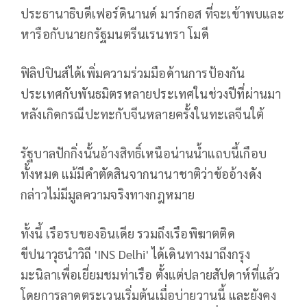
ประธานาธิบดีเฟอร์ดินานด์ มาร์กอส ที่จะเข้าพบและ
หารือกับนายกรัฐมนตรีนเรนทรา โมดี
ฟิลิปปินส์ได้เพิ่มความร่วมมือด้านการป้องกัน
ประเทศกับพันธมิตรหลายประเทศในช่วงปีที่ผ่านมา
หลังเกิดกรณีปะทะกับจีนหลายครั้งในทะเลจีนใต้
รัฐบาลปักกิ่งนั้นอ้างสิทธิ์เหนือน่านน้ำแถบนี้เกือบ
ทั้งหมด แม้มีคำตัดสินจากนานาชาติว่าข้ออ้างดัง
กล่าวไม่มีมูลความจริงทางกฎหมาย
ทั้งนี้ เรือรบของอินเดีย รวมถึงเรือพิฆาตติด
ขีปนาวุธนำวิถี 'INS Delhi' ได้เดินทางมาถึงกรุง
มะนิลาเพื่อเยี่ยมชมท่าเรือ ตั้งแต่ปลายสัปดาห์ที่แล้ว
โดยการลาดตระเวนเริ่มต้นเมื่อบ่ายวานนี้ และยังคง