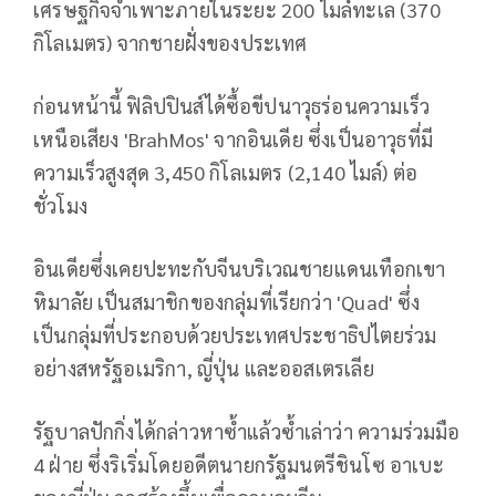
เศรษฐกิจจำเพาะภายในระยะ 200 ไมล์ทะเล (370
กิโลเมตร) จากชายฝั่งของประเทศ
ก่อนหน้านี้ ฟิลิปปินส์ได้ซื้อขีปนาวุธร่อนความเร็ว
เหนือเสียง 'BrahMos' จากอินเดีย ซึ่งเป็นอาวุธที่มี
ความเร็วสูงสุด 3,450 กิโลเมตร (2,140 ไมล์) ต่อ
ชั่วโมง
อินเดียซึ่งเคยปะทะกับจีนบริเวณชายแดนเทือกเขา
หิมาลัย เป็นสมาชิกของกลุ่มที่เรียกว่า 'Quad' ซึ่ง
เป็นกลุ่มที่ประกอบด้วยประเทศประชาธิปไตยร่วม
อย่างสหรัฐอเมริกา, ญี่ปุ่น และออสเตรเลีย
รัฐบาลปักกิ่งได้กล่าวหาซ้ำแล้วซ้ำเล่าว่า ความร่วมมือ
4 ฝ่าย ซึ่งริเริ่มโดยอดีตนายกรัฐมนตรีชินโซ อาเบะ