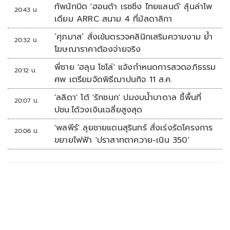
ทัพนักบิด 'ฮอนด้า เรซซิ่ง ไทยแลนด์' ลุ้นล่าโพ
20:43 น.
เดียม ARRC สนาม 4 ที่มัลดาลิกา
‘ศุภมาส’ สั่งเข้มตรวจคลินิกเสริมความงาม ย้ำ
20:32 น.
โฆษณาราคาต้องจ่ายจริง
พี่ชาย 'ฮลุน โซโล่' แจ้งกำหนดการสวดอภิธรรม
20:12 น.
ศพ เตรียมจัดพิธีฌาปนกิจ 11 ส.ค.
'ลลิดา' โต้ 'รักชนก' ปมงบน้ำบาดาล ชี้พื้นที่
20:07 น.
ปชน.ได้วงเงินเฉลี่ยสูงสุด
'พลพีร์' ลุยชายแดนสุรินทร์ สั่งเร่งรัดโครงการ
20:06 น.
ขยายไฟฟ้า 'ปราสาทตาควาย-เนิน 350'