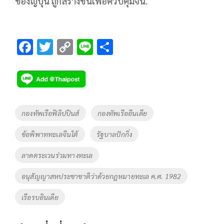
ของญี่ปุ่น ถูกสร้างขึ้นเพื่อควบคุมจีน.
F
T
C
Li
S
ac
wi
o
n
h
e
tt
p
e
ar
b
er
y
e
o
Li
Tags
กองทัพเรือฟิลิปปินส์
กองทัพเรืออืนเดีย
o
n
ข้อพิพาททะเลจีนใต้
รัฐบาลปักกิ่ง
k
k
ลาดตระเวนร่วมทางทะเล
อนุสัญญาสหประชาชาติว่าด้วยกฎหมายทะเล ค.ศ. 1982
เรือรบอินเดีย