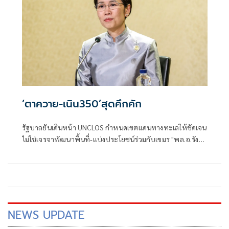
‘ตาควาย-เนิน350’สุดคึกคัก
รัฐบาลยันเดินหน้า UNCLOS กำหนดเขตแดนทางทะเลให้ชัดเจน
ไม่ใช่เจรจาพัฒนาพื้นที่-แบ่งประโยชน์ร่วมกับเขมร "พล.อ.รังษี"
มั่นใจไม่ซ้ำรอยเขาพระวิหาร ชี้ต่างจากศาลโลก "ปราสาทตา
ควาย-เนิน 350" คึกคัก! แห่เที่ยว 2 วัน ทะลุ 3 พันคน สัมผัส
ประวัติศาสตร์ชายแดน-หนุนเศรษฐกิจชุมชน
NEWS UPDATE