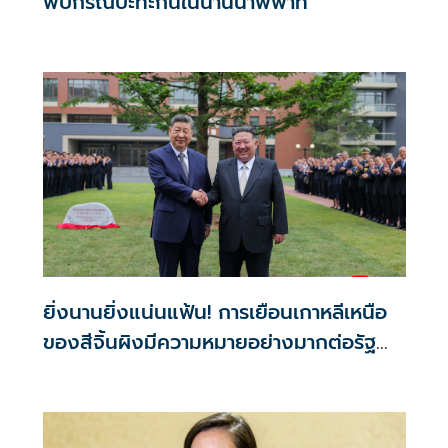
พบกรณีปะทะกันในน่านน้ำพิพาท
ยิ่งนานยิ่งแน่นแฟ้น! การเยือนเกาหลีเหนือ
ของสีจิ้นผิงมีความหมายอย่างมากต่อรัฐ
นิวเคลียร์