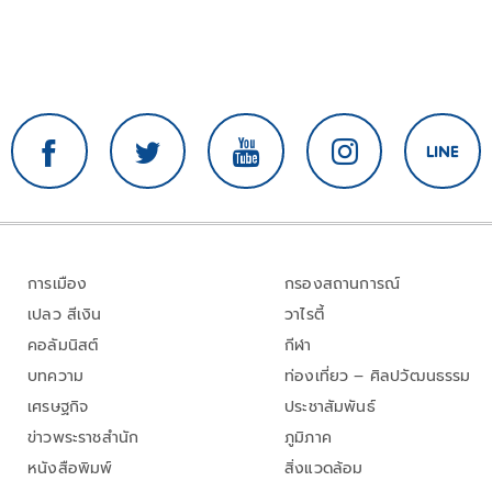
การเมือง
กรองสถานการณ์
เปลว สีเงิน
วาไรตี้
คอลัมนิสต์
กีฬา
บทความ
ท่องเที่ยว – ศิลปวัฒนธรรม
เศรษฐกิจ
ประชาสัมพันธ์
ข่าวพระราชสำนัก
ภูมิภาค
หนังสือพิมพ์
สิ่งแวดล้อม