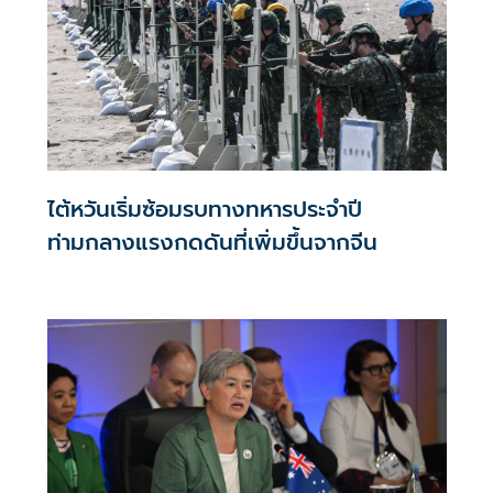
ไต้หวันเริ่มซ้อมรบทางทหารประจำปี
ท่ามกลางแรงกดดันที่เพิ่มขึ้นจากจีน