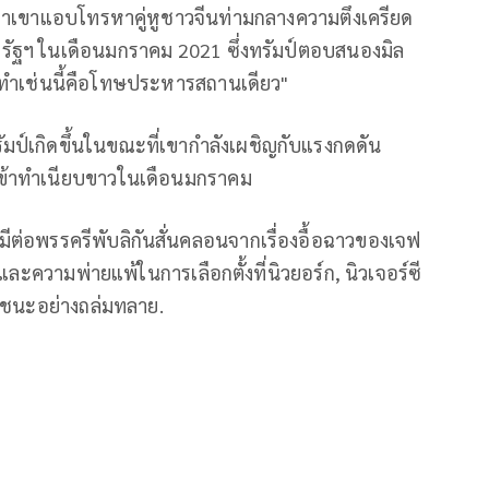
์ด ว่าเขาแอบโทรหาคู่หูชาวจีนท่ามกลางความตึงเครียด
หรัฐฯ ในเดือนมกราคม 2021 ซึ่งทรัมป์ตอบสนองมิล
ะทำเช่นนี้คือโทษประหารสถานเดียว"
มป์เกิดขึ้นในขณะที่เขากำลังเผชิญกับแรงกดดัน
ับเข้าทำเนียบขาวในเดือนมกราคม
ี่มีต่อพรรครีพับลิกันสั่นคลอนจากเรื่องอื้อฉาวของเจฟ
ยง และความพ่ายแพ้ในการเลือกตั้งที่นิวยอร์ก, นิวเจอร์ซี
ัยชนะอย่างถล่มทลาย.