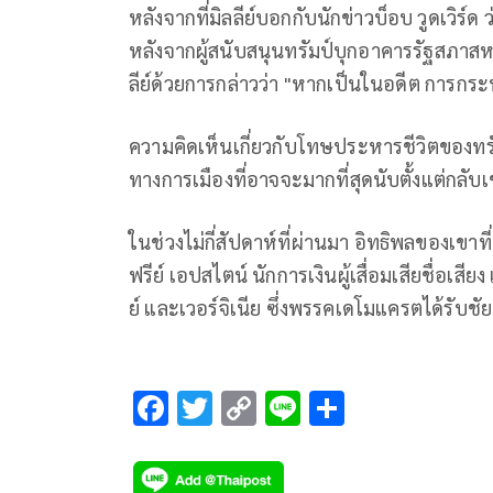
หลังจากที่มิลลีย์บอกกับนักข่าวบ็อบ วูดเวิร
หลังจากผู้สนับสนุนทรัมป์บุกอาคารรัฐสภาส
ลีย์ด้วยการกล่าวว่า "หากเป็นในอดีต การกร
ความคิดเห็นเกี่ยวกับโทษประหารชีวิตของทรั
ทางการเมืองที่อาจจะมากที่สุดนับตั้งแต่กล
ในช่วงไม่กี่สัปดาห์ที่ผ่านมา อิทธิพลของเขาท
ฟรีย์ เอปสไตน์ นักการเงินผู้เสื่อมเสียชื่อเสี
ย์ และเวอร์จิเนีย ซึ่งพรรคเดโมแครตได้รับช
F
T
C
Li
S
ac
wi
o
n
h
e
tt
p
e
ar