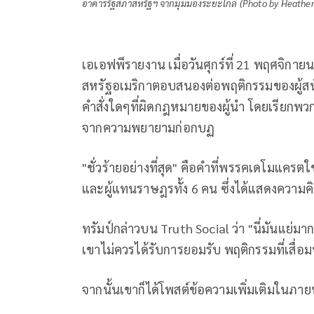
อาคารรัฐสภาสหรัฐฯ จากมุมมองระยะไกล (Photo by Heathe
เอเอฟพีรายงาน เมื่อวันศุกร์ที่ 21 พฤศจิกาย
สหรัฐอเมริกาตอบสนองต่อพฤติกรรมของผู้สน
คำสั่งใดๆที่ผิดกฎหมายของผู้นำ โดยเรียก
จากความพยายามก่อกบฏ
"ชั่วร้ายอย่างที่สุด" คือคำที่พรรคเดโมแครตใ
และผู้แทนราษฎรทั้ง 6 คน ซึ่งได้แสดงความคิด
ทรัมป์กล่าวบน Truth Social ว่า "นี่มันแย
เขาไม่ควรได้รับการยอมรับ พฤติกรรมที่เสื
จากนั้นเขาก็ได้โพสต์ข้อความเพิ่มเติมในภายห