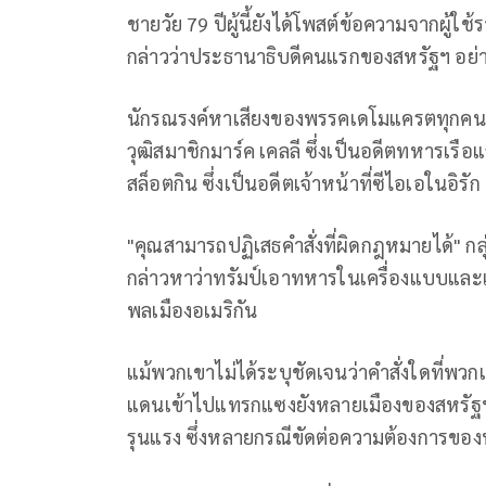
ชายวัย 79 ปีผู้นี้ยังได้โพสต์ข้อความจากผู้ใช
กล่าวว่าประธานาธิบดีคนแรกของสหรัฐฯ อย่าง
นักรณรงค์หาเสียงของพรรคเดโมแครตทุกคนล้
วุฒิสมาชิกมาร์ค เคลลี ซึ่งเป็นอดีตทหารเร
สล็อตกิน ซึ่งเป็นอดีตเจ้าหน้าที่ซีไอเอในอิรัก
"คุณสามารถปฏิเสธคำสั่งที่ผิดกฎหมายได้" ก
กล่าวหาว่าทรัมป์เอาทหารในเครื่องแบบและเจ
พลเมืองอเมริกัน
แม้พวกเขาไม่ได้ระบุชัดเจนว่าคำสั่งใดที่พวกเข
แดนเข้าไปแทรกแซงยังหลายเมืองของสหรัฐฯ
รุนแรง ซึ่งหลายกรณีขัดต่อความต้องการของ