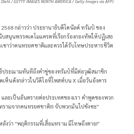
r Diehl / GETTY IMAGES NORTH AMERICA / Getty Images via AFP)
น 2568 กล่าวว่า ประธานาธิบดีโดนัลด์ ทรัมป์ ของ
ับสนุนพรรคเดโมแครตที่เรียกร้องกองทัพให้ปฏิเสธ
พวกเขาว่าคนทรยศชาติและควรได้รับโทษประหารชีวิต
ช้ประณามทันทีถึงคำขู่ของทรัมป์ที่มีต่อวุฒิสมาชิก
เห็นดังกล่าวในวิดีโอที่โพสต์บน X เมื่อวันอังคาร
่มาก และเป็นอันตรายต่อประเทศของเรา คำพูดของพวก
่อมทรามจากคนทรยศชาติ!!! จับพวกมันไปขังซะ"
ลังว่า "พฤติกรรมที่เสื่อมทราม มีโทษถึงตาย!"