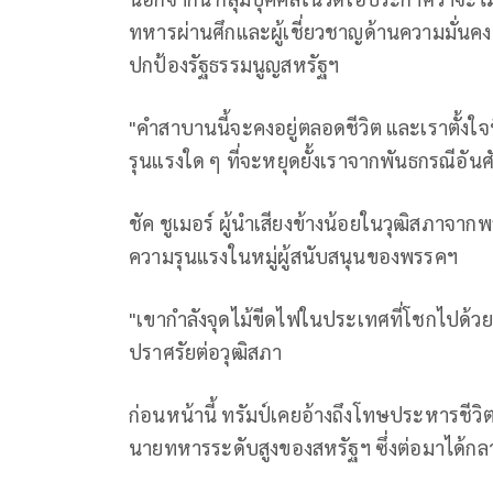
ทหารผ่านศึกและผู้เชี่ยวชาญด้านความมั่นคง
ปกป้องรัฐธรรมนูญสหรัฐฯ
"คำสาบานนี้จะคงอยู่ตลอดชีวิต และเราตั้งใจที
รุนแรงใด ๆ ที่จะหยุดยั้งเราจากพันธกรณีอันศักด
ชัค ชูเมอร์ ผู้นำเสียงข้างน้อยในวุฒิสภาจ
ความรุนแรงในหมู่ผู้สนับสนุนของพรรคฯ
"เขากำลังจุดไม้ขีดไฟในประเทศที่โชกไปด้วย
ปราศรัยต่อวุฒิสภา
ก่อนหน้านี้ ทรัมป์เคยอ้างถึงโทษประหารชีวิตเ
นายทหารระดับสูงของสหรัฐฯ ซึ่งต่อมาได้กลา