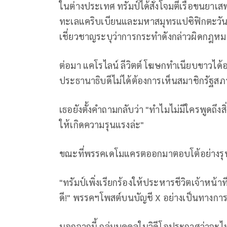
ในต่างประเทศ ทรัมป์ได้สั่งโจมตีเรือขนยาเ
ทะเลแคริบเบียนและมหาสมุทรแปซิฟิกตะวันออก 
เชี่ยวชาญระบุว่าการกระทำดังกล่าวผิดกฎห
ต่อมา แคโรไลน์ ลีวิตต์ โฆษกทำเนียบขาวได้
ประธานาธิบดีไม่ได้ต้องการเห็นสมาชิกรัฐสภ
เธอยังตั้งคำถามกลับว่า "ทำไมไม่มีใครพูดถึงสิ
ให้เกิดความรุนแรงล่ะ"
ขณะที่พรรคเดโมแครตออกมาตอบโต้อย่างรุน
"ทรัมป์เพิ่งเรียกร้องให้ประหารชีวิตเจ้าหน้าท
ดี!" พรรคฯโพสต์บนบัญชี X อย่างเป็นทางกา
นอกจากนี้ กลุ่มบุคคลในวิดีโอประกาศว่าจะไม