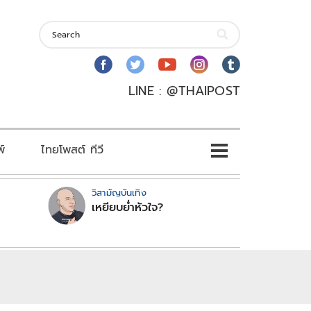
LINE : @THAIPOST
พ์
ไทยโพสต์ ทีวี
วิสามัญบันเทิง
เหยียบย่ำหัวใจ?