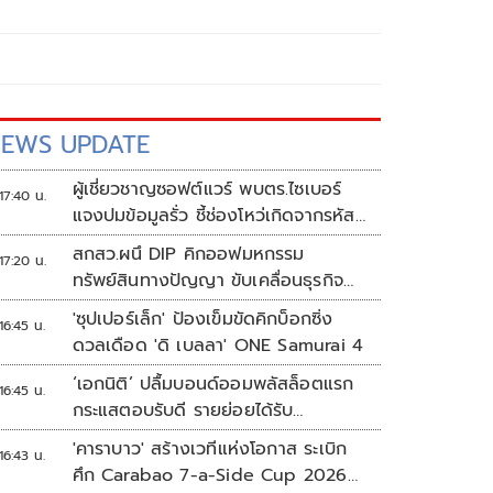
EWS UPDATE
ผู้เชี่ยวชาญซอฟต์แวร์ พบตร.ไซเบอร์
17:40 น.
แจงปมข้อมูลรั่ว ชี้ช่องโหว่เกิดจากรหัส
ผ่านจนท.หลุด ไม่ใช่ถูกแฮกระบบ
สกสว.ผนึ DIP คิกออฟมหกรรม
17:20 น.
ทรัพย์สินทางปัญญา ขับเคลื่อนธุรกิจ
ไทยสู่อนาคต
'ซุปเปอร์เล็ก' ป้องเข็มขัดคิกบ็อกซิ่ง
16:45 น.
ดวลเดือด 'ดิ เบลลา' ONE Samurai 4
‘เอกนิติ’ ปลื้มบอนด์ออมพลัสล็อตแรก
16:45 น.
กระแสตอบรับดี รายย่อยได้รับ
จัดสรร2.2หมื่นคน เปิดจองรอบใหม่
'คาราบาว' สร้างเวทีแห่งโอกาส ระเบิก
16:43 น.
ก.ย.นี้
ศึก Carabao 7-a-Side Cup 2026