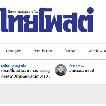
เศรษฐกิจ
ต่างประเทศ
บันเทิง
หนังสือพิม
ยังไม่ตายก็อยู่กันไป
ผักกาดหอม
การเปลี่ยนผ่านจากเทวราชามาสู่
ออเดอร์จากคุก!
การสถาปนาอัตลักษณ์ราชาธิป
ไตยแบบพุทธศาสนาในพระไตร
ปิฏก : สามัญผลสูตรในฐานะ
ทฤษฎีขีดจำกัดของอำนาจรัฐ
เหนือแรงงานและทรัพย์สิน