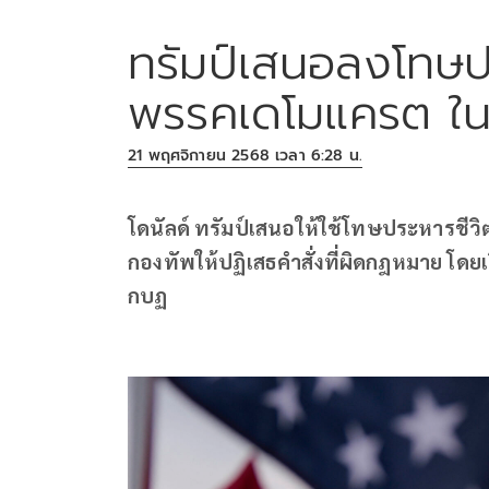
ทรัมป์เสนอลงโทษป
พรรคเดโมแครต ใน
21 พฤศจิกายน 2568 เวลา 6:28 น.
โดนัลด์ ทรัมป์เสนอให้ใช้โทษประหารชีวิ
กองทัพให้ปฏิเสธคำสั่งที่ผิดกฎหมาย โดยเร
กบฏ