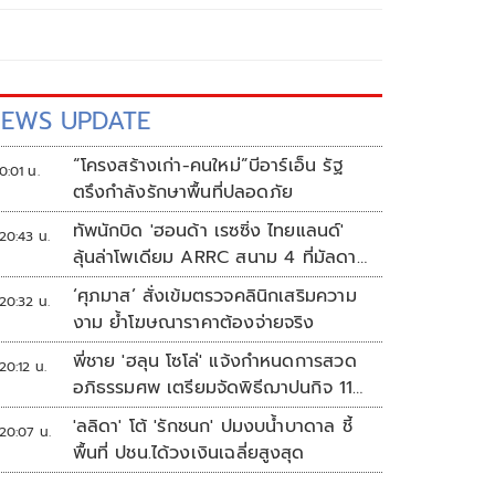
EWS UPDATE
“โครงสร้างเก่า-คนใหม่”บีอาร์เอ็น รัฐ
0:01 น.
ตรึงกำลังรักษาพื้นที่ปลอดภัย
ทัพนักบิด 'ฮอนด้า เรซซิ่ง ไทยแลนด์'
20:43 น.
ลุ้นล่าโพเดียม ARRC สนาม 4 ที่มัลดาลิ
กา
‘ศุภมาส’ สั่งเข้มตรวจคลินิกเสริมความ
20:32 น.
งาม ย้ำโฆษณาราคาต้องจ่ายจริง
พี่ชาย 'ฮลุน โซโล่' แจ้งกำหนดการสวด
20:12 น.
อภิธรรมศพ เตรียมจัดพิธีฌาปนกิจ 11
ส.ค.
'ลลิดา' โต้ 'รักชนก' ปมงบน้ำบาดาล ชี้
20:07 น.
พื้นที่ ปชน.ได้วงเงินเฉลี่ยสูงสุด