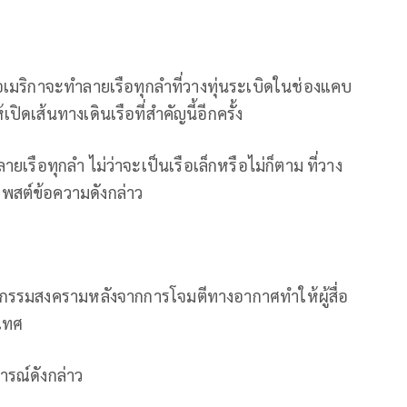
อเมริกาจะทำลายเรือทุกลำที่วางทุ่นระเบิดในช่องแคบ
ปิดเส้นทางเดินเรือที่สำคัญนี้อีกครั้ง
ยเรือทุกลำ ไม่ว่าจะเป็นเรือเล็กหรือไม่ก็ตาม ที่วาง
โพสต์ข้อความดังกล่าว
กรรมสงครามหลังจากการโจมตีทางอากาศทำให้ผู้สื่อ
เทศ
ารณ์ดังกล่าว