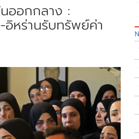
ันออกกลาง :
อิหร่านรับทรัพย์ค่า
N