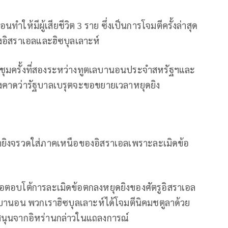
ห้มีผู้เสียชีวิต 3 ราย ซึ่งเป็นการโจมตีครั้งล่าสุด
างอิสราเอลและฮิซบุลเลาะห์
ประชุมครั้งที่สองระหว่างทูตเลบานอนประจำสหรัฐฯและ
ึ่งคาดว่ารัฐบาลเบรุตจะขอขยายเวลาหยุดยิง
เขายิงจรวดใส่ภาคเหนือของอิสราเอลเพราะละเมิดข้อ
ตอบโต้การละเมิดข้อตกลงหยุดยิงของศัตรูอิสราเอล
านอน พวกเราฮิซบุลเลาะห์ได้โจมตีนิคมชตูลาด้วย
ับสนุนจากอิหร่านกล่าวในแถลงการณ์